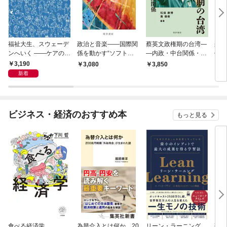
福祉大生、スウェーデ
政治と音楽――国際関
蔡英文政権期の台湾―
楽し
ンへいく ――ケアのそ
係を動かす“ソフトパ
―内政・中台関係・国
代を
の先へ――15人が見た
ワー”
際関係――
――
3,190
3,080
3,850
2,
民主主義の景色――
新着
ビジネス・経済のおすすめ本
もっと見る
食べる経済学
為替介入とは何か 20
リーン・ラーニング
研究