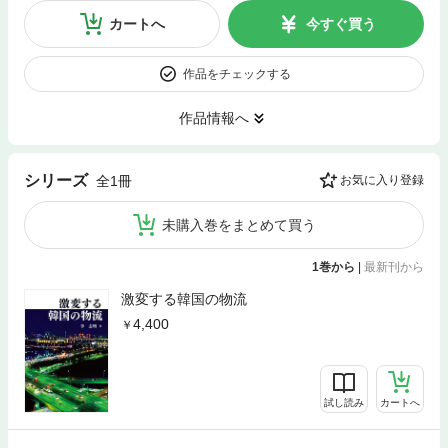
カートへ
今すぐ買う
作品をチェックする
作品情報へ
シリーズ
全1冊
お気に入り登録
未購入巻をまとめて買う
1巻から
|
最新刊から
激変する韓国の物流
4,400
試し読み
カートへ