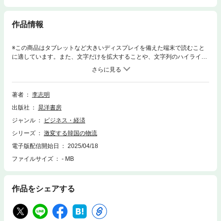
作品情報
※この商品はタブレットなど大きいディスプレイを備えた端末で読むこと
に適しています。また、文字だけを拡大することや、文字列のハイライ
ト、検索、辞書の参照、引用などの機能が使用できません。「パリパリ文
化」の文化的背景から、 韓国は短期間で急激な経済発展を実現し、世界
上位の経済大国となった。また、電子商取引も急増し、一人当たりの年間
宅配利用個数が世界一となった。物流システムを支えるインフラ、法制
著者
李志明
度、教育などを含めて、韓国の物流の今と未来について幅広く考察する。
出版社
晃洋書房
ジャンル
ビジネス・経済
シリーズ
激変する韓国の物流
電子版配信開始日
2025/04/18
ファイルサイズ
- MB
作品をシェアする