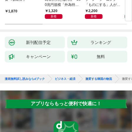
0兆円規模「外為特
「ものにする」人が自
会」が生まれた謎
然とやっている 最小の
1,320
2,200
5,
1,870
インプットで最大の成
新着
新着
果を得る学習法
新刊配信予定
ランキング
キャンペーン
無料
漫画無料試し読みならdブック
ビジネス・経済
激変する韓国の物流
激変す
アプリならもっと便利で快適に！