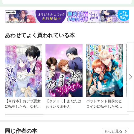
あわせてよく買われている本
【単行本】おデブ悪女
【タテヨミ】あなたは
バッドエンド目前のヒ
【タ
に転生したら、なぜか
もういりません
ロインに転生した私、
リ〜
ラスボス王子様に執着
今世では恋愛するつも
されています
りがチートな兄が離し
てくれません！？@C
OMIC
同じ作者の本
もっと見る