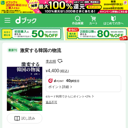
作品検索
カート
はじめての方へ
激変する韓国の物流
最新刊
李志明
4,400
(税込)
40
pt
獲得
ポイント詳細
dカード利用でさらにポイント+2%
返品不可
試し読み