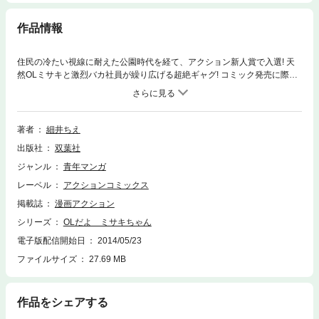
作品情報
住民の冷たい視線に耐えた公園時代を経て、アクション新人賞で入選! 天
然OLミサキと激烈バカ社員が繰り広げる超絶ギャグ! コミック発売に際し
て発覚した著者自身の年齢詐称など、超大型?新人が赤裸々に描いたオマ
ケ漫画は業界人必読です!
著者
細井ちえ
出版社
双葉社
ジャンル
青年マンガ
レーベル
アクションコミックス
掲載誌
漫画アクション
シリーズ
OLだよ ミサキちゃん
電子版配信開始日
2014/05/23
ファイルサイズ
27.69 MB
作品をシェアする