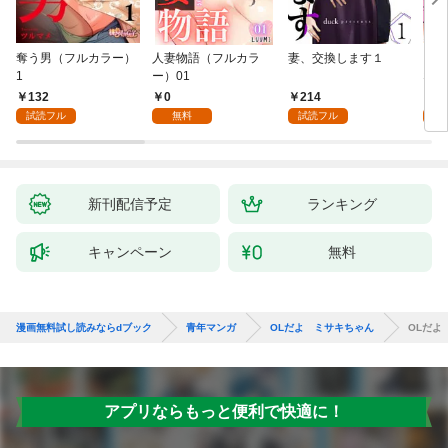
奪う男（フルカラー）
人妻物語（フルカラ
妻、交換します１
ごめ
1
ー）01
ない
132
0
214
1
試読フル
無料
試読フル
試
新刊配信予定
ランキング
キャンペーン
無料
漫画無料試し読みならdブック
青年マンガ
OLだよ ミサキちゃん
OLだよ
アプリならもっと便利で快適に！