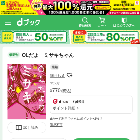
作品検索
カート
はじめての方へ
OLだよ ミサキちゃん
最新刊
完結
細井ちえ
マンガ
770
(税込)
7
pt
獲得
ポイント詳細
dカード利用でさらにポイント+2%
返品不可
試し読み