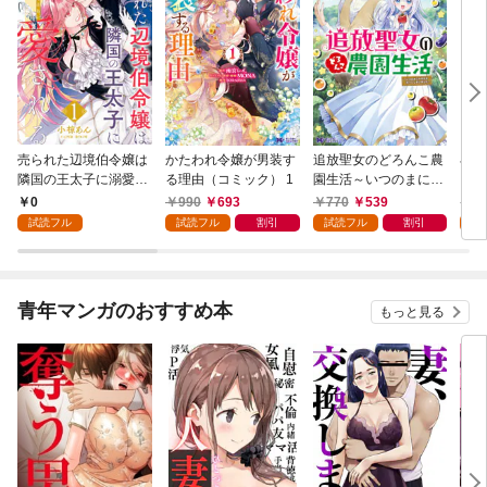
売られた辺境伯令嬢は
かたわれ令嬢が男装す
追放聖女のどろんこ農
小林
隣国の王太子に溺愛さ
る理由（コミック） 1
園生活～いつのまにか
ゴン
れる 1
隣国を救ってしまいま
0
990
693
770
539
7
した～（コミック） 1
試読フル
試読フル
割引
試読フル
割引
試
青年マンガのおすすめ本
もっと見る