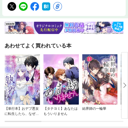
あわせてよく買われている本
【単行本】おデブ悪女
【タテヨミ】あなたは
結界師の一輪華
バッ
に転生したら、なぜか
もういりません
ロイ
ラスボス王子様に執着
今世
されています
りが