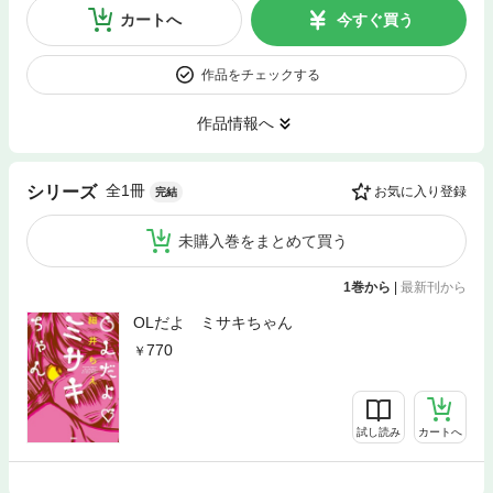
カートへ
今すぐ買う
作品をチェックする
作品情報へ
全1冊
シリーズ
お気に入り登録
完結
未購入巻をまとめて買う
1巻から
|
最新刊から
OLだよ ミサキちゃん
770
試し読み
カートへ