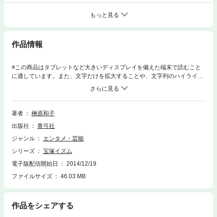
もっと見る
作品情報
※この商品はタブレットなど大きいディスプレイを備えた端末で読むこと
に適しています。また、文字だけを拡大することや、文字列のハイライ
ト、検索、辞書の参照、引用などの機能が使用できません。澄みきった高
音の歌姫、ダンスで魅了するスター、新しい娘役を造形したパイオニア彩
乃かなみを送る特集、退団後も舞台で活躍する樹里咲穂へのロングインタ
ビュー、話題作が多かった公演評、「白洲次郎と小林一三」「名古屋公演
著者
榊原和子
の歴史」などの論考、ほか。※写真は掲載されておりませんのでご注意く
出版社
青弓社
ださい。
ジャンル
エンタメ・芸能
シリーズ
宝塚イズム
電子版配信開始日
2014/12/19
ファイルサイズ
46.03 MB
作品をシェアする