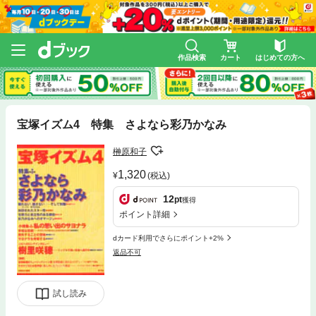
作品検索
カート
はじめての方へ
宝塚イズム4 特集 さよなら彩乃かなみ
榊原和子
1,320
(税込)
12
pt
獲得
ポイント詳細
dカード利用でさらにポイント+2%
返品不可
試し読み