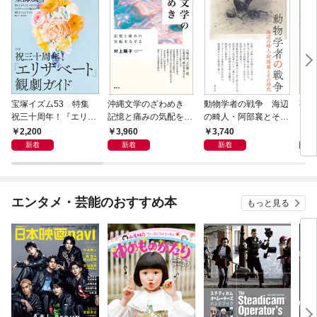
宝塚イズム53 特集
沖縄文学のざわめき
動物学者の戦争 海辺
事例
祝三十周年！『エリザ
記憶と痛みの気配をな
の畸人・阿部襄とその
ス論
ベート』観劇ガイド
ぞる
時代
2,200
3,960
3,740
2,
新着
新着
新着
エンタメ・芸能のおすすめ本
もっと見る