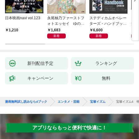
日本映画navi vol.123
永尾柚乃ファーストフ
ステディカムオペレー
テレ
ォトエッセイ ゆのも
ターズ・ハンドブック
集 
のがたり
日本語版 電子版 第２
ーズ
1,683
6,600
1
1,210
版
ウル
新着
新着
【電
新刊配信予定
ランキング
キャンペーン
無料
漫画無料試し読みならdブック
エンタメ・芸能
宝塚イズム
宝塚イズム4 
アプリならもっと便利で快適に！