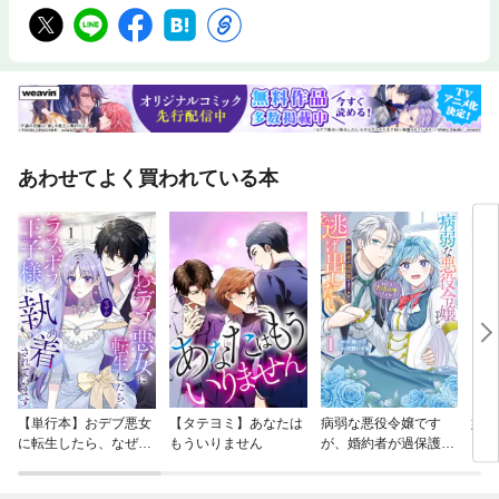
あわせてよく買われている本
【単行本】おデブ悪女
【タテヨミ】あなたは
病弱な悪役令嬢です
妹は
に転生したら、なぜか
もういりません
が、婚約者が過保護す
ラスボス王子様に執着
ぎて逃げ出したい(私
されています
たち犬猿の仲でしたよ