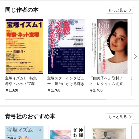
ね！？)
同じ作者の本
もっと見る
宝塚イズム1 特集
宝塚スターインタビュ
『由美子へ』取材ノー
宝塚
考察・ネット宝塚
ー 舞台にかける輝き
ト レクイエム北原遥
子
1,320
1,760
1,760
1,
青弓社のおすすめ本
もっと見る