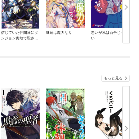
信じていた仲間達にダ
継続は魔力なり
悪いが私は百合じゃな
ンジョン奥地で殺され
い
かけたがギフト『無限
ガチャ』でレベル9999
の仲間達を手に入れて
元パーティーメンバー
と世界に復讐＆『ざま
ぁ！』します！
もっと見る