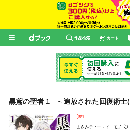
作品検索
カート
黒鳶の聖者 1 ～追放された回復術
無料
まさみティー
イコモチ