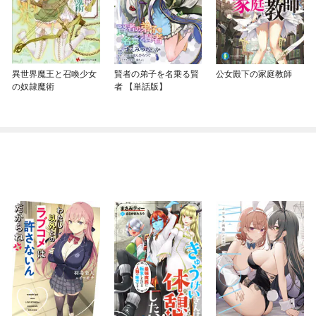
異世界魔王と召喚少女
賢者の弟子を名乗る賢
公女殿下の家庭教師
の奴隷魔術
者 【単話版】