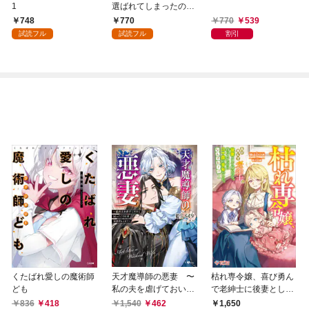
1
選ばれてしまったので
すが、まだ仕事がした
748
770
770
539
いので秘密です！ 1
試読フル
試読フル
割引
くたばれ愛しの魔術師
天才魔導師の悪妻 〜
枯れ専令嬢、喜び勇ん
ども
私の夫を虐げておいて
で老紳士に後妻として
戻ってこいとは呆れま
嫁いだら、待っていた
836
418
1,540
462
1,650