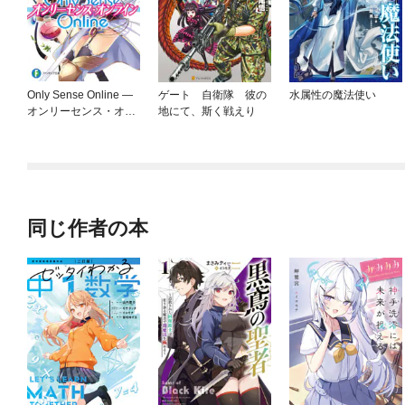
Only Sense Online —
ゲート 自衛隊 彼の
水属性の魔法使い
オンリーセンス・オン
地にて、斯く戦えり
ライン—
同じ作者の本