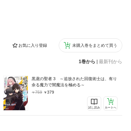
お気に入り登録
未購入巻をまとめて買う
1巻から
|
最新刊から
黒鳶の聖者 3 ～追放された回復術士は、有り
余る魔力で闇魔法を極める～
759
379
試し読み
カートへ