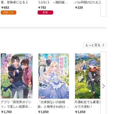
童、冒険者になる 1
うがわ 1 ～婚約破棄
バル同期のひたむき過
された二度目の人生、
剰愛～深々と咥える重
682
792
220
あやかしを視る目が最
たい欲情 1
試読フル
新着
強軍人を導く～
もっと見る
アプリ『異世界ポイン
「出来損ないの妖精
不遇転生でも豪運スキ
ト』で楽しい副業生
姫」と侮辱され続けた
ルで大逆転！
活 〜貯めたポイント
私
1,760
1,650
1,650