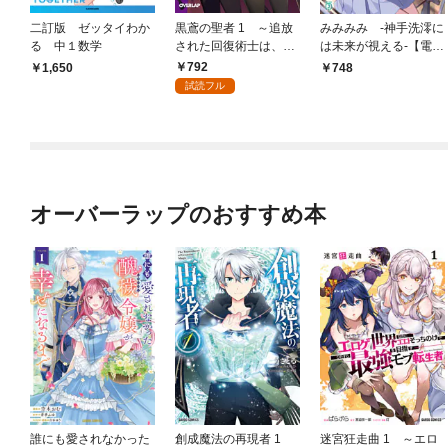
二訂版 ゼッタイわか
黒鳶の聖者 1 ～追放
みみみみ -神手洗澪に
る 中１数学
された回復術士は、有
は未来が視える-【電子
り余る魔力で闇魔法を
特典付き】
792
1,650
748
極める～
試読フル
オーバーラップのおすすめ本
誰にも愛されなかった
創成魔法の再現者 1
迷宮狂走曲 1 ～エロ