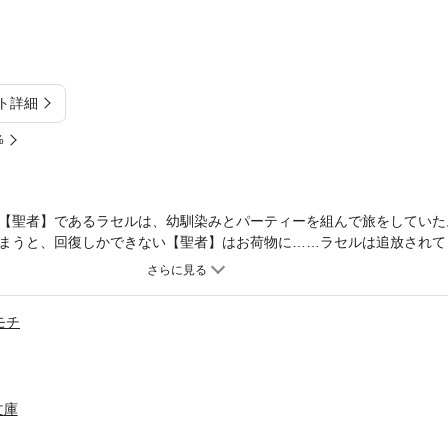
ト詳細
%
【聖者】であるラセルは、幼馴染みとパーティーを組んで旅をしていた
まうと、回復しかできない【聖者】はお荷物に……ラセルは追放されて
われていた謎の美女・シビラを助けたラセルは、ダンジョンや職業（ジ
ジョンの攻略に。攻略は順調に思えたが……人類最大の敵『魔王』と会敵
限の魔力とシビラの導きで、ラセルは最強の力を手にする――！そして
モチ
役（えいゆう）の名だ。
文庫