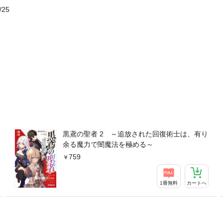
/25
黒鳶の聖者 2 ～追放された回復術士は、有り
余る魔力で闇魔法を極める～
759
1冊無料
カートへ