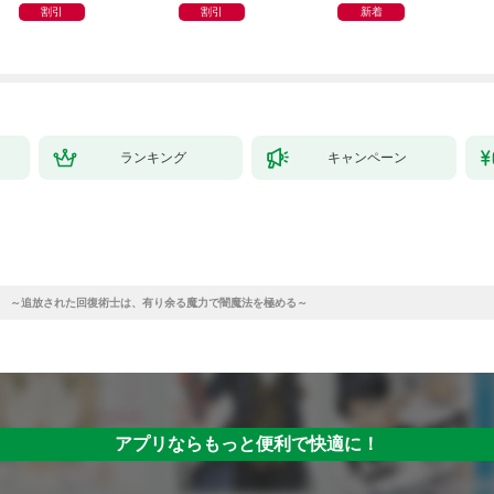
してよ？〜
のは二十歳の青年でし
割引
割引
新着
た。なんでだ〜！？1
ランキング
キャンペーン
1 ～追放された回復術士は、有り余る魔力で闇魔法を極める～
アプリならもっと便利で快適に！