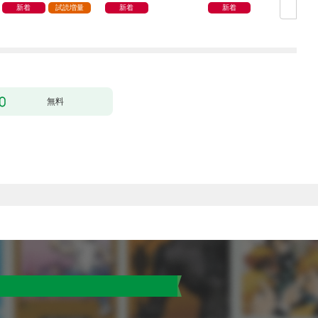
は現実でお金や様々な
新着
試読増量
新着
新着
特典に交換出来ます〜
無料