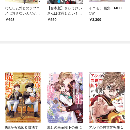
わたし以外とのラブコ
【合本版】きゅうけい
イコモチ 画集 MELL
メは許さないんだから
さんは休憩したい！～
OW
ね
最強魔族に転生したけ
693
550
3,300
ど人類の味方です～ 1
8歳から始める魔法学
麗しの皇帝陛下の番に
アルドの異世界転生 1