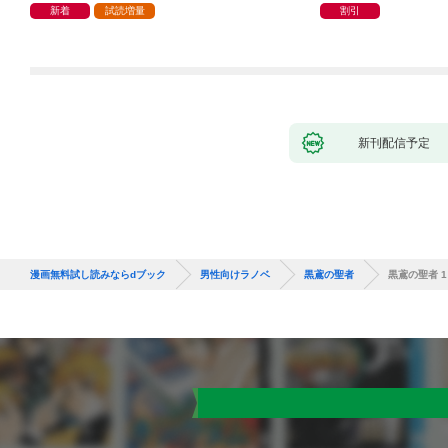
子ＳＳ特典付き】
迫ってくる。
新着
試読増量
割引
新刊配信予定
漫画無料試し読みならdブック
男性向けラノベ
黒鳶の聖者
黒鳶の聖者 