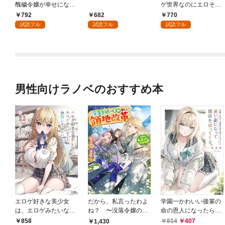
醜穢令嬢が幸せになる
ゲ世界なのにエロそっ
まで 1
ちのけでひたすら最強
792
682
770
を目指すモブ転生者～
試読フル
試読フル
試読フル
男性向けラノベのおすすめ本
エロゲ好きな美少女
だから、私言ったわよ
学園一かわいい後輩の
は、エロゲみたいなこ
ね？ 〜没落令嬢の案
命の恩人になったら、
と全部シてほしい【電
外楽しい領地改革〜
通い妻になって関係を
858
814
407
1,430