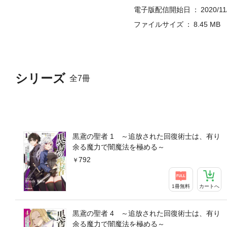
電子版配信開始日
2020/11
ファイルサイズ
8.45 MB
シリーズ
全7冊
黒鳶の聖者 1 ～追放された回復術士は、有り
余る魔力で闇魔法を極める～
792
1冊無料
カートへ
黒鳶の聖者 4 ～追放された回復術士は、有り
余る魔力で闇魔法を極める～