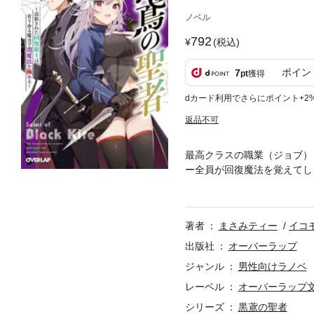
ノベル
792
(税込)
ポイン
7
pt
獲得
dカード利用でさらにポイント+2
返品不可
最高クラスの職業（ジョブ）
ー全員が回復魔法を覚えてし
故郷に帰った矢先、魔物に襲
シビラと協力し、新たなダン
の窮地を前に、自身に眠る無
著者
まさみティー
イコ
の聖者』――これが新しい主
出版社
オーバーラップ
ジャンル
男性向けラノベ
レーベル
オーバーラップ
シリーズ
黒鳶の聖者