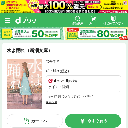
作品検索
カート
はじめての方へ
水よ踊れ（新潮文庫）
岩井圭也
1,045
(税込)
9
pt
獲得
ポイント詳細
dカード利用でさらにポイント+2%
返品不可
カートへ
今すぐ買う