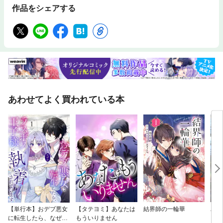
作品をシェアする
あわせてよく買われている本
【単行本】おデブ悪女
【タテヨミ】あなたは
結界師の一輪華
バッ
に転生したら、なぜか
もういりません
ロイ