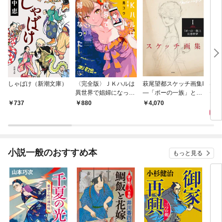
しゃばけ（新潮文庫）
〈完全版〉ＪＫハルは
萩尾望都スケッチ画集I
はじ
異世界で娼婦になった
—「ポーの一族」と幻
ゼリ
（新潮文庫nex）
想世界—
1,
737
880
4,070
小説一般のおすすめ本
もっと見る