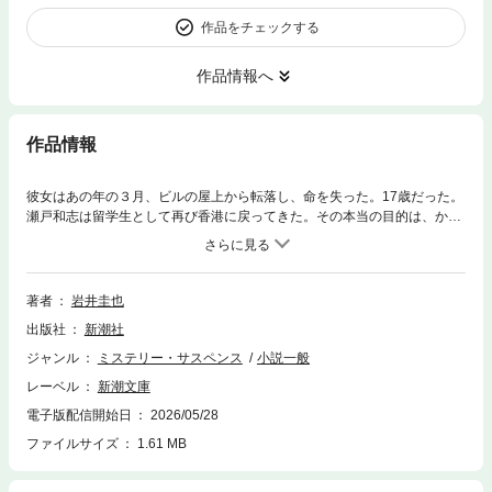
作品をチェックする
作品情報へ
作品情報
彼女はあの年の３月、ビルの屋上から転落し、命を失った。17歳だった。
瀬戸和志は留学生として再び香港に戻ってきた。その本当の目的は、かつ
て恋していた梨欣（レイヤン）の死の謎を追うこと。だが、和志の行く手
にはさまざまな闇が口を広げていた。真の自由とはなんだ。志は実現でき
るのか——。中国返還直前の香港を舞台に、二度とない季節のなかで揺れ
動く男女の群像を描く、痛切きわまる青春小説。（解説・瀧井朝世）
著者
岩井圭也
出版社
新潮社
ジャンル
ミステリー・サスペンス
小説一般
レーベル
新潮文庫
電子版配信開始日
2026/05/28
ファイルサイズ
1.61 MB