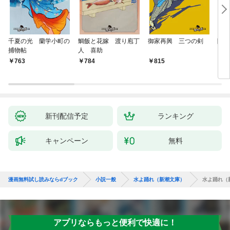
千夏の光 蘭学小町の
鯛飯と花嫁 渡り庖丁
御家再興 三つの剣
降格
捕物帖
人 喜助
763
784
815
7
新刊配信予定
ランキング
キャンペーン
無料
漫画無料試し読みならdブック
小説一般
水よ踊れ（新潮文庫）
水よ踊れ（
アプリならもっと便利で快適に！