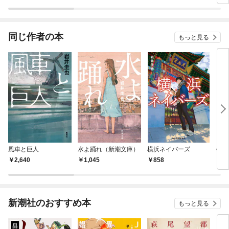
ラスボス王子様に執着
今世
されています
りが
てく
OMI
同じ作者の本
もっと見る
風車と巨人
水よ踊れ（新潮文庫）
横浜ネイバーズ
拳の
2,640
1,045
858
2,
新潮社のおすすめ本
もっと見る