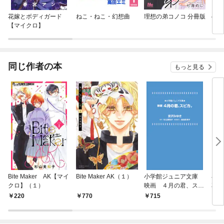
花嫁とボディガード
ねこ・ねこ・幻想曲
理想の弟コノコ 分冊版
4月
【マイクロ】
同じ作者の本
もっと見る
Bite Maker AK【マイ
Bite Maker AK（１）
小学館ジュニア文庫
小
クロ】（１）
映画 ４月の君、スピ
花に
カ。
220
770
715
7