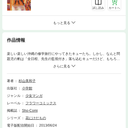
試し読み
カートへ
もっと見る
作品情報
楽しい楽しい沖縄の修学旅行にやってきたキューたち。しかし、なんと問
題児の豹は「全日程、先生の監視付き」落ち込むキューだけど、もちろ
ん、豹は先生の目をかいくぐってキューのもとへ。修学旅行は波乱とラブ
がいっぱい。そんな時、キューの知らないところで、豹の過去が明らか
に･･･！?キューはこの豹の過去を乗り越えられるのか?キューが真実を知
るとき、恋の嵐が巻き起こる！苦しくても、切なくても、大事なこの恋を
著者
杉山美和子
キューは手放すことなくいられるの?愛するのも愛されるのも、簡単では
出版社
小学館
ないの?
ジャンル
少女マンガ
レーベル
フラワーコミックス
掲載誌
Sho-Comi
シリーズ
花にけだもの
電子版配信開始日
2013/06/24