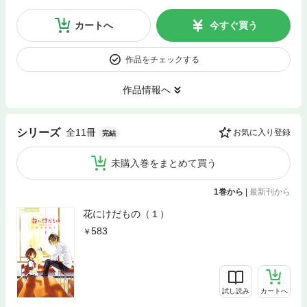
カートへ
今すぐ買う
作品をチェックする
作品情報へ
全11冊
シリーズ
お気に入り登録
完結
未購入巻をまとめて買う
1巻から
|
最新刊から
花にけだもの（１）
583
試し読み
カートへ