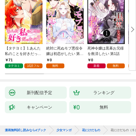
【タテヨミ】1.あんた
絶対に死ぬモブ悪役令
死神令嬢は黒幕お兄様
レベ
私のことを好きだった
嬢は初恋がしたい 第1
を救済したい 第1話
なり
の？
話
71
0
0
0
タテヨミ
試読フル
無料
新着
無料
新刊配信予定
ランキング
キャンペーン
無料
漫画無料試し読みならdブック
少女マンガ
花にけだもの
花にけだもの（５