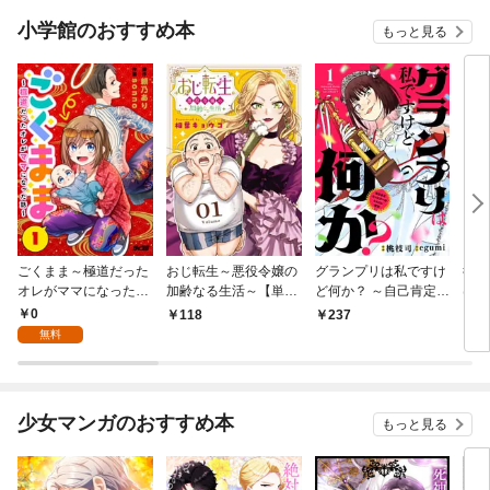
小学館のおすすめ本
もっと見る
ごくまま～極道だった
おじ転生～悪役令嬢の
グランプリは私ですけ
後宮
オレがママになった話
加齢なる生活～【単
ど何か？ ～自己肯定モ
は謎
～【単話】（１）
話】（１）
ンスターのミスコン無
（１
0
118
237
2
双～【単話】（１）
無料
少女マンガのおすすめ本
もっと見る