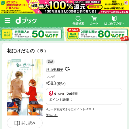
作品検索
カート
はじめての方へ
花にけだもの（５）
完結
杉山美和子
マンガ
583
(税込)
5
pt
獲得
ポイント詳細
dカード利用でさらにポイント+2%
返品不可
試し読み