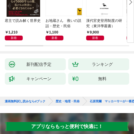
君主で読み解く世界史
お地蔵さん 救いの説
漢代官吏登用制度の研
親
話・歴史・民俗
究（東洋學叢書）
直立
迫る
1,210
1,100
9,900
1,
新着
新着
新着
新刊配信予定
ランキング
キャンペーン
無料
漫画無料試し読みならdブック
歴史・地理・民俗
石原莞爾 マッカーサーが一番
アプリならもっと便利で快適に！