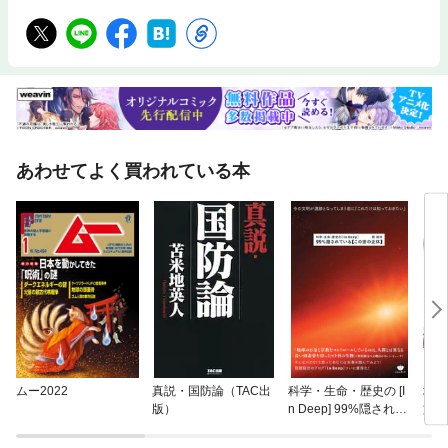
あわせてよく買われている本
ムー2022
真説・国防論（TAC出
科学・生命・歴史の [I
地球
版）
n Deep] 99%隠されて
文庫
いる【この世の正体】