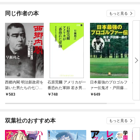
同じ作者の本
もっと見る
西郷内閣 明治新政府を
石原莞爾 アメリカが一
日本最強のプロゴルフ
石原
築いた男たちの七〇〇
番恐れた軍師 若き男た
ァー伝鬼才・戸田藤一
ーが
日
ちの満州建国
郎の生涯（小学館文
583
748
649
7
庫）
双葉社のおすすめ本
もっと見る