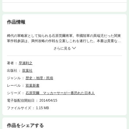
作品情報
稀代の軍略家として知られる石原莞爾将軍。帝國陸軍の異端児だった関東
軍作戦参謀は、満州攻略の作戦を立案しこれを遂行した。本書は貴重な史
料や関係者へのインタビューを基に、石原莞爾の最晩年ともいえる東京裁
判酒田法廷の模様を紹介し、天才・石原莞爾の思想を炙り出したもの。現
代日本に石原在れば……と考えずにはいられない。
著者
早瀬利之
出版社
双葉社
ジャンル
歴史・地理・民俗
レーベル
双葉新書
シリーズ
石原莞爾 マッカーサーが一番恐れた日本人
電子版配信開始日
2014/04/15
ファイルサイズ
1.15 MB
作品をシェアする