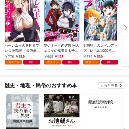
ハーレム王の異世界プ
醜いオークの逆襲 同人
学園騎士のレベルアッ
村人
レス漫遊記 ～最強無双
エロゲの鬼畜皇太子に
プ！レベル1000超え
ライ
のおじさんはあらゆる
転生した喪男の受難
の転生者、落ちこぼれ
770
539
605
423
770
539
7
種族を嫁にする～（コ
（コミック） 1
クラスに入学。そし
試読フル
割引
試読フル
割引
試読フル
割引
試
ミック） 1
て、（コミック） 1
歴史・地理・民俗のおすすめ本
もっと見る