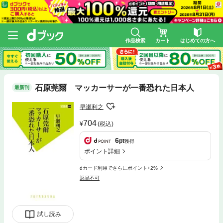
作品検索
カート
はじめての方へ
石原莞爾 マッカーサーが一番恐れた日本人
最新刊
早瀬利之
704
(税込)
6
pt
獲得
ポイント詳細
dカード利用でさらにポイント+2%
返品不可
試し読み