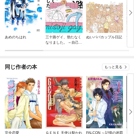
あめのちはれ
三十路ゲイ、勃たなく
ぬいパパカップル日記
女同
なりました。 ～自己否
でし
定と闘った1460日～
子を
に落
同じ作者の本
もっと見る
完全恋愛
ＧＥＮＥ 天使は裂かれ
FALCON ～記憶の迷図
先輩