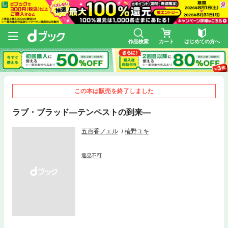
作品検索
カート
はじめての方へ
この本は販売を終了しました
ラブ・ブラッド―テンペストの到来―
五百香ノエル
楡野ユキ
返品不可