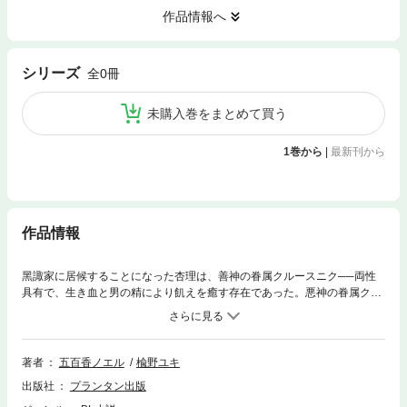
作品情報へ
シリーズ
全0冊
未購入巻をまとめて買う
1巻から
|
最新刊から
作品情報
黑諏家に居候することになった杏理は、善神の眷属クルースニク──両性
具有で、生き血と男の精により飢えを癒す存在であった。悪神の眷属クド
ラクを征する使命をおび、狙われやすい特別な血脈である黑諏家の三兄弟
を守るためにやって来たのだ。だが、月齢に影響される体は飢えを覚え始
める。長男イシュトに体の秘密を知られてしまうと、貪婪な性欲は抑えき
れず……。
著者
五百香ノエル
楡野ユキ
出版社
プランタン出版