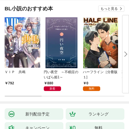
BL小説のおすすめ本
もっと見る
ＶＩＰ 共鳴
円い夜空 ～不眠症の
ハーフライン［分冊版
死に
いばら姫1～
１]
は、
験を
880
0
792
6
た。
新着
無料
新刊配信予定
ランキング
キャンペーン
無料