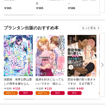
る
～
ちょ
版》
565
565
586
7
プランタン出版のおすすめ本
もっと見る
溺愛婚 海軍公爵は愛
義弟を好きになっても
悪役令嬢の取り巻きＡ
お飾
しの薄幸令嬢をなんと
いいですか 猫かぶり
ですが、王太子殿下に
生、
しても妻にしたい１
の甘い罠１
迫られています。①
れ奥
220
110
220
110
880
440
2
試読フル
割引
試読フル
割引
割引
試