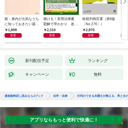
親・身内が元気なうち
聴ける！実用法律書
租税判例百選（第8版
ひと
に知っておきたい届
図解で早わかり 改訂
〔No.276〕）
版 
出・手続きの準備（き
新版 裁判・訴訟の法
十年
1,899
2,310
2,970
1,
ずな出版）
律がわかる事典
が教
新着
新着
新着
き 
全終
新刊配信予定
ランキング
キャンペーン
無料
漫画無料試し読みならdブック
法学・法律
行列のできる弁護士が教える、男と女
アプリならもっと便利で快適に！