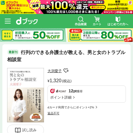
作品検索
カート
はじめての方へ
行列のできる弁護士が教える、男と女のトラブル
最新刊
相談室
大渕愛子
1,320
(税込)
12
pt
獲得
ポイント詳細
dカード利用でさらにポイント+2%
返品不可
試し読み