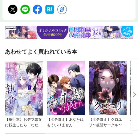
あわせてよく買われている本
【単行本】おデブ悪女
【タテヨミ】あなたは
【タテヨミ】クロユ
バッ
に転生したら、なぜか
もういりません
リ〜復讐サークル〜
ロイ
ラスボス王子様に執着
今世
されています
りが