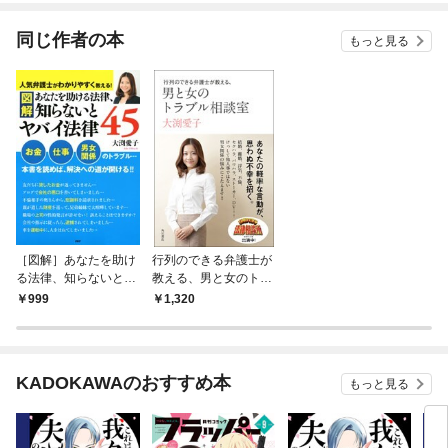
てく
OMI
同じ作者の本
もっと見る
［図解］あなたを助け
行列のできる弁護士が
る法律、知らないとヤ
教える、男と女のトラ
バイ法律45
ブル相談室
999
1,320
KADOKAWAのおすすめ本
もっと見る