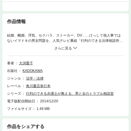
作品情報
結婚、離婚、浮気、セクハラ、ストーカー、DV……けっして他人事では
ないイマドキの男女問題を、人気テレビ番組「行列のできる法律相談所」
出演中の大渕弁護士が、事例を挙げながらわかりやすく解説。本書を読め
ばきっと解決の道が開けます！以下の項目がひとつでも当てはまる人は、
要注意！●既婚なのに独身と偽ったことがある。●恋人が自宅に連れて行っ
てくれない。●セックスレスに悩んでいる。●他人のケータイを盗み見した
著者
大渕愛子
ことがある。●メールの返信がないとイライラしてしまう。●話が長い。ウ
出版社
KADOKAWA
ンチクが好き。●恋人（夫）が暴力をふるう。●妻の待つ自宅へ帰るのが怖
い。●部下や派遣社員をよく食事に誘う。●プライベートをしつこく聞いて
ジャンル
法学・法律
くる上司がいる。●ゆとり世代の考えていることがよく分からない
レーベル
角川書店単行本
シリーズ
行列のできる弁護士が教える、男と女のトラブル相談室
電子版配信開始日
2014/12/20
ファイルサイズ
1.49 MB
作品をシェアする