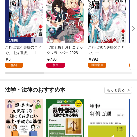
これは我々夫婦のこと
【電子版】月刊コミッ
これは我々夫婦のこと
チェ
で、【分冊版】 1
クフラッパー 2026年9
で、一
冊版
月号
0
730
792
0
無料
新着
試読増量
法学・法律のおすすめ本
もっと見る