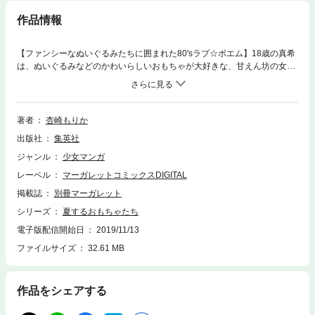
作品情報
【ファンシーなぬいぐるみたちに囲まれた80'sラブ☆ポエム】18歳の真希
は、ぬいぐるみなどのかわいらしいおもちゃが大好きな、甘えん坊の女の
子。でも、1か月前に母親を亡くし、幼い弟の母親代わりに。意を決して
ぬいぐるみを捨てに行こうとすると、素敵な青年が「いらないならくれな
い？」と声をかけてきて…。ふんわり優しい春風のようなショートラブス
トーリー。 【同時収録】冬季めき
著者
杏崎もりか
出版社
集英社
ジャンル
少女マンガ
レーベル
マーガレットコミックスDIGITAL
掲載誌
別冊マーガレット
シリーズ
夏するおもちゃたち
電子版配信開始日
2019/11/13
ファイルサイズ
32.61 MB
作品をシェアする