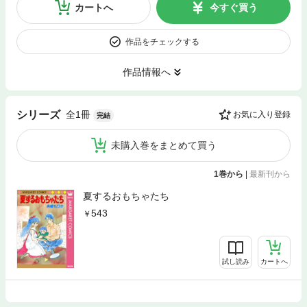
カートへ
今すぐ買う
作品をチェックする
作品情報へ
全1冊
シリーズ
お気に入り登録
完結
未購入巻をまとめて買う
1巻から
|
最新刊から
夏するおもちゃたち
543
試し読み
カートへ