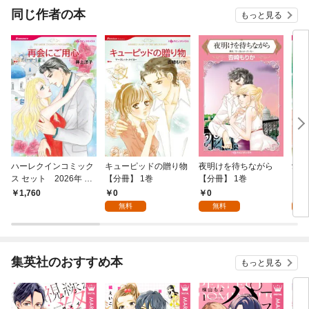
OMIC
同じ作者の本
もっと見る
ハーレクインコミック
キューピッドの贈り物
夜明けを待ちながら
愛の
ス セット 2026年 vo
【分冊】 1巻
【分冊】 1巻
l.900
0
0
0
1,760
無料
無料
集英社のおすすめ本
もっと見る