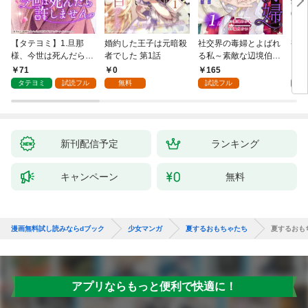
【タテヨミ】1.旦那
婚約した王子は元暗殺
社交界の毒婦とよばれ
視線
様、今世は死んだら許
者でした 第1話
る私～素敵な辺境伯令
る 1
しません
息に腕を折られたの
71
0
165
1
で、責任とってもらい
タテヨミ
試読フル
無料
試読フル
試
ます～［ばら売り］
第1話
新刊配信予定
ランキング
キャンペーン
無料
漫画無料試し読みならdブック
少女マンガ
夏するおもちゃたち
夏するおも
アプリならもっと便利で快適に！