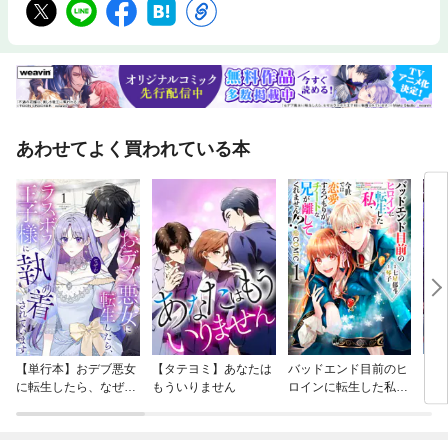
あわせてよく買われている本
【単行本】おデブ悪女
【タテヨミ】あなたは
バッドエンド目前のヒ
【タ
に転生したら、なぜか
もういりません
ロインに転生した私、
リ〜
ラスボス王子様に執着
今世では恋愛するつも
されています
りがチートな兄が離し
てくれません！？@C