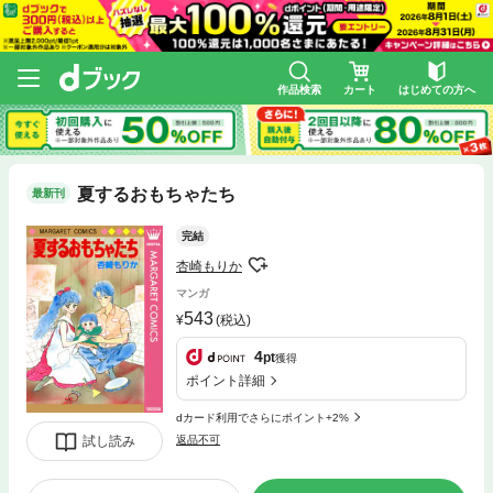
作品検索
カート
はじめての方へ
夏するおもちゃたち
最新刊
完結
杏崎もりか
マンガ
543
(税込)
4
pt
獲得
ポイント詳細
dカード利用でさらにポイント+2%
試し読み
返品不可