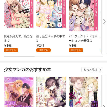
視線が絡んで、熱にな
推し活はベッドの中で
パーフェクト・ドミネ
ふし
る 1
1
ーション 分冊版 1
言っ
198
244
198
2
試読フル
試読フル
試読フル
試
少女マンガのおすすめ本
もっと見る