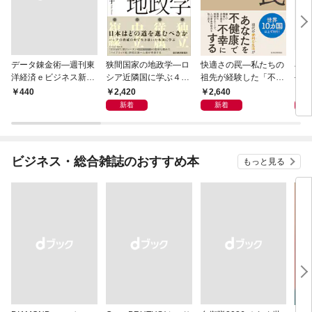
データ錬金術―週刊東
狭間国家の地政学―ロ
快適さの罠―私たちの
石橋
洋経済ｅビジネス新書
シア近隣国に学ぶ４つ
祖先が経験した「不快
―大
Ｎo.493
の生き残り戦略
さ」が人生を充実させ
９）
2,420
2,640
2
￥440
る
２０
新着
新着
ビジネス・総合雑誌のおすすめ本
もっと見る