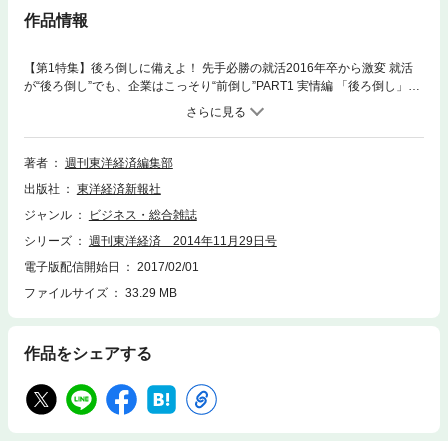
作品情報
【第1特集】後ろ倒しに備えよ！ 先手必勝の就活2016年卒から激変 就活
が“後ろ倒し”でも、企業はこっそり“前倒し”PART1 実情編 「後ろ倒し」に
油断禁物 就活最前線ルポ 企業はもう走り出している就職四季報記者が直
撃 注目業界採用担当者が語る企業の本音丸わかり！ 人事部長覆面座談会
徹底取材でわかった 採用の「裏」事情学生が就活政策キーマンに直撃 な
ぜ「後ろ倒し」なんですか？PART2 実用編 情報をつかめ 就活のコツ 情報
著者
週刊東洋経済編集部
サイトはどう使う？「リクナビ」の功罪ミスマッチを回避せよ！ 脱「就職
出版社
東洋経済新報社
ナビ」最前線スタートアップの就職企業、大学も親対策 親は何をすべきか
『就職四季報2016』超速報ランキング データが見つけた「良い会社」ラ
ジャンル
ビジネス・総合雑誌
ンキング内定なんてカンタンだ！ 『就職四季報』で勝つ就活逆境をはね返
シリーズ
週刊東洋経済 2014年11月29日号
せ！ 地方学生サバイバル術
電子版配信開始日
2017/02/01
ファイルサイズ
33.29 MB
作品をシェアする