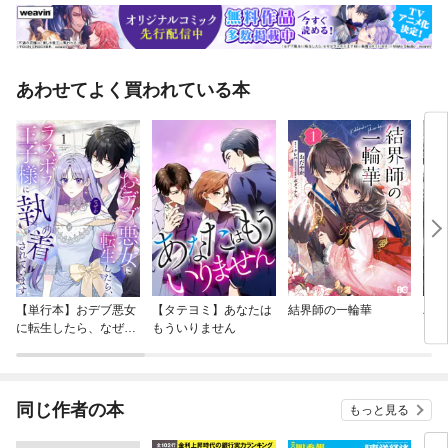
あわせてよく買われている本
【単行本】おデブ悪女
【タテヨミ】あなたは
結界師の一輪華
バッ
に転生したら、なぜか
もういりません
ロイ
ラスボス王子様に執着
今世
されています
りが
てく
OMI
同じ作者の本
もっと見る