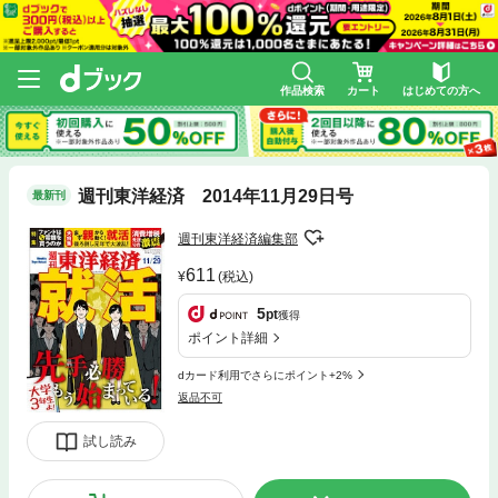
作品検索
カート
はじめての方へ
週刊東洋経済 2014年11月29日号
最新刊
週刊東洋経済編集部
611
(税込)
5
pt
獲得
ポイント詳細
dカード利用でさらにポイント+2%
返品不可
試し読み