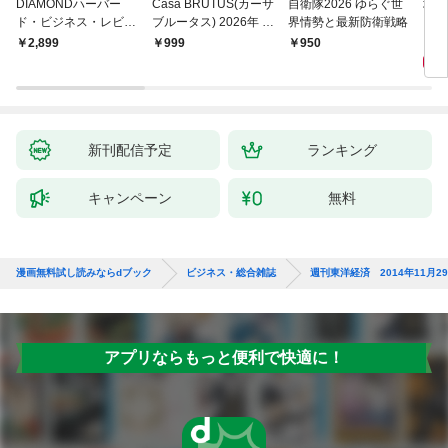
DIAMONDハーバー
Casa BRUTUS(カーサ
自衛隊2026 ゆらぐ世
地平
ド・ビジネス・レビュ
ブルータス) 2026年 9
界情勢と最新防衛戦略
ー 2026年9月号 特集
月号 [もっと学べる！
1,
￥2,899
￥999
￥950
「上司をマネジメント
動物園と水族館]
する」
新刊配信予定
ランキング
キャンペーン
無料
漫画無料試し読みならdブック
ビジネス・総合雑誌
週刊東洋経済 2014年11月2
アプリならもっと便利で快適に！