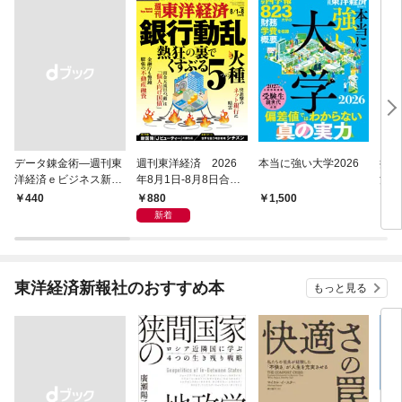
データ錬金術―週刊東
週刊東洋経済 2026
本当に強い大学2026
損害
洋経済ｅビジネス新書
年8月1日-8月8日合併
洋経
Ｎo.493
号
Ｎo.
880
￥440
1,500
4
新着
東洋経済新報社のおすすめ本
もっと見る