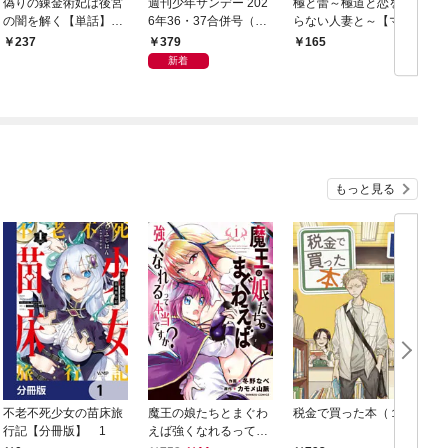
偽りの錬金術妃は後宮
週刊少年サンデー 202
極と蕾～極道と恋を知
の闇を解く【単話】
6年36・37合併号（20
らない人妻と～【マイ
（１）
26年8月5日発売号）
クロ】（１）
379
237
165
新着
もっと見る
不老不死少女の苗床旅
魔王の娘たちとまぐわ
税金で買った本（１）
女
行記【分冊版】 1
えば強くなれるって本