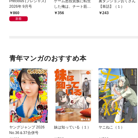
Precious (プレシャス)
ゲーム悪役貴族に転生
裏ダンジョンおくさん
2026年 9月号
した俺は、チート筋肉
【単話】（１）
で無双する【単話】
860
356
243
（１）
新着
青年マンガのおすすめ本
ヤングジャンプ 2026
妹は知っている（１）
ヤニねこ（１）
No.36＆37合併号