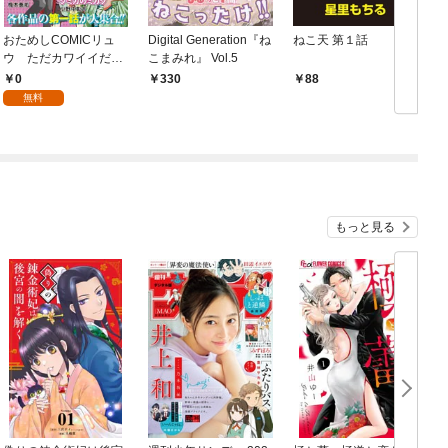
おためしCOMICリュ
Digital Generation『ね
ねこ天 第１話
ハ
ウ ただカワイイだけ
こまみれ』 Vol.5
じゃないヒロイン特
0
330
88
集！！編
無料
もっと見る