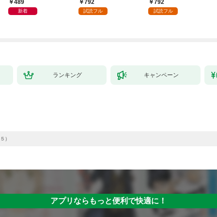
日発売]
外れスキル【テイム】
489
792
792
を駆使して最強を目指
新着
試読フル
試読フル
してみた（１）
ランキング
キャンペーン
５）
アプリならもっと便利で快適に！