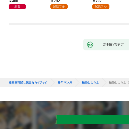
400
792
792
新着
試読フル
試読フル
新刊配信予定
漫画無料試し読みならdブック
青年マンガ
結婚しようよ
結婚しようよ（