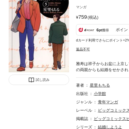
マンガ
759
(税込)
ポイン
6
pt
獲得
dカード利用でさらにポイント+2
返品不可
雅寿は祥子からお盆に上京し
の両親からも結婚をせかされ
試し読み
著者
星里もちる
出版社
小学館
ジャンル
青年マンガ
レーベル
ビッグコミック
掲載誌
ビッグコミックス
シリーズ
結婚しようよ