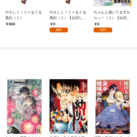
やさしく！ぐーるぐる
やさしく！ぐーるぐる
ちゃんと描いてますか
真紀（１）
真紀（１）【お試し
らっ！（１）【お試し
版】
版】
0
0
660
無料
無料