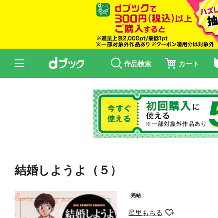
作品検索
カート
結婚しようよ（５）
完結
星里もちる