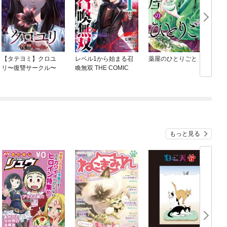
【タテヨミ】クロユ
レベル1から始まる召
薬屋のひとりごと
リ〜復讐サークル〜
喚無双 THE COMIC
もっと見る