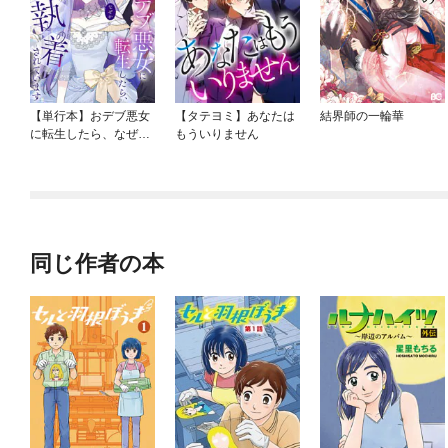
【単行本】おデブ悪女
【タテヨミ】あなたは
結界師の一輪華
に転生したら、なぜか
もういりません
ラスボス王子様に執着
されています
同じ作者の本