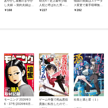
あやかし屋敷のまやか
幼児A～史上最年少殺
傾国の美姫はステータ
し夫婦 ～契約夫婦は鎌
人犯と呼ばれた男～
ス変更で素手喧嘩無敗
倉で妖怪の集う家を守
【単話】（１）
になりました【単話】
168
227
282
る～【単話】（１）
（１）
モーニング 2026年3
ゲーム中盤で死ぬ悪役
社長と酒と星（１）
6・37号 [2026年8月6
貴族に転生したので、