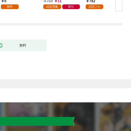
当ですか？【特典ペー
0
759
11
792
パー付き】【カラーペ
無料
試読増量
割引
試読フル
ージ増量版】 (1)
無料