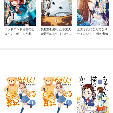
バッドエンド目前のヒ
異世界転移したら愛犬
王太子妃になんてなり
ロインに転生した私、
が最強になりました ～
たくない！！ 婚約者編
今世では恋愛するつも
シルバーフェンリルと
りがチートな兄が離し
俺が異世界暮らしを始
てくれません！？@C
めたら～ THE COMIC
OMIC