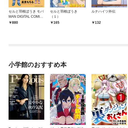
セルと羽根ぼうき モバ
セルと羽根ぼうき
ルナハイツ外伝
MAN DIGITAL COMIC
（１）
S（１）
880
165
132
小学館のおすすめ本