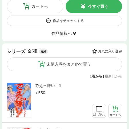
カートへ
今すぐ買う
作品をチェックする
作品情報へ
全5冊
シリーズ
お気に入り登録
完結
未購入巻をまとめて買う
1巻から
|
最新刊から
でえっ嫌い！1
550
試し読み
カートへ