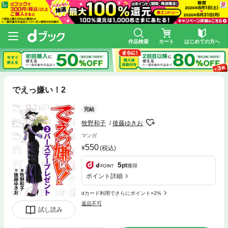
作品検索
カート
はじめての方へ
でえっ嫌い！2
完結
牧野和子
後藤ゆきお
マンガ
550
(税込)
5
pt
獲得
ポイント詳細
dカード利用でさらにポイント+2%
返品不可
試し読み