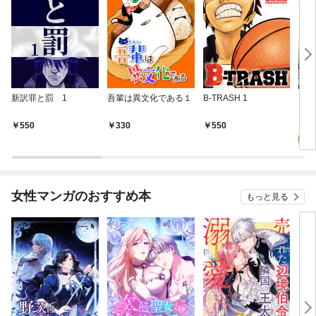
新訳罪と罰 1
吾輩は異文化である１
B-TRASH 1
［話
1
0
550
330
550
女性マンガのおすすめ本
もっと見る