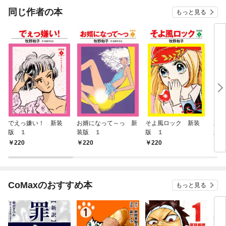
同じ作者の本
もっと見る
でえっ嫌い！ 新装
お婿になって～っ 新
そよ風ロック 新装
あ
版 １
装版 １
版 １
新装
220
220
220
2
CoMaxのおすすめ本
もっと見る