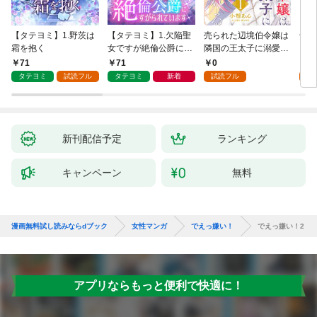
【タテヨミ】1.野茨は
【タテヨミ】1.欠陥聖
売られた辺境伯令嬢は
千鶴
霜を抱く
女ですが絶倫公爵にす
隣国の王太子に溺愛さ
に一
がられています
れる 1
【分
71
71
0
0
家の
タテヨミ
試読フル
タテヨミ
新着
試読フル
新刊配信予定
ランキング
キャンペーン
無料
漫画無料試し読みならdブック
女性マンガ
でえっ嫌い！
でえっ嫌い！2
アプリならもっと便利で快適に！