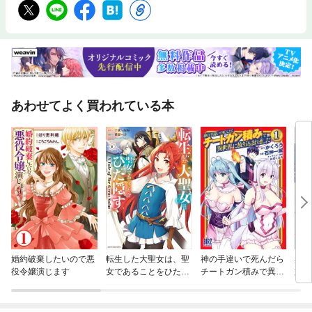
あわせてよく買われている本
婚約破棄したいので悪
転生した大聖女は、聖
神の手違いで死んだら
異世
役令嬢演じます
女であることをひた隠
チートガン積みで異世
第
す A Tale of The Gre
界に放り込まれました
at Saint