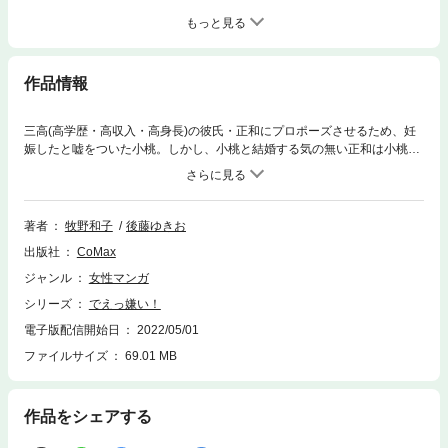
もっと見る
作品情報
三高(高学歴・高収入・高身長)の彼氏・正和にプロポーズさせるため、妊
娠したと嘘をついた小桃。しかし、小桃と結婚する気の無い正和は小桃を
歩道橋から突き落としてしまう。豚車に落ちた小桃を介抱してくれたのは
養豚場の主人・一平だった。一平の亡くなった妻にそっくりな小桃は一平
の息子・賢太に母親だと勘違いされて懐かれてしまい…!?
著者
牧野和子
後藤ゆきお
出版社
CoMax
ジャンル
女性マンガ
シリーズ
でえっ嫌い！
電子版配信開始日
2022/05/01
ファイルサイズ
69.01 MB
作品をシェアする