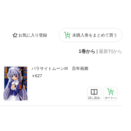
お気に入り登録
未購入巻をまとめて買う
1巻から
|
最新刊から
パラサイトムーンIII 百年画廊
627
試し読み
カートへ