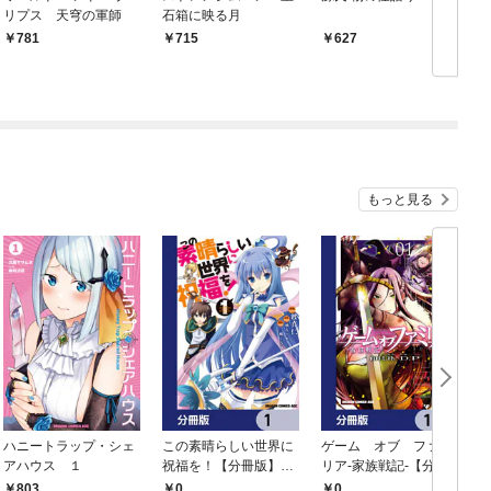
リプス 天穹の軍師
石箱に映る月
781
715
627
もっと見る
ハニートラップ・シェ
この素晴らしい世界に
ゲーム オブ ファミ
アハウス １
祝福を！【分冊版】
リア-家族戦記-【分冊
イ
1
版】 1
803
0
0