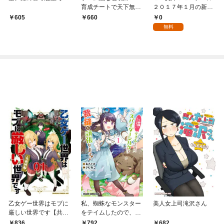
育成チートで天下無双
２０１７年１月の新
～
刊 全作品立読み（合
0
605
660
本版）
無料
乙女ゲー世界はモブに
私、蜘蛛なモンスター
美人女上司滝沢さん
厳しい世界です【共和
をテイムしたので、ス
国編】 ０１
パイダーシルクで裁縫
836
792
682