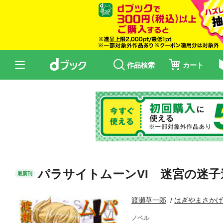
作品検索
カート
パラサイトムーンVI 迷宮の迷子
最新刊
渡瀬草一郎
はぎやまさか
ノベル