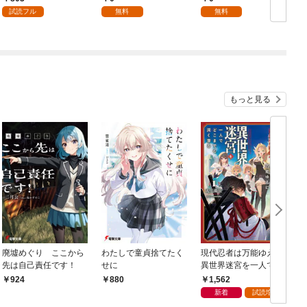
試読フル
無料
無料
もっと見る
廃墟めぐり ここから
わたしで童貞捨てたく
現代忍者は万能ゆえに
先は自己責任です！
せに
異世界迷宮を一人でど
こまでも深く潜る 1
1,562
924
880
新着
試読増量