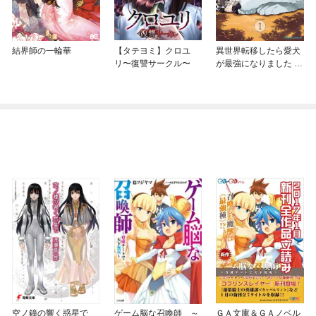
結界師の一輪華
【タテヨミ】クロユ
異世界転移したら愛犬
リ〜復讐サークル〜
が最強になりました ～
シルバーフェンリルと
俺が異世界暮らしを始
めたら～ THE COMIC
空ノ鐘の響く惑星で
ゲーム脳な召喚師 ～
ＧＡ文庫＆ＧＡノベル