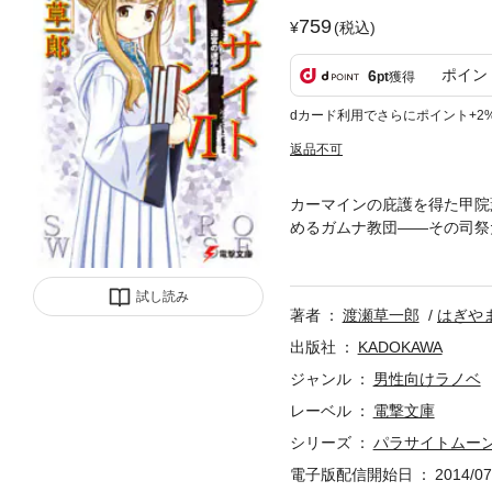
759
(税込)
ポイン
6
pt
獲得
dカード利用でさらにポイント+2
返品不可
カーマインの庇護を得た甲院
めるガムナ教団――その司祭
がその重い腰をあげた。 魔
けた災厄のカーマイン。 人
試し読み
著者
渡瀬草一郎
はぎや
出版社
KADOKAWA
ジャンル
男性向けラノベ
レーベル
電撃文庫
シリーズ
パラサイトムー
電子版配信開始日
2014/07