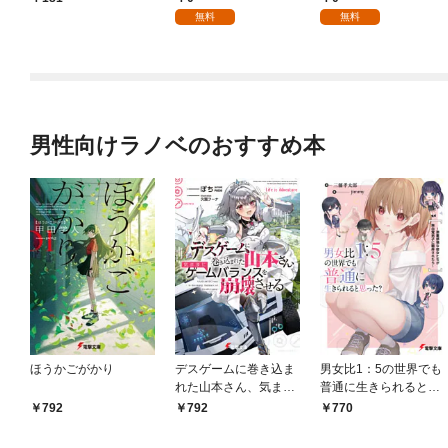
を頑張ります！【分冊
無料
無料
版】 1
男性向けラノベのおすすめ本
ほうかごがかり
デスゲームに巻き込ま
男女比1：5の世界でも
れた山本さん、気まま
普通に生きられると思
にゲームバランスを崩
った？ ～激重感情な
792
792
770
壊させる【電子特別
彼女たちが無自覚男子
版】
に翻弄されたら～