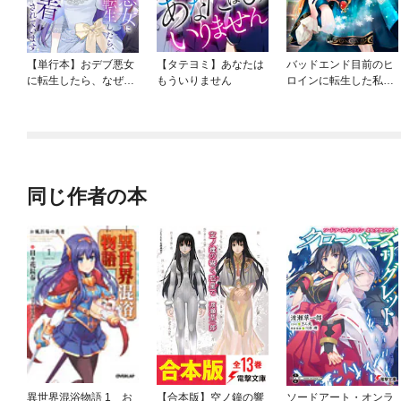
【単行本】おデブ悪女
【タテヨミ】あなたは
バッドエンド目前のヒ
に転生したら、なぜか
もういりません
ロインに転生した私、
ラスボス王子様に執着
今世では恋愛するつも
されています
りがチートな兄が離し
てくれません！？@C
OMIC
同じ作者の本
異世界混浴物語 1 お
【合本版】空ノ鐘の響
ソードアート・オンラ