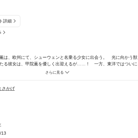
ト詳細
%
薫は、欧州にて、シューウェンと名乗る少女に出会う。 光に向かう獣
たる彼女は、甲院薫を優しく出迎えるが……！ 一方、東洋ではついに
窟の笛吹き・スフの影響を受けた沈黙の山之内。紅く紅い巨人・ウォー
智を超えた異能を持つ二人が今、欧州の地に対峙する――！
まさかげ
ン
/13