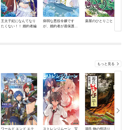
王太子妃になんてなり
病弱な悪役令嬢です
薬屋のひとりごと
たくない！！ 婚約者編
が、婚約者が過保護す
ぎて逃げ出したい(私た
ち犬猿の仲でしたよ
ね！？)
もっと見る
ワールド エンド エク
ストレンジムーン 宝
源氏 物の怪語り