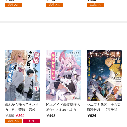
を頑張ります！ 1
試読フル
試読フル
試読フル
戦地から帰ってきたタ
砂上メイド戦艦喫茶あ
ヤエブキ機関 千万丈
カシ君。普通に高校生
ぽかりぷちゅへようこ
塔踏破録１【電子特別
活を送りたい【電子版
そ
版】
880
264
902
924
特典付】１
試読フル
割引