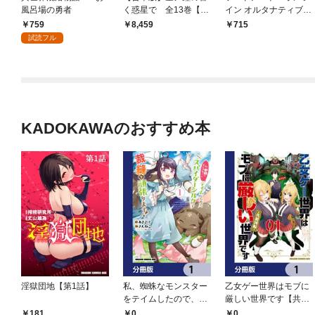
風呂場の勇者
く惑星で 全13巻【電
イン オルタナティブ
子特別版】
クローバーズ・リグレ
759
8,459
715
ット
試読フル
KADOKAWAのおすすめ本
淫獄団地【第1話】
私、蜘蛛なモンスター
乙女ゲー世界はモブに
をテイムしたので、ス
厳しい世界です【共和
パイダーシルクで裁縫
国編】【分冊版】 1
0
0
181