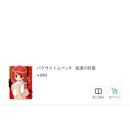
パラサイトムーンII 鼠達の狂宴
693
試し読み
カートへ