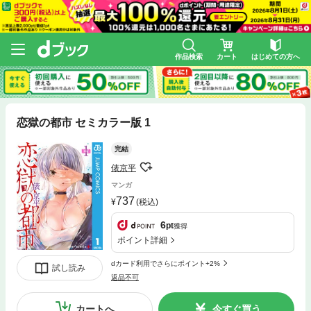
作品検索
カート
はじめての方へ
恋獄の都市 セミカラー版 1
完結
俵京平
マンガ
737
(税込)
6
pt
獲得
ポイント詳細
dカード利用でさらにポイント+2%
試し読み
返品不可
カートへ
今すぐ買う