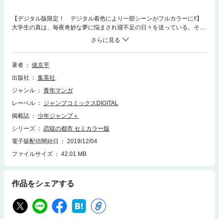
【デジタル版限定！ デジタル着色により一部シーンがフルカラーに!!】
大学生の真は、毎夜奇妙な夢に悩まされ寝不足の日々を送っている。そん
な中、片想い中の幼馴染・愛に告白したその刹那、彼女に異変が!? それ
と同時に巨大な目に監視されているような幻覚を見た真は!? 恋と戦慄の
サバイバルサスペンスここに開幕!!
著者
俵京平
出版社
集英社
ジャンル
青年マンガ
レーベル
ジャンプコミックスDIGITAL
掲載誌
少年ジャンプ＋
シリーズ
恋獄の都市 セミカラー版
電子版配信開始日
2019/12/04
ファイルサイズ
42.01 MB
作品をシェアする