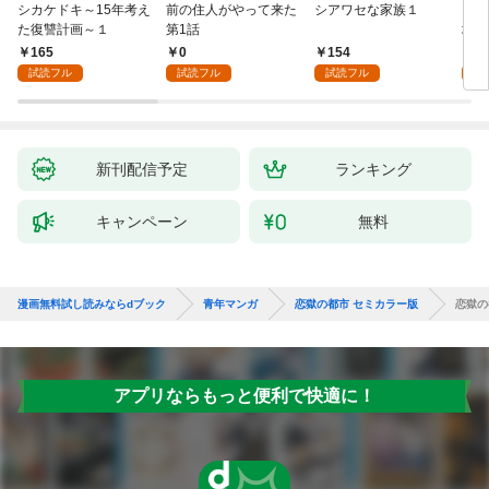
シカケドキ～15年考え
前の住人がやって来た
シアワセな家族１
16
た復讐計画～１
第1話
地獄
165
0
154
1
試読フル
試読フル
試読フル
試
新刊配信予定
ランキング
キャンペーン
無料
漫画無料試し読みならdブック
青年マンガ
恋獄の都市 セミカラー版
恋獄の
アプリならもっと便利で快適に！