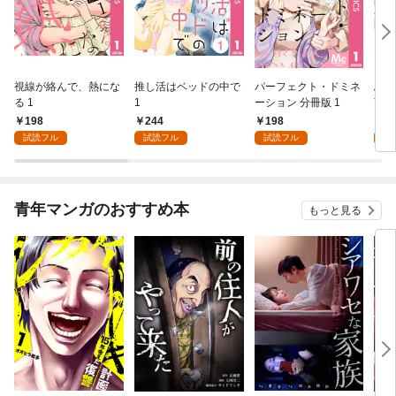
視線が絡んで、熱にな
推し活はベッドの中で
パーフェクト・ドミネ
ふし
る 1
1
ーション 分冊版 1
言っ
198
244
198
2
試読フル
試読フル
試読フル
試
青年マンガのおすすめ本
もっと見る