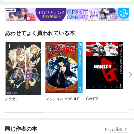
あわせてよく買われている本
ノラガミ
マッシュル-MASHLE-
GANTZ
Lov
はあ
です
同じ作者の本
もっと見る