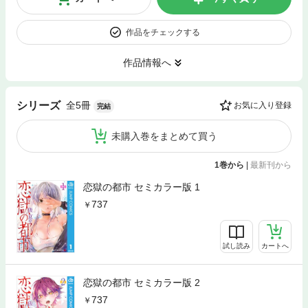
作品をチェックする
作品情報へ
全5冊
シリーズ
お気に入り登録
完結
未購入巻をまとめて買う
1巻から
|
最新刊から
恋獄の都市 セミカラー版 1
737
試し読み
カートへ
恋獄の都市 セミカラー版 2
737