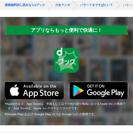
漫画無料試し読みならdブック
少女マンガ
バラードまでそばにいて
バラー
アプリならもっと便利で快適に！
Appleのロゴ、App Storeは、米国もしくはその他の国や地域におけるApple Inc.の商標で
す。App Storeは、Apple Inc.のサービスマークです。
Google Play および Google Play ロゴは Google LLC の商標です。