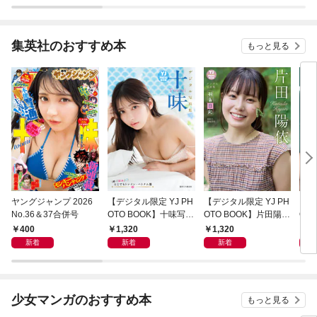
集英社のおすすめ本
もっと見る
ヤングジャンプ 2026
【デジタル限定 YJ PH
【デジタル限定 YJ PH
【デ
No.36＆37合併号
OTO BOOK】十味写真
OTO BOOK】片田陽依
OT
集「続・『ぽみ』！？
写真集「羽色日和」
写真
400
1,320
1,320
1,
どこでもトレイン・ベ
リ」
新着
新着
新着
トナム篇」
少女マンガのおすすめ本
もっと見る