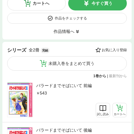
カートへ
今すぐ買う
作品をチェックする
作品情報へ
全2冊
シリーズ
お気に入り登録
完結
未購入巻をまとめて買う
1巻から
|
最新刊から
バラードまでそばにいて 前編
543
試し読み
カートへ
バラードまでそばにいて 後編