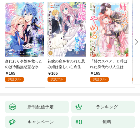
身代わり令嬢を救った
花嫁の座を奪われた忌
「姉のスペア」と呼ば
大好
のは冷酷無慈悲な氷の
み姫は楽しい亡命生活
れた身代わり人生は、
うお
王子の愛でした１
はじめます！１
今日でやめることにし
１
165
165
165
1
ます～辺境で自由を満
試読フル
試読フル
試読フル
試
喫中なので、今さら真
の聖女と言われても知
りません！～１
新刊配信予定
ランキング
キャンペーン
無料