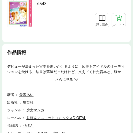
543
試し読み
カートへ
作品情報
デビューが決まった宮本を追いかけるように、広美もアイドルのオーディ
ションを受ける。結果は落選だったけれど、支えてくれた宮本と、確かに
心を通じ合わせる。途切れてしまった告白の続きを聞く前に、宮本はその
歌声で鮮烈なデビューを飾る。夢を追うふたりの未来は!? 表題作のほ
か、幼なじみ同士の恋愛を描いた『5月の約束』も収録。
著者
矢沢あい
出版社
集英社
ジャンル
少女マンガ
レーベル
りぼんマスコットコミックスDIGITAL
掲載誌
りぼん