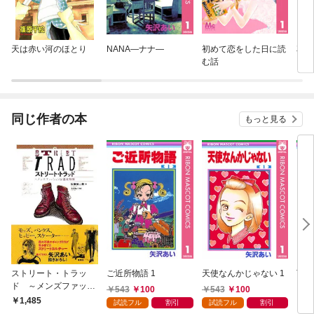
天は赤い河のほとり
NANA—ナナ—
初めて恋をした日に読
花は
む話
【マ
同じ作者の本
もっと見る
ストリート・トラッ
ご近所物語 1
天使なんかじゃない 1
下弦
ド ～メンズファッシ
543
100
543
100
ョンは温故知新
1,485
5
試読フル
割引
試読フル
割引