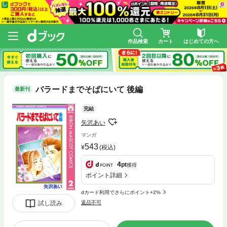
作品検索
カート
はじめての方へ
バラードまでそばにいて 後編
最新刊
完結
矢沢あい
マンガ
543
(税込)
4
pt
獲得
ポイント詳細
dカード利用でさらにポイント+2%
試し読み
返品不可