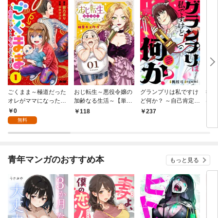
ごくまま～極道だった
おじ転生～悪役令嬢の
グランプリは私ですけ
後宮
オレがママになった話
加齢なる生活～【単
ど何か？ ～自己肯定モ
は謎
～【単話】（１）
話】（１）
ンスターのミスコン無
（１
0
118
237
2
双～【単話】（１）
無料
青年マンガのおすすめ本
もっと見る