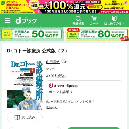
作品検索
カート
はじめての方へ
Dr.コトー診療所 公式版（２）
山田貴敏
マンガ
759
(税込)
6
pt
獲得
ポイント詳細
dカード利用でさらにポイント+2%
返品不可
試し読み