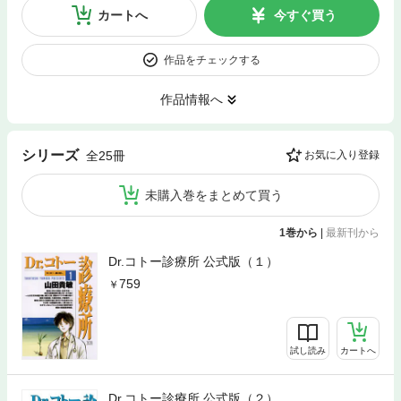
カートへ
今すぐ買う
作品をチェックする
作品情報へ
シリーズ
全25冊
お気に入り登録
未購入巻をまとめて買う
1巻から
|
最新刊から
Dr.コトー診療所 公式版（１）
759
試し読み
カートへ
Dr.コトー診療所 公式版（２）