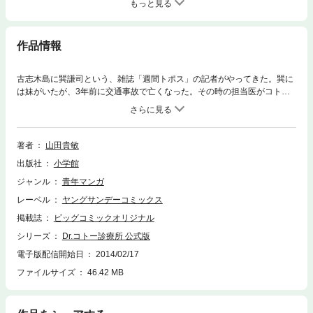
もっと見る
作品情報
古志木島に巽謙司という、雑誌「週間トポス」の記者がやってきた。巽に
は妹がいたが、3年前に交通事故で亡くなった。その時の担当医がコトー
で、妹が死んだのは、彼が適切な治療をしなかったためだと巽は言う。コ
トーを許すことができない巽は、彼を医療界から追放しようとしているた
のだった。コトーに反感を持つ漁労長・しげさんは、その話を聞き、早速
彼を島から追い出そうとするが…。
著者
山田貴敏
出版社
小学館
ジャンル
青年マンガ
レーベル
ヤングサンデーコミックス
掲載誌
ビッグコミックオリジナル
シリーズ
Dr.コトー診療所 公式版
電子版配信開始日
2014/02/17
ファイルサイズ
46.42 MB