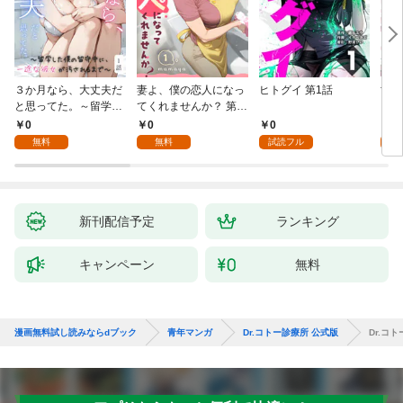
３か月なら、大丈夫だ
妻よ、僕の恋人になっ
ヒトグイ 第1話
世界
と思ってた。～留学し
てくれませんか？ 第1
レベ
た僕の留守中に、一途
話
0
0
0
0
な彼女が汚されるまで
無料
無料
試読フル
～ 1話
新刊配信予定
ランキング
キャンペーン
無料
漫画無料試し読みならdブック
青年マンガ
Dr.コトー診療所 公式版
Dr.コ