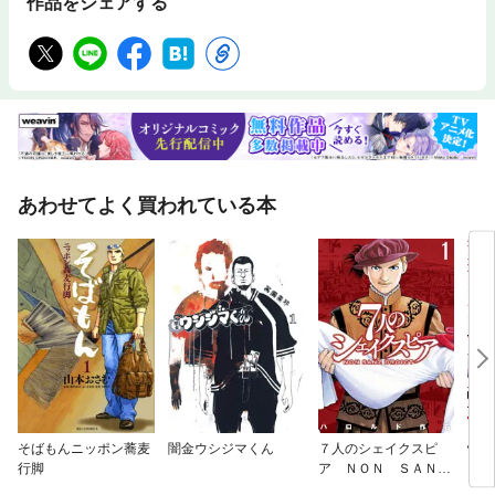
作品をシェアする
あわせてよく買われている本
そばもんニッポン蕎麦
闇金ウシジマくん
７人のシェイクスピ
怪物
行脚
ア ＮＯＮ ＳＡＮ
Ｚ ＤＲＯＩＣＴ