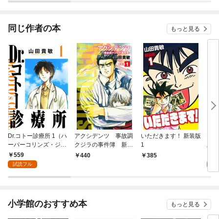
同じ作者の本
もっと見る
Dr.コトー診療所 1（ハ
アクシデンツ 事故調
いただきます！ 新装版
Dr
ーパーコリンズ・ジャ
クジラの事件簿 新装
1
版 1
パン×アルト出版）
版 1
559
4
440
385
試読フル
試
小学館のおすすめ本
もっと見る