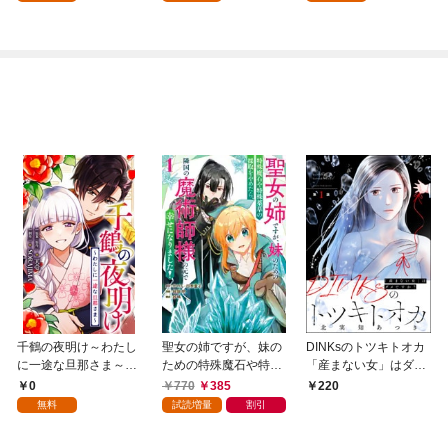
してみた（１）
千鶴の夜明け～わたし
聖女の姉ですが、妹の
DINKsのトツキトオカ
に一途な旦那さま～
ための特殊魔石や特殊
「産まない女」はダメ
【分冊版】 1話「北条
薬草の採取をやめた
ですか？（分冊版）
0
770
385
220
家の生贄（１）」
ら、隣国の魔術師様の
【第1話】
無料
試読増量
割引
元で幸せになりまし
た！（コミック） 1巻