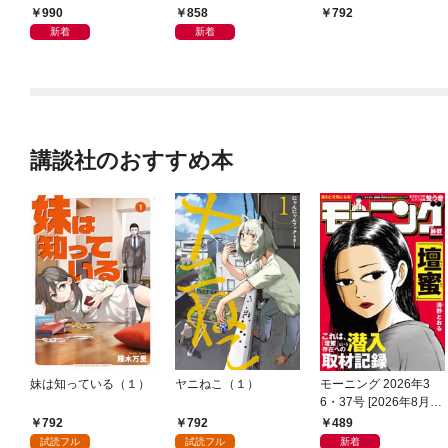
な彼の独占蜜愛～
な御曹司はママとベビ
で蕩けさせられました
990
858
792
ーを執愛で守り離さな
新着
新着
い～【SS付き】
講談社のおすすめ本
妹は知っている（１）
ヤニねこ（１）
モーニング 2026年3
6・37号 [2026年8月6
日発売]
792
792
489
試読フル
試読フル
新着