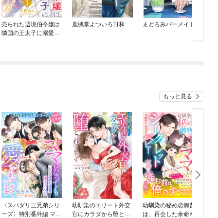
売られた辺境伯令嬢は
鹿楓堂よついろ日和
まどろみバーメイド
隣国の王太子に溺愛さ
れる
もっと見る
〈スパダリ三兄弟シリ
幼馴染のエリート外交
幼馴染の秘め恋御曹司
ーズ〉特別番外編 ママ
官にカラダから堕とさ
は、再会した余命わず