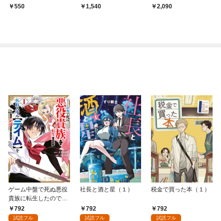
妻を囲い離さない
孕ませ愛が止まりませ
550
1,540
2,090
ん
ゲーム中盤で死ぬ悪役
社長と酒と星（１）
税金で買った本（１）
貴族に転生したので、
外れスキル【テイム】
792
792
792
を駆使して最強を目指
試読フル
試読フル
試読フル