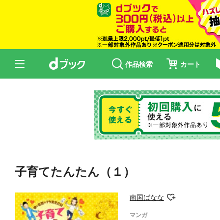
作品検索
カート
子育てたんたん（１）
南国ばなな
マンガ