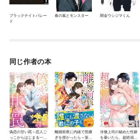
ブラックナイトパレー
春の嵐とモンスター
闇金ウシジマくん
ド
同じ作者の本
偽恋の甘い罠～恋人ご
離婚前夜に内緒で世継
冷徹上司の秘めた性癖
っこからはじまる一途
ぎを授かったら～策士
を暴いたら、超絶溺愛