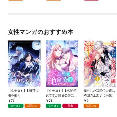
女性マンガのおすすめ本
【タテヨミ】1.野茨は
【タテヨミ】1.欠陥聖
売られた辺境伯令嬢は
霜を抱く
女ですが絶倫公爵にす
隣国の王太子に溺愛さ
がられています
れる 1
71
71
0
タテヨミ
試読フル
タテヨミ
新着
試読フル