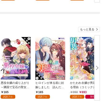
もっと見る
悪役令嬢の成り上がり
ヒロインが来る前に妊
かたわれ令嬢が男装す
～隣国で宝石の聖女と
娠しました 詰んだは
る理由（コミック） 1
呼ばれるまで～（コミ
ずの悪役令嬢ですが、
165
165
990
693
ック） 分冊版 1
どうやら違うようです
試読フル
試読フル
試読フル
割引
（コミック） 分冊版 1
版