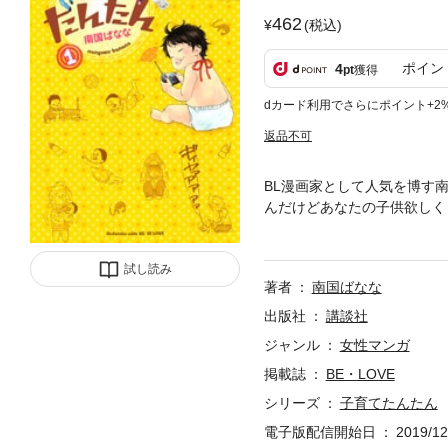
462
(税込)
ポイン
4
pt
獲得
dカード利用でさらにポイント+2
返品不可
BL漫画家として人気を博す
んだけどあなたの子供欲しく
んたん」。この子はなんなの
20％あやつられ度300％で
試し読み
著者
南国ばなな
出版社
講談社
ジャンル
女性マンガ
掲載誌
BE・LOVE
シリーズ
子育てたんたん
電子版配信開始日
2019/12