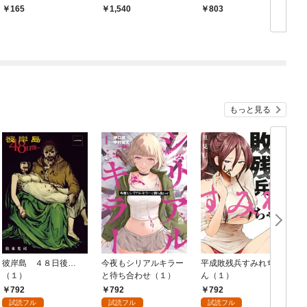
になっても愛されすぎ
れそうです
かなママとシークレッ
165
1,540
803
ています～三兄弟は溺
トベビーに一途な愛を
愛旦那様で極甘パパで
捧ぐ
した～
もっと見る
彼岸島 ４８日後…
今夜もシリアルキラー
平成敗残兵すみれちゃ
（１）
と待ち合わせ（１）
ん（１）
792
792
792
試読フル
試読フル
試読フル