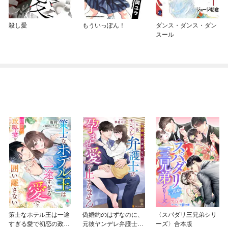
殺し愛
もういっぽん！
ダンス・ダンス・ダン
スール
策士なホテル王は一途
偽婚約のはずなのに、
〈スパダリ三兄弟シリ
すぎる愛で初恋の政略
元彼ヤンデレ弁護士の
ーズ〉合本版