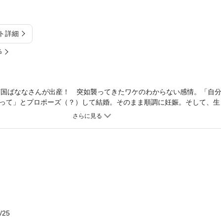
ト詳細
%
南国ばななさんが出産！ 突如襲ってきたワケのわからない感情。「自
って」とプロポーズ（？）して結婚。そのまま順調に妊娠。そして、生
？ どこから来たの？ あやしい指令の正体がついに明かされます!! ふ
お送りします。
/25