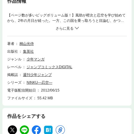
作品情報
【ページ数が多いビッグボリューム版！】風助が橙次と忍空を学び始めて
から、2年の月日が経った。一方、この国を乗っ取ろうと目論む、かつて
の幕臣たちの一部は夜叉連合を作り、台頭してきていた。そんな中、修業
に明け暮れる風助たちの前に、夜叉連合のものと思われる、野犬の群れが
襲いかかる！！巻末に許斐剛先生からの文庫化おめでとうイラストを掲
載！！
著者
桐山光侍
出版社
集英社
ジャンル
少年マンガ
レーベル
ジャンプコミックスDIGITAL
掲載誌
週刊少年ジャンプ
シリーズ
NINKU―忍空―
電子版配信開始日
2012/06/15
ファイルサイズ
55.42 MB
作品をシェアする