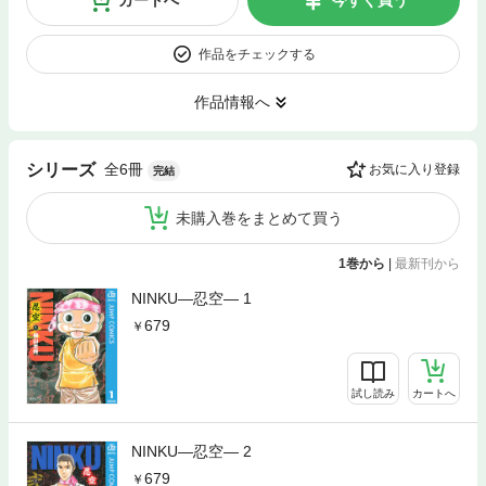
カートへ
今すぐ買う
作品をチェックする
作品情報へ
全6冊
シリーズ
お気に入り登録
完結
未購入巻をまとめて買う
1巻から
|
最新刊から
NINKU―忍空― 1
679
試し読み
カートへ
NINKU―忍空― 2
679