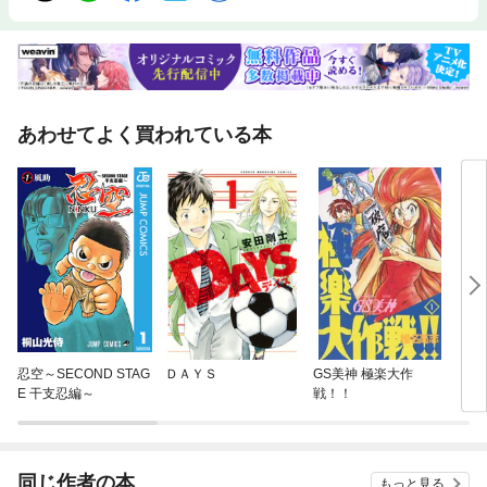
あわせてよく買われている本
忍空～SECOND STAG
ＤＡＹＳ
GS美神 極楽大作
それ
E 干支忍編～
戦！！
同じ作者の本
もっと見る