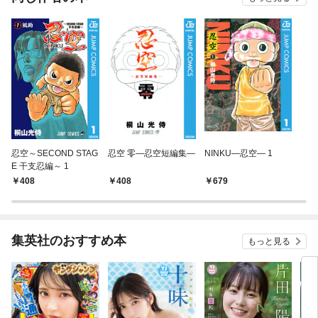
忍空～SECOND STAG
忍空 零―忍空短編集―
NINKU―忍空― 1
E 干支忍編～ 1
408
408
679
集英社のおすすめ本
もっと見る