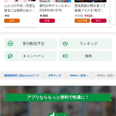
ふたりの千佳～完璧な
週刊少年チャンピオン
悪役貴族が開き直って
弱虫
彼女には秘密がありま
2026年36+37号
破滅フラグを“実力”で
IKE
した(1)
叩き折っていたら、い
0
400
770
616
6
つの間にかヒロイン達
無料
新着
試読増量
割引
試
から英雄視されるよう
になった件（コミッ
ク） 1巻
新刊配信予定
ランキング
キャンペーン
無料
漫画無料試し読みならdブック
少年マンガ
NINKU―忍空―
NINKU―忍空― 
アプリならもっと便利で快適に！