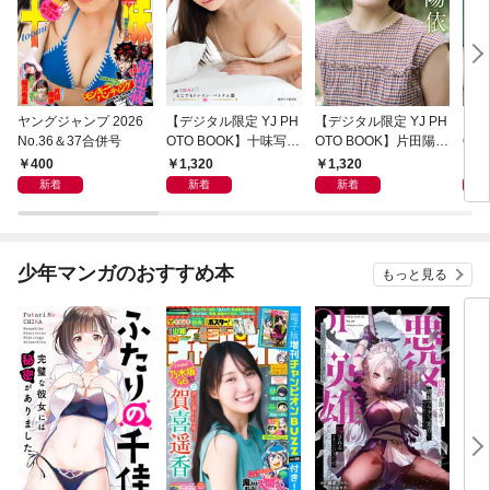
ヤングジャンプ 2026
【デジタル限定 YJ PH
【デジタル限定 YJ PH
【デ
No.36＆37合併号
OTO BOOK】十味写真
OTO BOOK】片田陽依
OT
集「続・『ぽみ』！？
写真集「羽色日和」
写真
400
1,320
1,320
1,
どこでもトレイン・ベ
リ」
新着
新着
新着
トナム篇」
少年マンガのおすすめ本
もっと見る