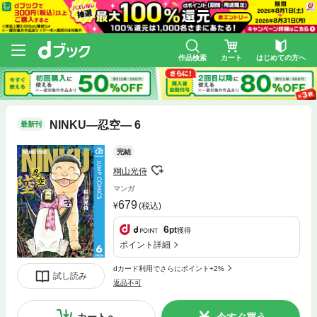
作品検索
カート
はじめての方へ
NINKU―忍空― 6
最新刊
完結
桐山光侍
マンガ
679
(税込)
6
pt
獲得
ポイント詳細
dカード利用でさらにポイント+2%
試し読み
返品不可