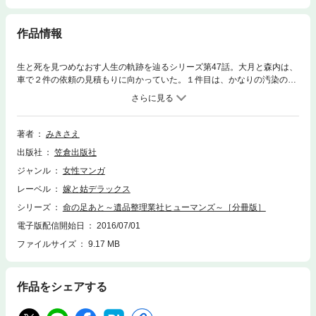
作品情報
生と死を見つめなおす人生の軌跡を辿るシリーズ第47話。大月と森内は、
車で２件の依頼の見積もりに向かっていた。１件目は、かなりの汚染のあ
る特別清掃の必要なアパートの一室だった。依頼人も申し訳ないと泣きな
がら謝る…。そして２件目は、有料の老人ホーム。ここは特別清掃もいら
ないだろうと思われる場所だが、依頼人が遅刻をしてきて、かなり時間が
押していた。それもほどなく終わり、会社に終了の連絡をすると、社長か
著者
みきさえ
らそのままもう一件の見積もりに向かうよう言われる。依頼人は中年の男
出版社
笠倉出版社
性、すでに部屋は片づけられていたが、なにやら複雑な事情を抱えている
ように思われ…。
ジャンル
女性マンガ
レーベル
嫁と姑デラックス
シリーズ
命の足あと～遺品整理業社ヒューマンズ～［分冊版］
電子版配信開始日
2016/07/01
ファイルサイズ
9.17 MB
作品をシェアする