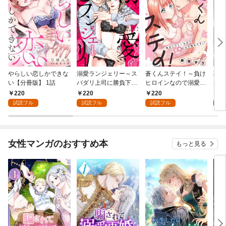
やらしい恋しかできな
溺愛ランジェリー～ス
蒼くんステイ！～負け
死に
い【分冊版】 1話
パダリ上司に勝負下着
ヒロインなので溺愛に
が毎
を見られたら淫靡な恋
は不慣れです！？～
れる
220
220
220
8
が始まった～【分冊
【分冊版】 1話
って
試読フル
試読フル
試読フル
版】 1話
女性マンガのおすすめ本
もっと見る