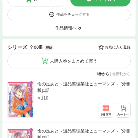
作品をチェックする
作品情報へ
全80冊
シリーズ
お気に入り登録
完結
未購入巻をまとめて買う
1巻から
|
最新刊から
命の足あと～遺品整理業社ヒューマンズ～ [分冊
版]1話
110
1冊無料
カートへ
命の足あと～遺品整理業社ヒューマンズ～ [分冊
版]2話