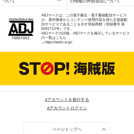
ついて
の情報の外部送信について
ABJマークは、この電子書店・電子書籍配信サービス
が、著作権者からコンテンツ使用許諾を得た正規版配
信サービスであることを示す登録商標（登録番号 第
6091713号）です。
ABJマークの詳細、ABJマークを掲示しているサービス
の一覧はこちら
→
https://aebs.or.jp/
dアカウントを発行する
dアカウントログイン
ページトップへ