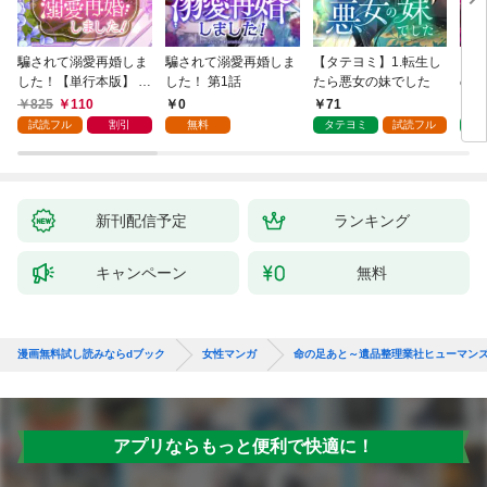
騙されて溺愛再婚しま
騙されて溺愛再婚しま
【タテヨミ】1.転生し
【タ
した！【単行本版】 1
した！ 第1話
たら悪女の妹でした
の私
巻
825
110
0
71
7
試読フル
割引
無料
タテヨミ
試読フル
タ
新刊配信予定
ランキング
キャンペーン
無料
漫画無料試し読みならdブック
女性マンガ
命の足あと～遺品整理業社ヒューマン
アプリならもっと便利で快適に！