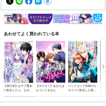
あわせてよく買われている本
【単行本】おデブ悪女
【タテヨミ】あなたは
バッドエンド目前のヒ
【タ
に転生したら、なぜか
もういりません
ロインに転生した私、
リ〜
ラスボス王子様に執着
今世では恋愛するつも
されています
りがチートな兄が離し
てくれません！？@C