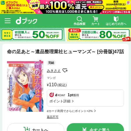
作品検索
カート
はじめての方へ
命の足あと～遺品整理業社ヒューマンズ～ [分冊版]47話
完結
みきさえ
マンガ
110
(税込)
1
pt
獲得
ポイント詳細
dカード利用でさらにポイント+2%
返品不可
カートへ
今すぐ買う