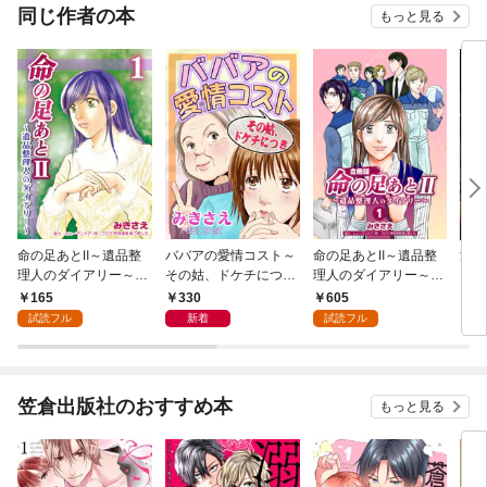
OMIC
同じ作者の本
もっと見る
命の足あとⅡ～遺品整
ババアの愛情コスト～
命の足あとⅡ～遺品整
波瀾
理人のダイアリー～
その姑、ドケチにつき
理人のダイアリー～
カネ
1巻
～
【合冊版】 1巻
l.10
165
330
605
6
試読フル
新着
試読フル
笠倉出版社のおすすめ本
もっと見る