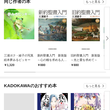
同じ作者の本
もっと見る
三浦ガク・綾子の写真
新約聖書入門 新装版
旧約聖書入門 新装版
銀色
絵本夢みるビッキー
～心の糧を求める人へ
～光と愛を求めて～
～
1,320
880
880
6
KADOKAWAのおすすめ本
もっと見る