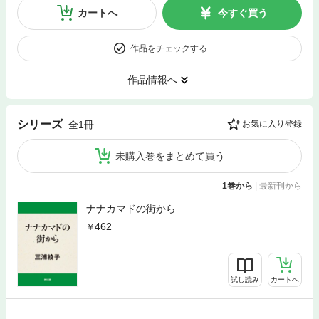
カートへ
今すぐ買う
作品をチェックする
作品情報へ
シリーズ
全1冊
お気に入り登録
未購入巻をまとめて買う
1巻から
|
最新刊から
ナナカマドの街から
462
試し読み
カートへ