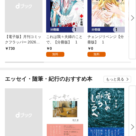
【電子版】月刊コミッ
これは我々夫婦のこと
チェンジリベンジ【分
チェ
クフラッパー 2026年9
で、【分冊版】 1
冊版】 1
月号
0
0
￥730
7
無料
無料
エッセイ・随筆・紀行のおすすめ本
もっと見る