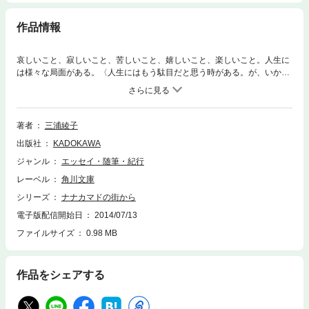
作品情報
哀しいこと、寂しいこと、苦しいこと、嬉しいこと、楽しいこと。人生に
は様々な局面がある。〈人生にはもう駄目だと思う時がある。が、いかな
る時も、希望を持って欲しい。そこから、きっと新しい人生がひらけて来
ますから〉と語る著者が、自らの辛い体験をもとに、信仰、愛、病気、友
情、希望について綴る好エッセイ集。
著者
三浦綾子
出版社
KADOKAWA
ジャンル
エッセイ・随筆・紀行
レーベル
角川文庫
シリーズ
ナナカマドの街から
電子版配信開始日
2014/07/13
ファイルサイズ
0.98 MB
作品をシェアする