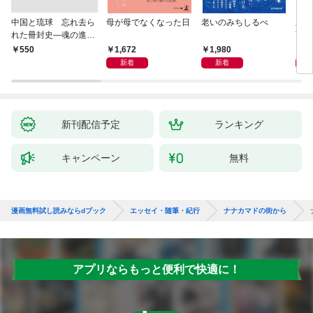
中国と琉球 忘れ去ら
母が母でなくなった日
老いのみちしるべ
新版
れた冊封史―魂の進化
育ち
―
人生
1,672
1,980
1,
￥550
新着
新着
新刊配信予定
ランキング
キャンペーン
無料
漫画無料試し読みならdブック
エッセイ・随筆・紀行
ナナカマドの街から
アプリならもっと便利で快適に！