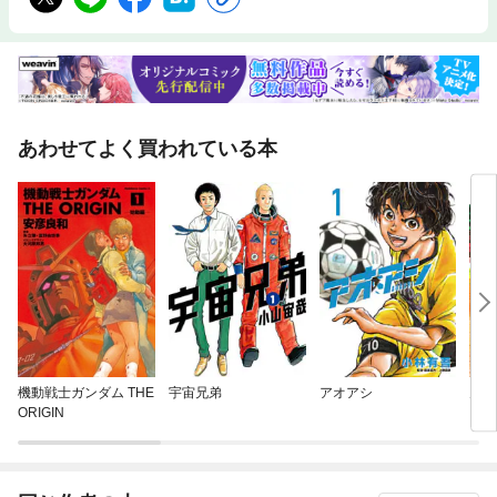
あわせてよく買われている本
機動戦士ガンダム THE
宇宙兄弟
アオアシ
九条
ORIGIN