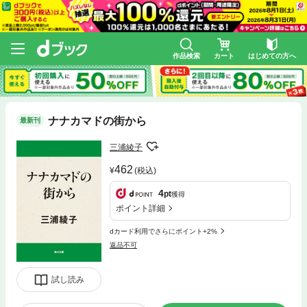
作品検索
カート
はじめての方へ
ナナカマドの街から
最新刊
三浦綾子
462
(税込)
4
pt
獲得
ポイント詳細
dカード利用でさらにポイント+2%
返品不可
試し読み