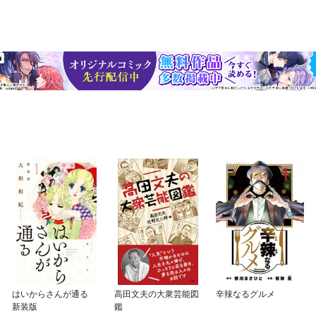
はいからさんが通る
高田文夫の大衆芸能図
辛辣なるグルメ
新装版
鑑