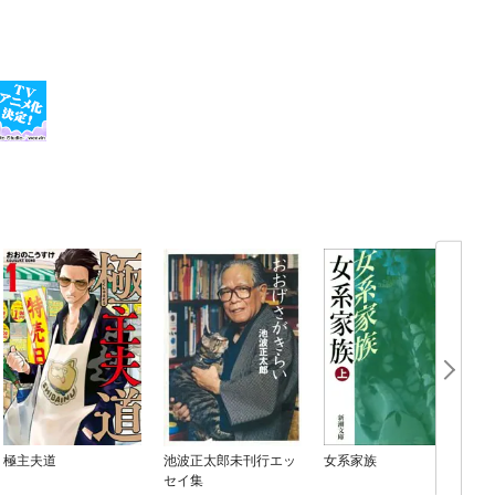
極主夫道
池波正太郎未刊行エッ
女系家族
セイ集