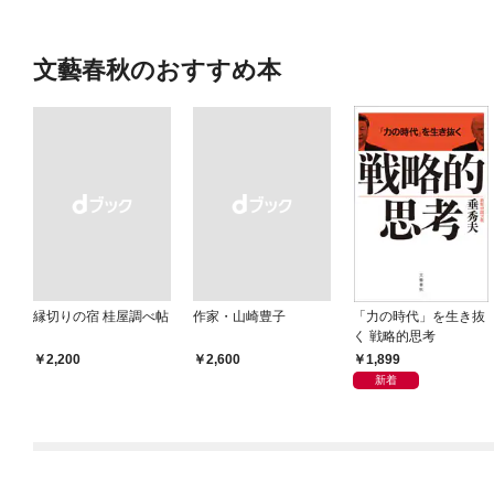
文藝春秋のおすすめ本
縁切りの宿 桂屋調べ帖
作家・山崎豊子
「力の時代」を生き抜
く 戦略的思考
1,899
￥2,200
￥2,600
新着