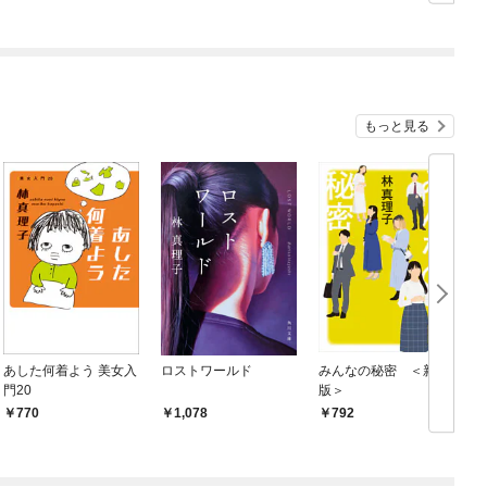
もっと見る
あした何着よう 美女入
ロストワールド
みんなの秘密 ＜新装
門20
版＞
770
1,078
792