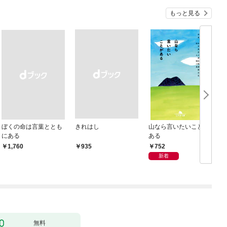
もっと見る
ぼくの命は言葉ととも
きれはし
山なら言いたいことが
にある
ある
752
￥1,760
￥935
新着
無料