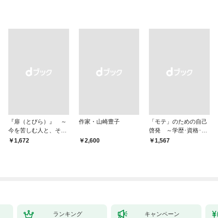
『扉（とびら）』 ～
作家・山崎豊子
「モテ」のための自己
今を苦しむ人と、その
啓発 ～学歴･資格･音
ご家族、そして「あな
楽･スポーツ･身長･整
￥1,672
￥2,600
￥1,567
た」へ～
形･美容･ダイエット･
ファッション～
ランキング
キャンペーン