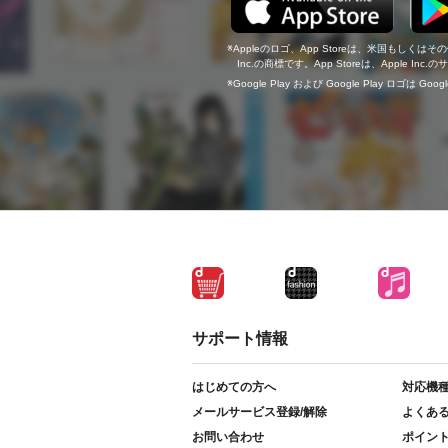
Appleのロゴ、App Storeは、米国もしくはそ
Inc.の商標です。App Storeは、Apple In
Google Play および Google Play ロゴは Go
サポート情報
はじめての方へ
対応機
メールサービス登録/解除
よくあ
お問い合わせ
ポイン