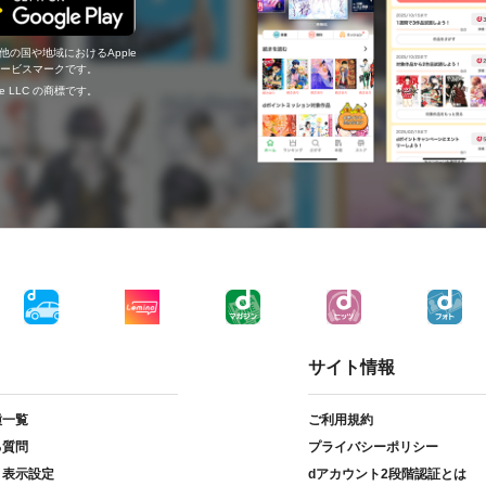
の他の国や地域におけるApple
c.のサービスマークです。
ogle LLC の商標です。
サイト情報
種一覧
ご利用規約
る質問
プライバシーポリシー
ト表示設定
dアカウント2段階認証とは