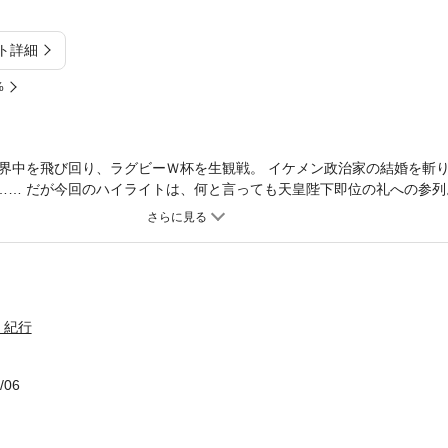
ト詳細
%
界中を飛び回り、ラグビーＷ杯を生観戦。 イケメン政治家の結婚を斬
る…… だが今回のハイライトは、何と言っても天皇陛下即位の礼への参列
か？ 【ボーナス・トラック豪華3本立て収録！】 特別エッセイ「美
史上最多回数記念インタビュー 対談「瀬戸内寂聴先生に教わったこと」
２０２０年３月に文藝春秋より刊行された単行本の文庫版を底本としてい
・紀行
/06