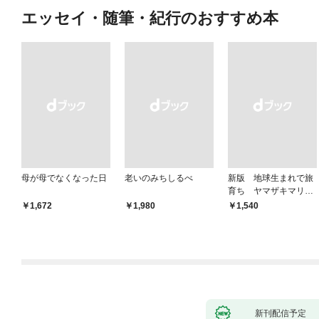
エッセイ・随筆・紀行のおすすめ本
母が母でなくなった日
老いのみちしるべ
新版 地球生まれで旅
育ち ヤマザキマリ流
人生論
￥1,672
￥1,980
￥1,540
新刊配信予定