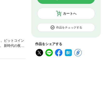
カートへ
作品をチェックする
り、ビットコイン
作品をシェアする
。 新時代の夜明
智子皇后の『奇
（×柴門ふみ（漫
ます。