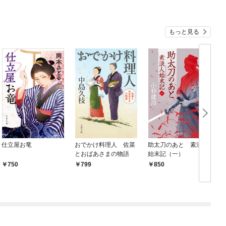
もっと見る
仕立屋お竜
おでかけ料理人 佐菜
助太刀のあと 素浪人
とおばあさまの物語
始末記（一）
750
799
850