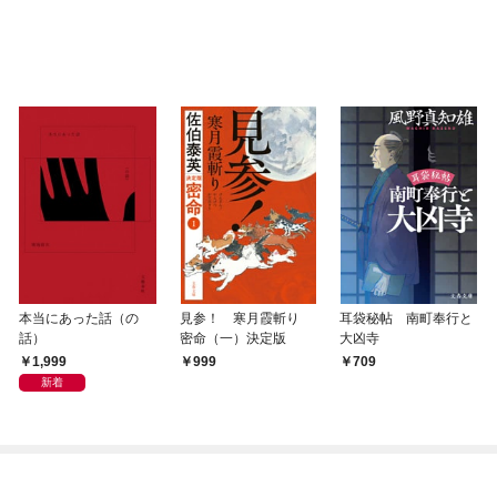
本当にあった話（の
見参！ 寒月霞斬り
耳袋秘帖 南町奉行と
話）
密命（一）決定版
大凶寺
1,999
999
709
新着