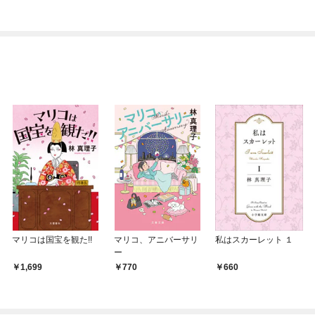
マリコは国宝を観た!!
マリコ、アニバーサリ
私はスカーレット １
ー
1,699
770
660