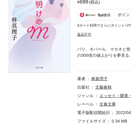
699
(税込)
ポイン
6
pt
獲得
dカード利用でさらにポイント+2
返品不可
パリ、ネパール、マカオと世
の300倍の値上がりを夢見
けに、マリコが見たものは何
跡』」 週刊誌エッセイ連載
画家）） ※この電子書籍は
著者
林真理子
出版社
文藝春秋
ジャンル
エッセイ・随筆
レーベル
文春文庫
電子版配信開始日
2022/04
ファイルサイズ
0.34 MB