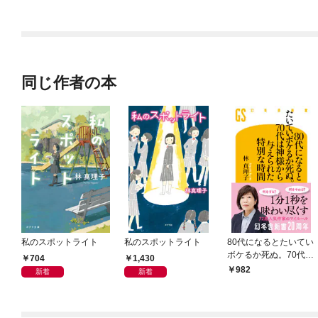
同じ作者の本
私のスポットライト
私のスポットライト
80代になるとたいてい
ボケるか死ぬ。70代は
704
1,430
神様から与えられた特
982
新着
新着
別な時間