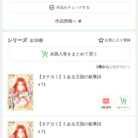
作品をチェックする
作品情報へ
シリーズ
全38冊
お気に入り登録
未購入巻をまとめて買う
1巻から
|
最新刊から
【タテヨミ】1.ある王国の叙事詩
71
1冊無料
カートへ
【タテヨミ】2.ある王国の叙事詩
71