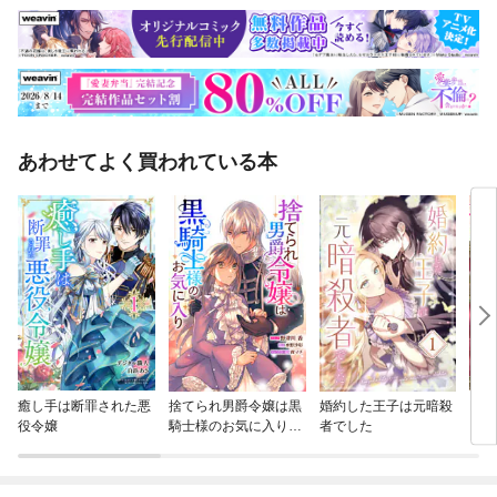
あわせてよく買われている本
癒し手は断罪された悪
捨てられ男爵令嬢は黒
婚約した王子は元暗殺
Ber
役令嬢
騎士様のお気に入り
者でした
しの
連載版
めた