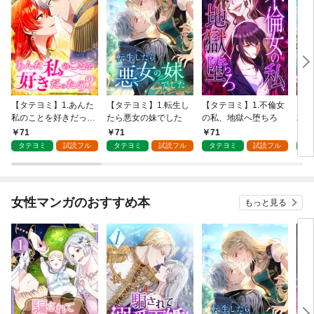
【タテヨミ】1.あんた
【タテヨミ】1.転生し
【タテヨミ】1.不倫女
【タ
私のことを好きだった
たら悪女の妹でした
の私、地獄へ堕ちろ
2周
の？
てゲ
71
71
71
7
壊し
タテヨミ
試読フル
タテヨミ
試読フル
タテヨミ
試読フル
タ
女性マンガのおすすめ本
もっと見る