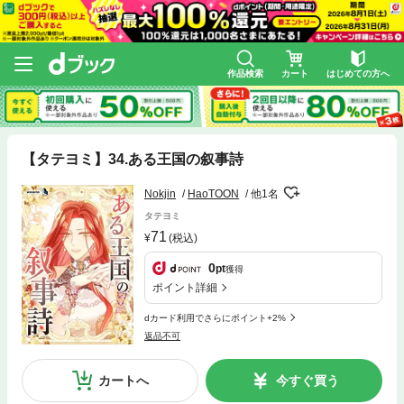
作品検索
カート
はじめての方へ
【タテヨミ】34.ある王国の叙事詩
Nokjin
HaoTOON
他1名
タテヨミ
71
(税込)
0
pt
獲得
ポイント詳細
dカード利用でさらにポイント+2%
返品不可
カートへ
今すぐ買う