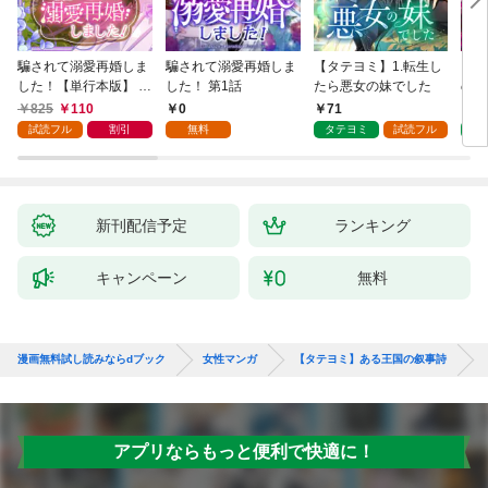
騙されて溺愛再婚しま
騙されて溺愛再婚しま
【タテヨミ】1.転生し
【タ
した！【単行本版】 1
した！ 第1話
たら悪女の妹でした
の私
巻
825
110
0
71
7
試読フル
割引
無料
タテヨミ
試読フル
タ
新刊配信予定
ランキング
キャンペーン
無料
漫画無料試し読みならdブック
女性マンガ
【タテヨミ】ある王国の叙事詩
アプリならもっと便利で快適に！