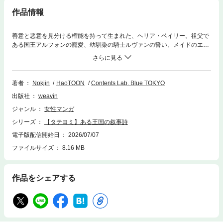
作品情報
善意と悪意を見分ける権能を持って生まれた、ヘリア・ベイリー。祖父で
ある国王アルフォンの寵愛、幼馴染の騎士ルヴァンの誓い、メイドのエリ
の献身……それらが彼女を守るはずだった。だが国王の崩御と共に全ては
狂い出す。忍び寄る巨悪の影、消え失せたエリの善意。 身を守るため、ヘ
リアは自らも闇に染まる道を選んだ。 いつしか彼女はこう呼ばれるように
なる。「稀代の悪女」。王国一傲慢で強欲な女、と。 そしてルヴァンもま
著者
Nokjin
HaoTOON
Contents Lab. Blue TOKYO
た、真実を知らぬまま誓いを破棄した。全てを失ったヘリア。だが真実を
出版社
weavin
明かせば、巨悪の矛先はルヴァンに向いてしまう。「あなたという光だけ
は、私が守り抜く」孤独な道でも、私の世界が闇に沈もうとも。 ルヴァ
ジャンル
女性マンガ
ン、あなただけは私が守ってみせる。 彼女の壮絶な叙事詩が、今、幕を開
シリーズ
【タテヨミ】ある王国の叙事詩
ける。
電子版配信開始日
2026/07/07
ファイルサイズ
8.16 MB
作品をシェアする