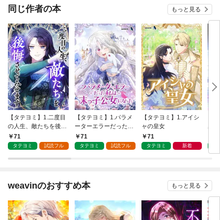
同じ作者の本
もっと見る
【タテヨミ】1.二度目
【タテヨミ】1.パラメ
【タテヨミ】1.アイシ
【タ
の人生、敵たちを後悔
ーターエラーだった私
ャの皇女
霜を
させてみせます
は末っ子公女になった
71
71
71
7
タテヨミ
試読フル
タテヨミ
試読フル
タテヨミ
新着
タ
weavinのおすすめ本
もっと見る