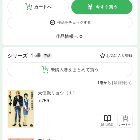
カートへ
今すぐ買う
作品をチェックする
作品情報へ
全6冊
シリーズ
お気に入り登録
完結
未購入巻をまとめて買う
1巻から
|
最新刊から
天使派リョウ（１）
759
試し読み
カートへ