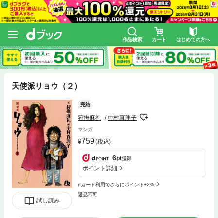
作品検索
カート
はじめての方へ
天使派リョウ（２）
完結
狩撫麻礼
中村真理子
マンガ
759
(税込)
6
pt
獲得
ポイント詳細
dカード利用でさらにポイント+2%
返品不可
試し読み