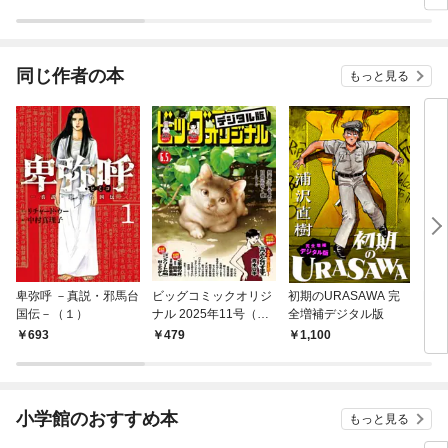
同じ作者の本
もっと見る
卑弥呼 －真説・邪馬台
ビッグコミックオリジ
初期のURASAWA 完
LI
国伝－（１）
ナル 2025年11号（20
全増補デジタル版
25年5月20日発売)
693
479
1,100
6
小学館のおすすめ本
もっと見る