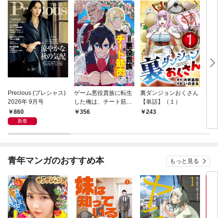
Precious (プレシャス)
ゲーム悪役貴族に転生
裏ダンジョンおくさん
あや
2026年 9月号
した俺は、チート筋肉
【単話】（１）
し夫
で無双する【単話】
倉で
860
356
243
1
（１）
る～
新着
青年マンガのおすすめ本
もっと見る