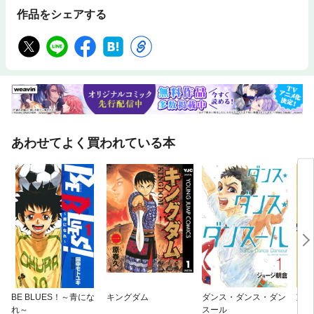
作品をシェアする
あわせてよく買われている本
BE BLUES！～青にな
キングダム
ダンス・ダンス・ダン
重版
れ～
スール