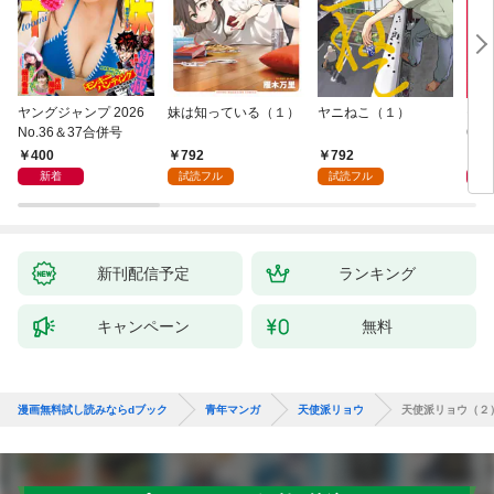
ヤングジャンプ 2026
妹は知っている（１）
ヤニねこ（１）
モー
No.36＆37合併号
6・3
日発
400
792
792
4
新着
試読フル
試読フル
新刊配信予定
ランキング
キャンペーン
無料
漫画無料試し読みならdブック
青年マンガ
天使派リョウ
天使派リョウ（２