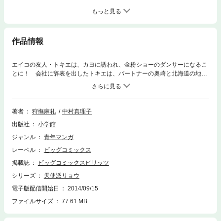
もっと見る
作品情報
エイコの友人・トキエは、カヨに誘われ、金粉ショーのダンサーになるこ
とに！ 会社に辞表を出したトキエは、パートナーの奥崎と北海道の地で
デビューするが…。
著者
狩撫麻礼
中村真理子
出版社
小学館
ジャンル
青年マンガ
レーベル
ビッグコミックス
掲載誌
ビッグコミックスピリッツ
シリーズ
天使派リョウ
電子版配信開始日
2014/09/15
ファイルサイズ
77.61 MB