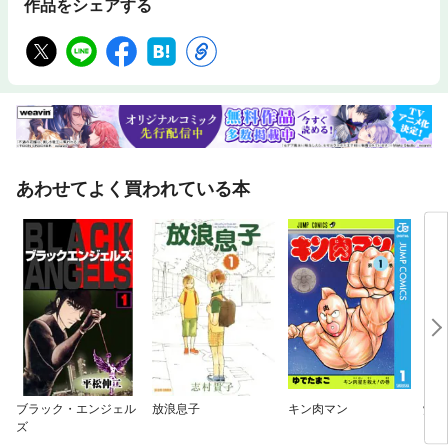
作品をシェアする
あわせてよく買われている本
ブラック・エンジェル
放浪息子
キン肉マン
覚悟
ズ