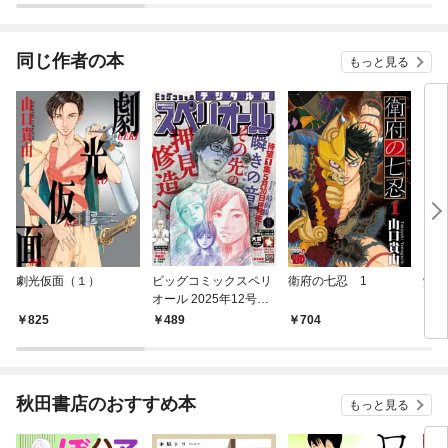
同じ作者の本
もっと見る
劇光仮面（１）
ビッグコミックスペリ
衛府の七忍 1
覚悟
オール 2025年12号
（2025年5月23日発
825
489
704
5
売）
秋田書店のおすすめ本
もっと見る