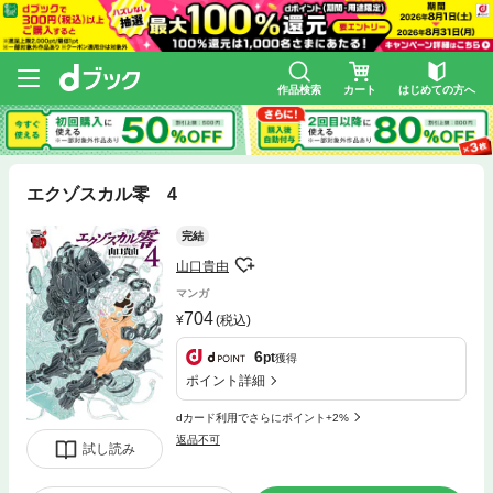
作品検索
カート
はじめての方へ
エクゾスカル零 4
完結
山口貴由
マンガ
704
(税込)
6
pt
獲得
ポイント詳細
dカード利用でさらにポイント+2%
返品不可
試し読み