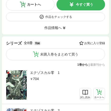
カートへ
今すぐ買う
作品をチェックする
作品情報へ
全8冊
シリーズ
お気に入り登録
完結
未購入巻をまとめて買う
1巻から
|
最新刊から
エクゾスカル零 1
704
試し読み
カートへ
エクゾスカル零 2