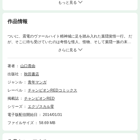
もっと見る
作品情報
ついに、震電のヴァールハイト精神城に足を踏み入れた葉隠覚悟一行。 だ
が、そこに待ち受けていたのは奇怪な怪人、怪物、そして葉隠一族の末裔!
覚悟はメデューサ計画を阻止できるのか!? 最強のメタルヒーローバトルア
クション、待望の第4巻!
著者
山口貴由
出版社
秋田書店
ジャンル
青年マンガ
レーベル
チャンピオンREDコミックス
掲載誌
チャンピオンRED
シリーズ
エクゾスカル零
電子版配信開始日
2014/01/31
ファイルサイズ
58.69 MB