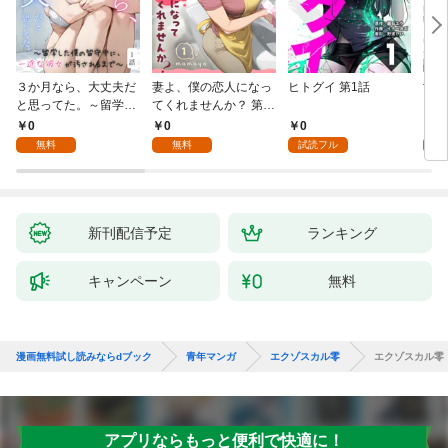
３か月なら、大丈夫だ
妻よ、僕の恋人になっ
ヒトグイ 第1話
世界
と思ってた。～留学し
てくれませんか？ 第1
レベ
た僕の留守中に、一途
話
0
0
0
0
な彼女が汚されるまで
無料
無料
試読フル
～ 1話
新刊配信予定
ランキング
キャンペーン
無料
漫画無料試し読みならdブック
青年マンガ
エクゾスカル零
エクゾスカル零
アプリならもっと便利で快適に！