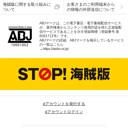
海賊版に関する取り組みに
お客さまのご利用端末から
ついて
の情報の外部送信について
ABJマークは、この電子書店・電子書籍配信サービス
が、著作権者からコンテンツ使用許諾を得た正規版配
信サービスであることを示す登録商標（登録番号 第
6091713号）です。
ABJマークの詳細、ABJマークを掲示しているサービス
の一覧はこちら
→
https://aebs.or.jp/
dアカウントを発行する
dアカウントログイン