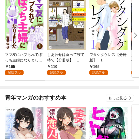
ママ友にハブられてぼ
しあわせは食べて寝て
ワタシダケレス【分冊
少女
っち主婦になりました
待て【分冊版】 1
版】 1
の才
【分冊版】 1
(話
165
110
165
1
試読フル
試読フル
試読フル
試
青年マンガのおすすめ本
もっと見る