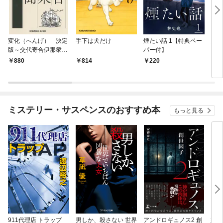
変化（へんげ） 決定
手下は犬だけ
煙たい話 1【特典ペー
鬼役
版～交代寄合伊那衆異
パー付】
聞（1）～
880
814
220
7
ミステリー・サスペンスのおすすめ本
もっと見る
911代理店 トラップ
男しか、殺さない 世界
アンドロギュノス2 創
姐御