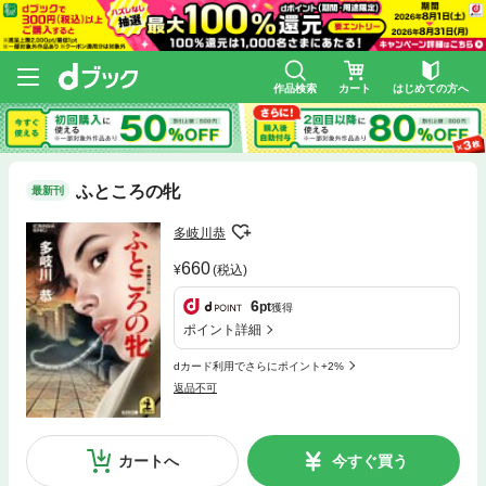
作品検索
カート
はじめての方へ
ふところの牝
最新刊
多岐川恭
660
(税込)
6
pt
獲得
ポイント詳細
dカード利用でさらにポイント+2%
返品不可
カートへ
今すぐ買う