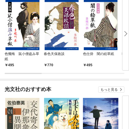
色懺悔 鼠小僧盗み草
春色天保政談
色仕掛 闇の絵草紙
晴れ
紙
495
770
495
4
光文社のおすすめ本
もっと見る