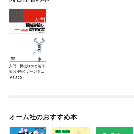
入門 機械制御と製作
実習 4軸クレーンを作
って学ぶ機械装置設計
3,520
オーム社のおすすめ本