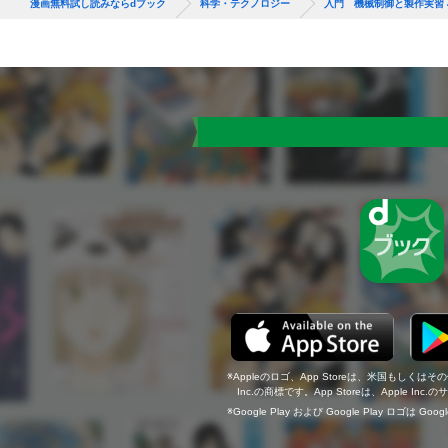
漫画無料試し読みならdブック
科学・テクノロジー
入門 機械制御と製作実習
Appleのロゴ、App Storeは、米国もしくはそ
Inc.の商標です。App Storeは、Apple In
Google Play および Google Play ロゴは Go