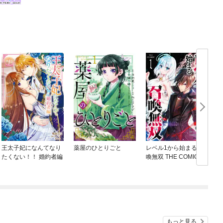
王太子妃になんてなり
薬屋のひとりごと
レベル1から始まる召
たくない！！ 婚約者編
喚無双 THE COMIC
ね
もっと見る