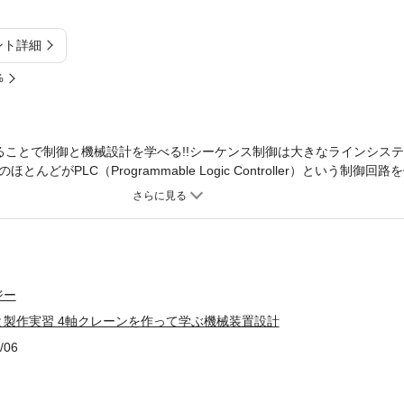
ント詳細
%
ることで制御と機械設計を学べる!!シーケンス制御は大きなラインシス
どがPLC（Programmable Logic Controller）という制御
はPLCの使い方を身につけるために、シーケンス制御の原理や基礎を解
することで実践的なものづくりを体験でき、シーケンス制御をはじめ、
基本要素まで学ぶことができます。
ジー
製作実習 4軸クレーンを作って学ぶ機械装置設計
/06