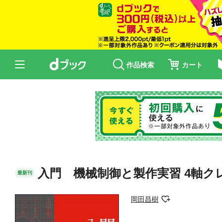
作品検索
カート
入門 機械制御と製作実習 4軸
最新刊
岡田昌樹