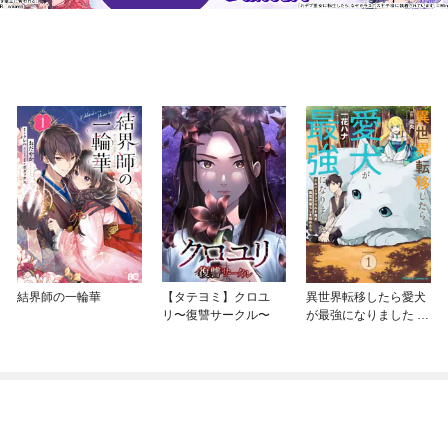
結界師の一輪華
【タテヨミ】クロユ
異世界転移したら愛犬
リ〜復讐サークル〜
が最強になりました ～
シルバーフェンリルと
俺が異世界暮らしを始
めたら～ THE COMIC