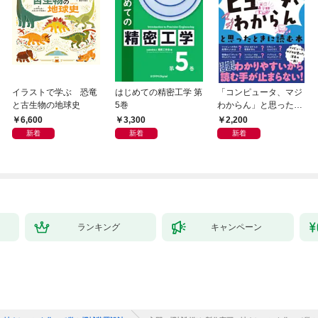
イラストで学ぶ 恐竜
はじめての精密工学 第
「コンピュータ、マジ
と古生物の地球史
5巻
わからん」と思ったと
きに読む本
6,600
3,300
2,200
新着
新着
新着
ランキング
キャンペーン