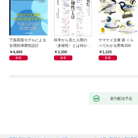
下負荷面モデルによる
科学から見た人間の
ヤマケイ文庫 新 くら
合理的弾塑性設計
〈多様性〉とは何か―
べてわかる野鳥300
―遺伝科学と疑似科学
4,400
3,300
1,320
新着
新着
新着
新刊配信予定