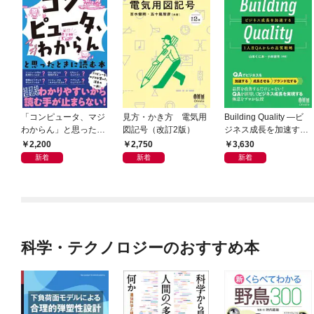
「コンピュータ、マジ
見方・かき方 電気用
Building Quality ―ビ
わからん」と思ったと
図記号（改訂2版）
ジネス成長を加速する
きに読む本
1人目QAからの品質戦
2,200
2,750
3,630
略―
新着
新着
新着
科学・テクノロジーのおすすめ本