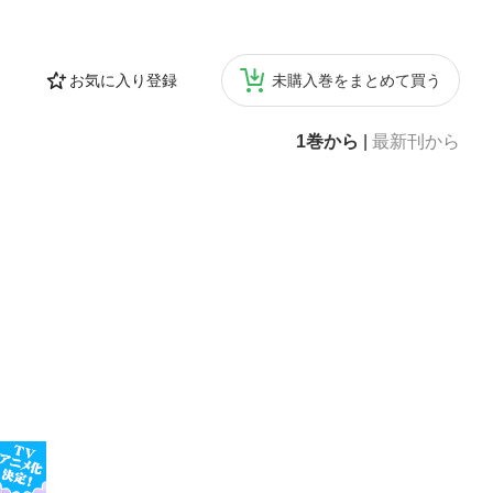
お気に入り登録
未購入巻をまとめて買う
1巻から
|
最新刊から