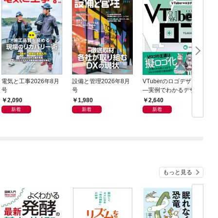
電気と工事2026年8月
設備と管理2026年8月
VTuberのロゴデザイン
新
号
号
―実例でわかるデザイ
ンプロセスからSNS受
2,090
1,980
2,640
注のコツまで―
新着
新着
新着
もっと見る