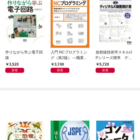
作りながら学ぶ電子回
入門 NCプログラミン
放射線技術学スキルU
路
グ（第2版） ―職業訓
Pシリーズ標準 ディ
練用フリーソフト「C
ジタルX線画像計測
3,520
3,740
5,720
AM13」を利用したマ
（改訂２版）
新着
新着
新着
ニュアルプログラミン
グ―