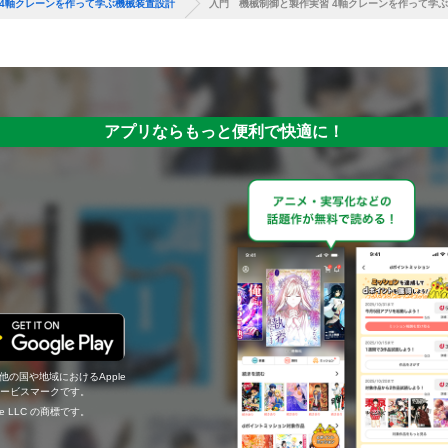
 4軸クレーンを作って学ぶ機械装置設計
入門 機械制御と製作実習 4軸クレーンを作って学
アプリならもっと便利で快適に！
の他の国や地域におけるApple
c.のサービスマークです。
ogle LLC の商標です。