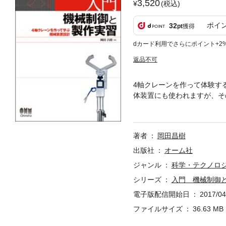
3,520
(税込)
ポイ
32
pt
獲得
dカード利用でさらにポイント+2
返品不可
4軸クレーンを作って体験す
体装置にも使われますが、そのほとん
装置を使っています。本書で
に4軸クレーンの装置を開発
メカトロニクス、機械設計の
著者
岡田昌樹
出版社
オーム社
ジャンル
科学・テクノロ
シリーズ
入門 機械制御と
電子版配信開始日
2017/04
ファイルサイズ
36.63 MB