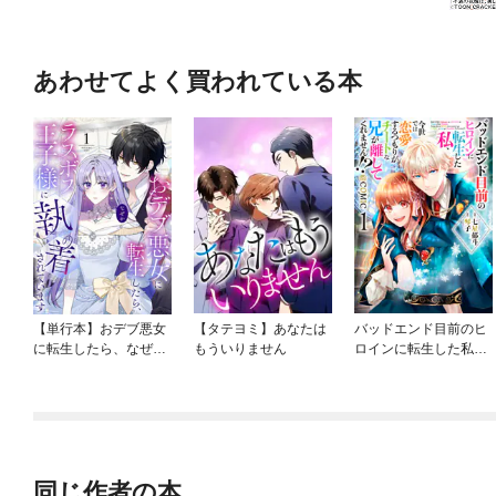
あわせてよく買われている本
【単行本】おデブ悪女
【タテヨミ】あなたは
バッドエンド目前のヒ
に転生したら、なぜか
もういりません
ロインに転生した私、
ラスボス王子様に執着
今世では恋愛するつも
されています
りがチートな兄が離し
てくれません！？@C
OMIC
同じ作者の本