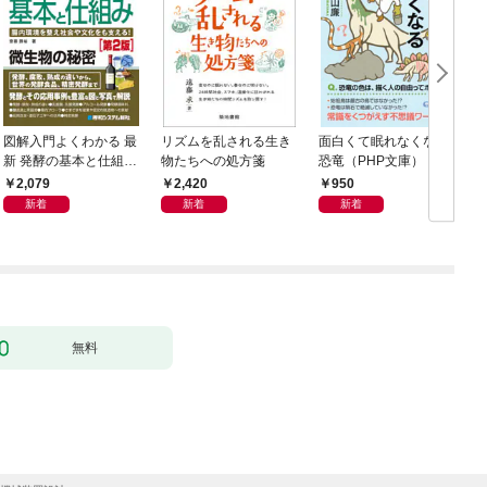
図解入門よくわかる 最
リズムを乱される生き
面白くて眠れなくなる
新 発酵の基本と仕組み
物たちへの処方箋
恐竜（PHP文庫）
［第2版］
2,079
2,420
950
新着
新着
新着
無料