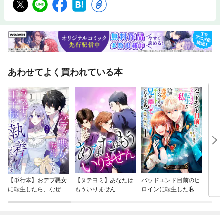
あわせてよく買われている本
【単行本】おデブ悪女
【タテヨミ】あなたは
バッドエンド目前のヒ
【タ
に転生したら、なぜか
もういりません
ロインに転生した私、
リ〜
ラスボス王子様に執着
今世では恋愛するつも
されています
りがチートな兄が離し
てくれません！？@C