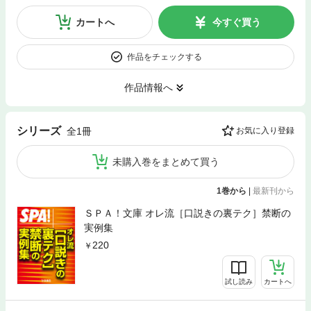
カートへ
今すぐ買う
作品をチェックする
作品情報へ
シリーズ
全1冊
お気に入り登録
未購入巻をまとめて買う
1巻から
|
最新刊から
ＳＰＡ！文庫 オレ流［口説きの裏テク］禁断の
実例集
220
試し読み
カートへ