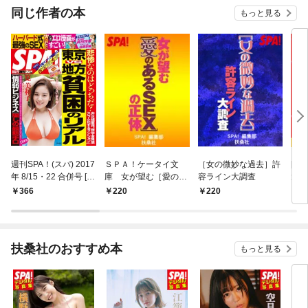
OMIC
同じ作者の本
もっと見る
週刊SPA！(スパ) 2017
ＳＰＡ！ケータイ文
［女の微妙な過去］許
[嫁
年 8/15・22 合併号 [雑
庫 女が望む［愛のあ
容ライン大調査
大反
誌]
るＳＥＸ］の正体
366
220
220
2
扶桑社のおすすめ本
もっと見る