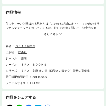
作品情報
俗にヤリチンと呼ばれる男たちは「この女を絶対にオトす！」ためのオリ
ジナルテクニックを持っているもの。彼らの秘術を聞いて、決定力を高め
るヒントにしようではないか。
著者
ＳＰＡ！編集部
出版社
扶桑社
ジャンル
趣味
レーベル
ＳＰＡ！ＢＯＯＫＳ
シリーズ
ＳＰＡ！文庫 オレ流［口説きの裏テク］禁断の実例集
電子版配信開始日
2014/09/29
ファイルサイズ
1.61 MB
作品をシェアする