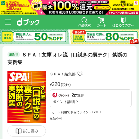
作品検索
カート
はじめての方へ
ＳＰＡ！文庫 オレ流［口説きの裏テク］禁断の
最新刊
実例集
ＳＰＡ！編集部
220
(税込)
2
pt
獲得
ポイント詳細
dカード利用でさらにポイント+2%
返品不可
試し読み