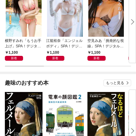
横野すみれ「もうお手
江籠裕奈「エンジェル
空見みあ「挑発的な視
アイ
上げ」SPA！デジタル
ボディ」SPA！デジタ
線」SPA！デジタル写
と“
写真集
ル写真集
真集
自分
1,100
1,100
1,100
1,
の5
新着
新着
新着
趣味のおすすめ本
もっと見る