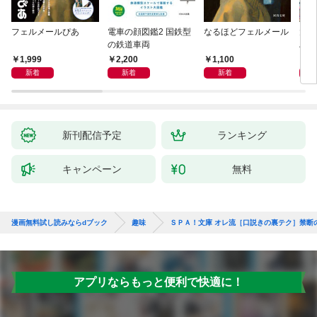
フェルメールぴあ
電車の顔図鑑2 国鉄型
なるほどフェルメール
大人
の鉄道車両
ハン
1,999
2,200
1,100
1,
新着
新着
新着
新刊配信予定
ランキング
キャンペーン
無料
漫画無料試し読みならdブック
趣味
ＳＰＡ！文庫 オレ流［口説きの裏テク］禁断
アプリならもっと便利で快適に！