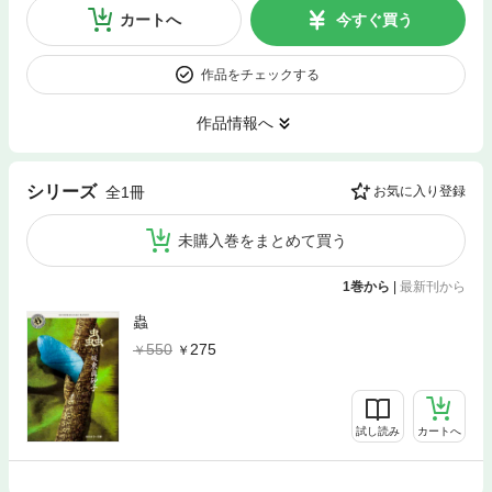
カートへ
今すぐ買う
作品をチェックする
作品情報へ
シリーズ
全1冊
お気に入り登録
未購入巻をまとめて買う
1巻から
|
最新刊から
蟲
550
275
試し読み
カートへ