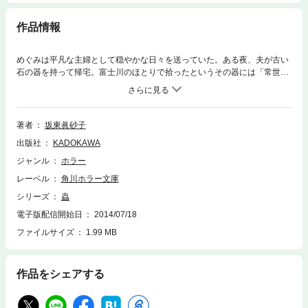
作品情報
めぐみは平凡な主婦として穏やかな日々を送っていた。ある夜、夫が古い
石の器を持って帰宅。富士川のほとりで拾ったというその器には「常世
蟲」と彫られていた。この時から彼女は奇怪な夢や超常現象に悩まされ始
める。そしてある日、夫の体から巨大な緑色の虫が這い出るのを目撃して
しまった！ 深まる謎は、古代の俗信仰「常世神」へと遡ってゆく……。
日本人の心の底に眠る恐怖を鮮烈なイメージで呼び起こす秀作。高橋克彦
著者
坂東眞砂子
氏曰く「私にとって忘れられない作品」。
出版社
KADOKAWA
ジャンル
ホラー
レーベル
角川ホラー文庫
シリーズ
蟲
電子版配信開始日
2014/07/18
ファイルサイズ
1.99 MB
作品をシェアする