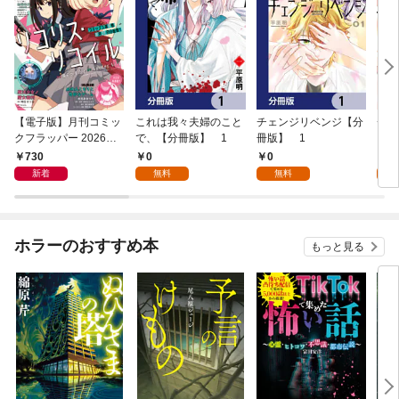
【電子版】月刊コミッ
これは我々夫婦のこと
チェンジリベンジ【分
チェ
クフラッパー 2026年9
で、【分冊版】 1
冊版】 1
月号
730
0
0
7
新着
無料
無料
試
ホラーのおすすめ本
もっと見る