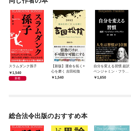
同じ作者の本
スラムダンク孫子
【新版】運命を拓く×
自分を変える習慣 超訳
心を磨く 吉田松陰
ベンジャミン・フラン
1,540
クリン
1,540
1,650
新着
総合法令出版のおすすめ本