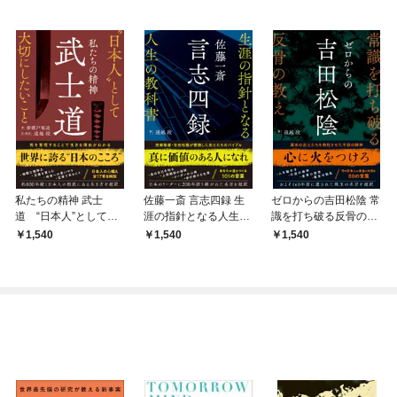
私たちの精神 武士
佐藤一斎 言志四録 生
ゼロからの吉田松陰 常
道 “日本人”として大
涯の指針となる人生の
識を打ち破る反骨の教
切にしたいこと
教科書
え
1,540
1,540
1,540