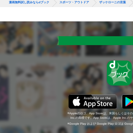
漫画無料試し読みならdブック
スポーツ・アウトドア
ザッケローニの言葉
Appleのロゴ、App Storeは、米国もしくはそ
Inc.の商標です。App Storeは、Apple In
Google Play および Google Play ロゴは Go