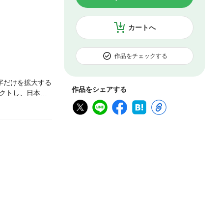
カートへ
作品をチェックする
字だけを拡大する
作品をシェアする
クトし、日本人
流れている。ス
戸稲造の『武士