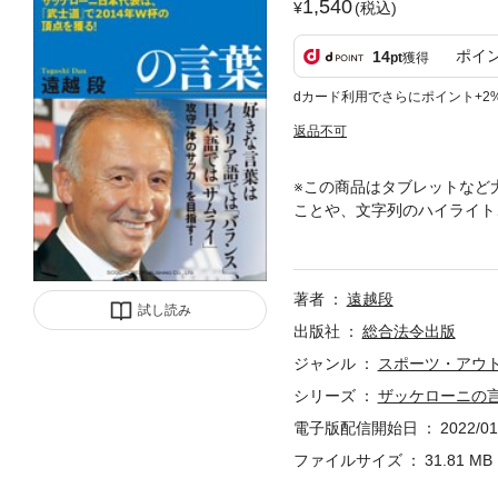
1,540
(税込)
ポイ
14
pt
獲得
dカード利用でさらにポイント+2
返品不可
※この商品はタブレットなど
ことや、文字列のハイライト
の特質、性格が好きだという
ラムダンクシリーズでお馴染
道』との深い関連性などを解
著者
遠越段
試し読み
出版社
総合法令出版
ジャンル
スポーツ・アウ
シリーズ
ザッケローニの
電子版配信開始日
2022/01
ファイルサイズ
31.81 MB