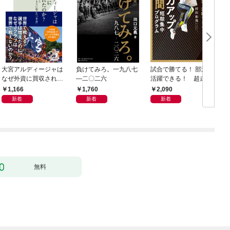
大宮アルディージャは
負けてみろ。一九八七
試合で勝てる！ 部活で
なぜ外資に買収された
―二〇二六
活躍できる！ 超走力
のか？～日本サッカー
アップ 7日間短期集中
1,166
1,760
2,090
とスポーツビジネスに
プログラム
新着
新着
新着
起きた「革命」～
無料