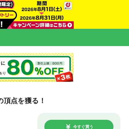
の頂点を獲る！
今すぐ買う