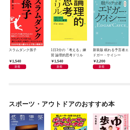
スラムダンク孫子
1日3分の「考える」練
新装版 眠れる予言者エ
習 論理的思考ドリル
ドガー・ケイシー
1,540
1,540
2,200
新着
新着
新着
スポーツ・アウトドアのおすすめ本