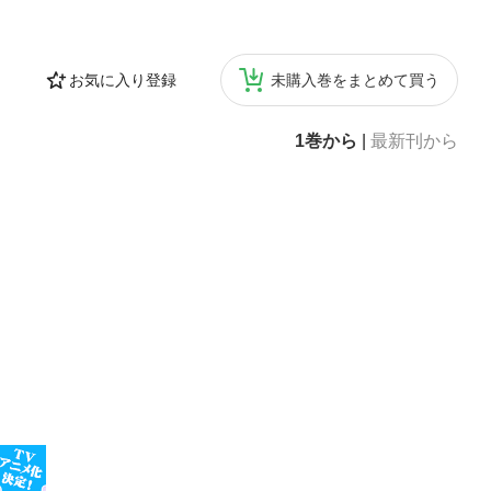
お気に入り登録
未購入巻をまとめて買う
1巻から
|
最新刊から