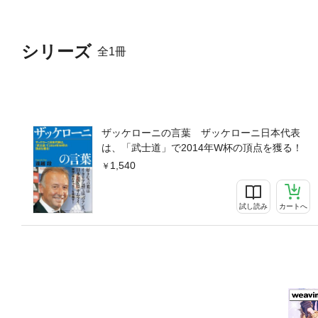
シリーズ
全1冊
ザッケローニの言葉 ザッケローニ日本代表
は、「武士道」で2014年W杯の頂点を獲る！
1,540
試し読み
カートへ