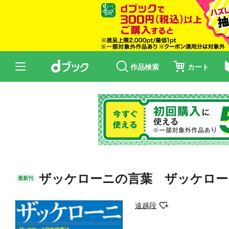
作品検索
カート
ザッケローニの言葉 ザッケロー
最新刊
遠越段