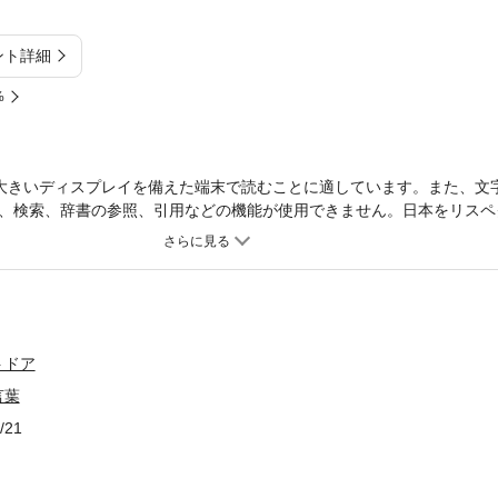
ント詳細
%
大きいディスプレイを備えた端末で読むことに適しています。また、文
、検索、辞書の参照、引用などの機能が使用できません。日本をリスペ
ザッケローニのこれまでの発言の根底には、日本の武士道スピリットが
の、「武士道」に造詣が深い遠越段氏が、ザッケローニの言葉と、新渡
説。
トドア
言葉
/21