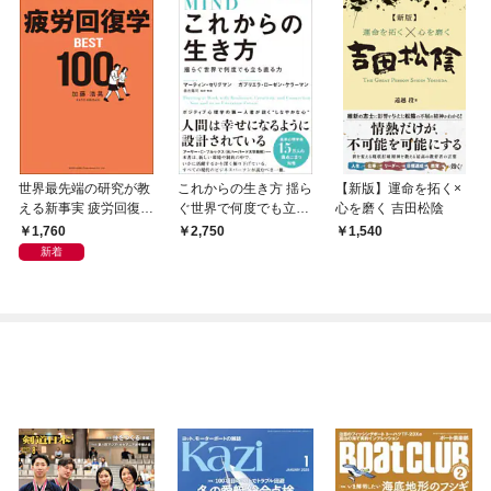
世界最先端の研究が教
これからの生き方 揺ら
【新版】運命を拓く×
える新事実 疲労回復学
ぐ世界で何度でも立ち
心を磨く 吉田松陰
BEST100
直る力
1,760
2,750
1,540
新着