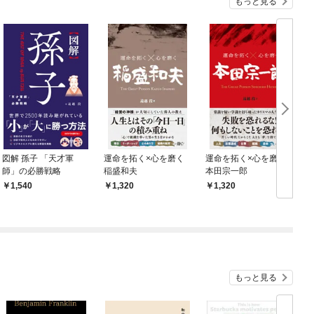
もっと見る
図解 孫子 「天才軍
運命を拓く×心を磨く
運命を拓く×心を磨く
師」の必勝戦略
稲盛和夫
本田宗一郎
1,540
1,320
1,320
もっと見る