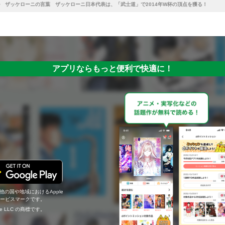
ザッケローニの言葉 ザッケローニ日本代表は、「武士道」で2014年W杯の頂点を獲る！
アプリならもっと便利で快適に！
の他の国や地域におけるApple
c.のサービスマークです。
ogle LLC の商標です。