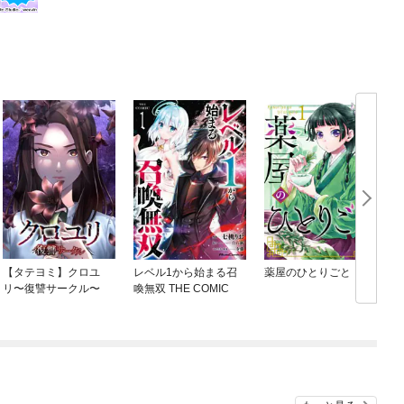
【タテヨミ】クロユ
レベル1から始まる召
薬屋のひとりごと
リ〜復讐サークル〜
喚無双 THE COMIC