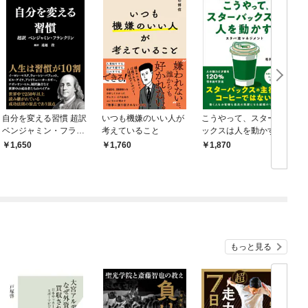
自分を変える習慣 超訳
いつも機嫌のいい人が
こうやって、スターバ
ベンジャミン・フラン
考えていること
ックスは人を動かす ス
クリン
タバ流マネジメント
1,650
1,760
1,870
もっと見る