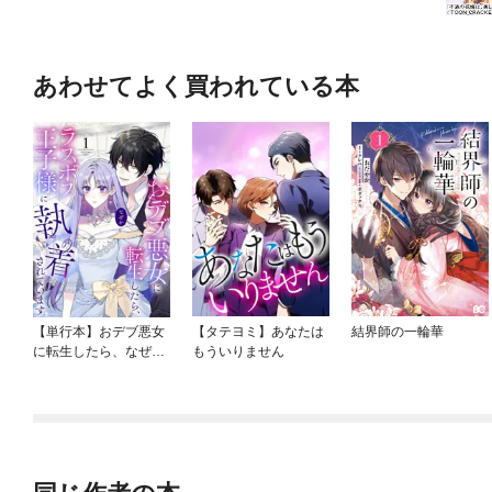
あわせてよく買われている本
【単行本】おデブ悪女
【タテヨミ】あなたは
結界師の一輪華
に転生したら、なぜか
もういりません
ラスボス王子様に執着
されています