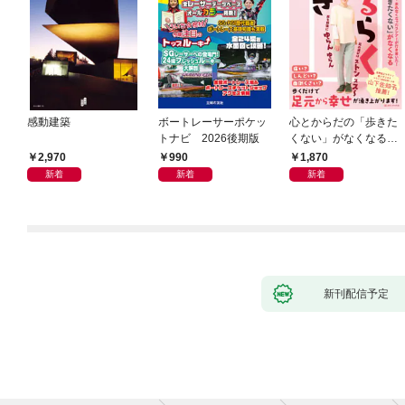
感動建築
ボートレーサーポケッ
心とからだの「歩きた
トナビ 2026後期版
くない」がなくなる
らせん流 ゆるらく歩
2,970
990
1,870
き
新着
新着
新着
新刊配信予定