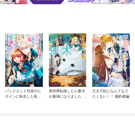
バッドエンド目前のヒ
異世界転移したら愛犬
王太子妃になんてなり
ロインに転生した私、
が最強になりました ～
たくない！！ 婚約者編
今世では恋愛するつも
シルバーフェンリルと
りがチートな兄が離し
俺が異世界暮らしを始
てくれません！？@C
めたら～ THE COMIC
OMIC