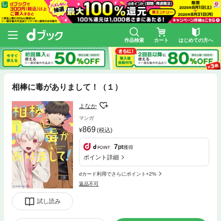
作品検索
カート
はじめての方へ
相棒に毒がありまして！（１）
よなか
マンガ
869
(税込)
7
pt
獲得
ポイント詳細
dカード利用でさらにポイント+2%
返品不可
試し読み