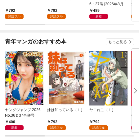
6・37号 [2026年8月6
貴族
日発売]
外れ
792
792
489
7
を駆
試読フル
試読フル
新着
試
して
青年マンガのおすすめ本
もっと見る
ヤングジャンプ 2026
妹は知っている（１）
ヤニねこ（１）
モー
No.36＆37合併号
6・3
日発
400
792
792
4
新着
試読フル
試読フル