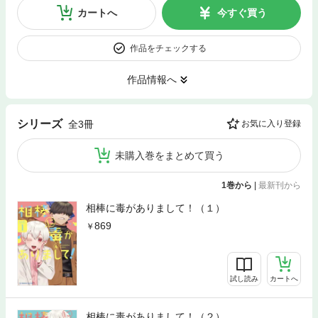
カートへ
今すぐ買う
作品をチェックする
作品情報へ
シリーズ
全3冊
お気に入り登録
未購入巻をまとめて買う
1巻から
|
最新刊から
相棒に毒がありまして！（１）
869
試し読み
カートへ
相棒に毒がありまして！（２）