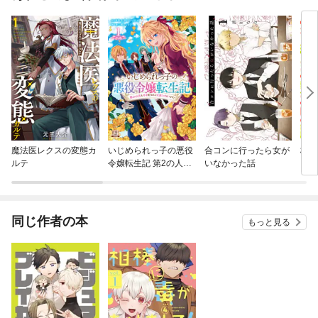
魔法医レクスの変態カ
いじめられっ子の悪役
合コンに行ったら女が
桐谷
ルテ
令嬢転生記 第2の人生
いなかった話
うん
も不幸だなんて冗談じ
ゃないです！
同じ作者の本
もっと見る