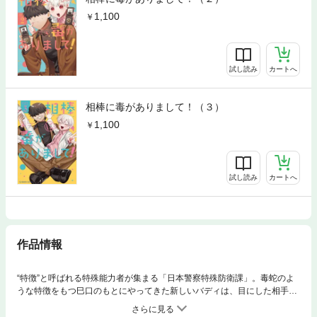
1,100
試し読み
カートへ
相棒に毒がありまして！（３）
1,100
試し読み
カートへ
作品情報
“特徴”と呼ばれる特殊能力者が集まる「日本警察特殊防衛課」。毒蛇のよ
うな特徴をもつ巳口のもとにやってきた新しいバディは、目にした相手の
３時間先までの危険がみえる子川。彼らのもとに襲い来るのは、毒物散布
犯、女性連続殺人犯、そして「鳥のフン」！？二人は“特徴”という力を合