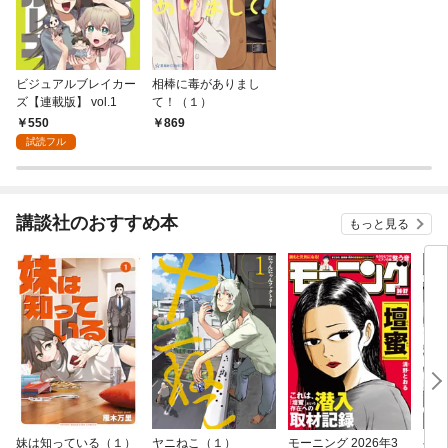
ビジュアルブレイカー
相棒に毒がありまし
ズ【連載版】 vol.1
て！（１）
550
869
試読フル
講談社のおすすめ本
もっと見る
妹は知っている（１）
ヤニねこ（１）
モーニング 2026年3
ゲー