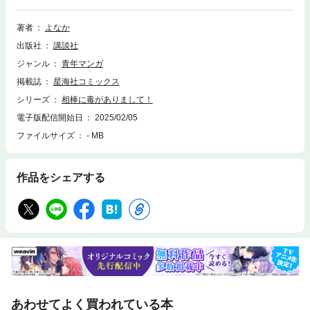
わせて、事件解決できるのか？ゆるあま警察コメディ、はじまります！
著者
よなか
出版社
講談社
ジャンル
青年マンガ
掲載誌
星海社コミックス
シリーズ
相棒に毒がありまして！
電子版配信開始日
2025/02/05
ファイルサイズ
- MB
作品をシェアする
あわせてよく買われている本