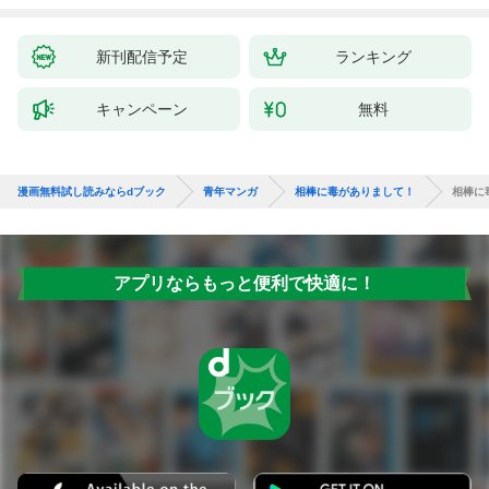
新刊配信予定
ランキング
キャンペーン
無料
漫画無料試し読みならdブック
青年マンガ
相棒に毒がありまして！
相棒に
アプリならもっと便利で快適に！