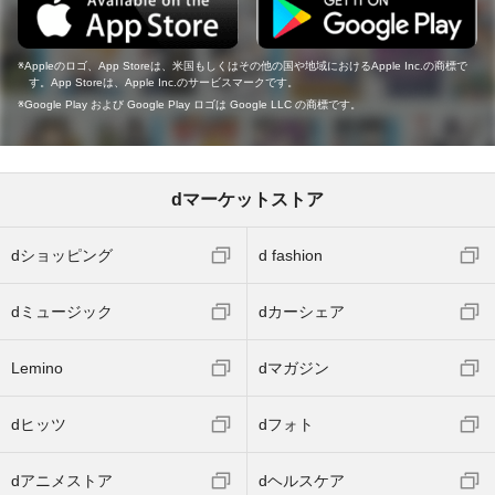
Appleのロゴ、App Storeは、米国もしくはその他の国や地域におけるApple Inc.の商標で
す。App Storeは、Apple Inc.のサービスマークです。
Google Play および Google Play ロゴは Google LLC の商標です。
dマーケットストア
dショッピング
d fashion
dミュージック
dカーシェア
Lemino
dマガジン
dヒッツ
dフォト
dアニメストア
dヘルスケア