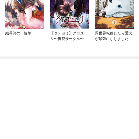
結界師の一輪華
【タテヨミ】クロユ
異世界転移したら愛犬
リ〜復讐サークル〜
が最強になりました ～
シルバーフェンリルと
俺が異世界暮らしを始
めたら～ THE COMIC