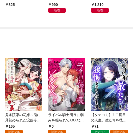
990
1,210
825
新着
新着
鬼条院家の花嫁～鬼に
ライバル騎士団長に弱
【タテヨミ】1.二度目
見初められた没落令嬢
みを握られてXXXな勝
の人生、敵たちを後悔
～１
負をすることになりま
させてみせます
165
0
71
した第1話
試読フル
試読フル
タテヨミ
試読フル