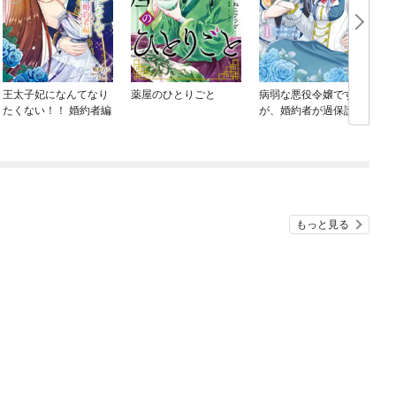
王太子妃になんてなり
薬屋のひとりごと
病弱な悪役令嬢です
たくない！！ 婚約者編
が、婚約者が過保護す
ぎて逃げ出したい(私た
ち犬猿の仲でしたよ
ね！？)
もっと見る