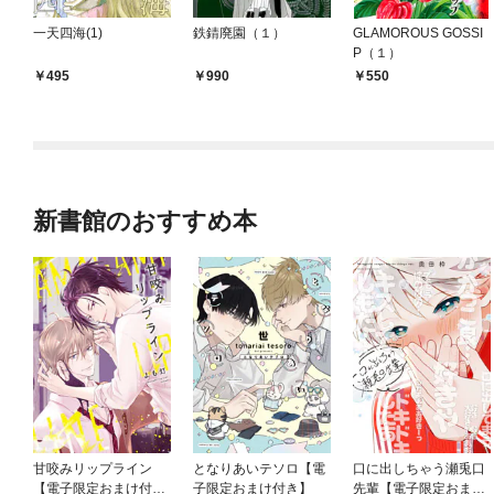
一天四海(1)
鉄錆廃園（１）
GLAMOROUS GOSSI
P（１）
495
990
550
新書館のおすすめ本
甘咬みリップライン
となりあいテソロ【電
口に出しちゃう瀬兎口
【電子限定おまけ付
子限定おまけ付き】
先輩【電子限定おまけ