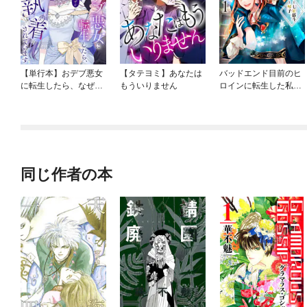
【単行本】おデブ悪女
【タテヨミ】あなたは
バッドエンド目前のヒ
に転生したら、なぜか
もういりません
ロインに転生した私、
ラスボス王子様に執着
今世では恋愛するつも
されています
りがチートな兄が離し
てくれません！？@C
OMIC
同じ作者の本