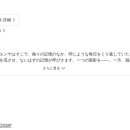
ト詳細
%
エンヤはそこで、偽りの記憶のなか、同じような毎日をくり返していた
を流させ、ないはずの記憶が呼びさます。一つの面影を――。一方、脱
スを乗っ取ろうとするが……。復活！！90年代最高のサイバーパンク
OSSIP