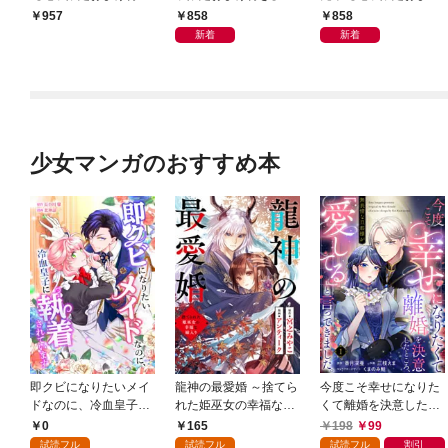
き】
付き】
858
858
957
新着
新着
少女マンガのおすすめ本
即クビになりたいメイ
龍神の最愛婚 ～捨てら
今度こそ幸せになりた
ドなのに、冷血皇子に
れた姫巫女の幸福な嫁
くて離婚を決意したと
執着されています第1
入り～: 1
ころ、無表情な旦那様
0
165
198
99
話
が「愛してる」と言っ
試読フル
試読フル
試読フル
割引