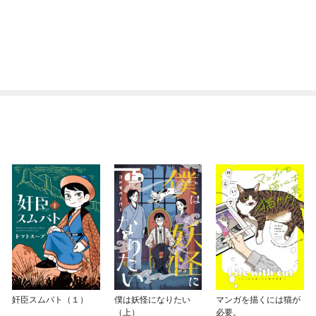
奸臣スムバト（１）
僕は妖怪になりたい
マンガを描くには猫が
（上）
必要。