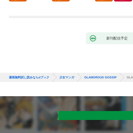
てきました。1
新刊配信予定
漫画無料試し読みならdブック
少女マンガ
GLAMOROUS GOSSIP
GL