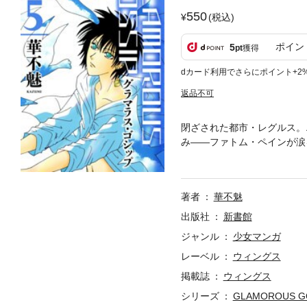
550
(税込)
ポイン
5
pt
獲得
dカード利用でさらにポイント+2
返品不可
閉ざされた都市・レグルス。
み――ファトム・ペインが涙
は、エンヤ救出のためレグル
の傑作、ついに再始動！！
著者
華不魅
出版社
新書館
ジャンル
少女マンガ
レーベル
ウィングス
掲載誌
ウィングス
シリーズ
GLAMOROUS G