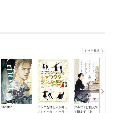
もっと見る
Ghosted
バレエを踊る人が知っ
アルファは飢えても主
ておくべき キャラク
を摘まず（上）