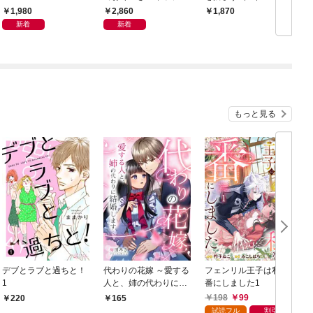
ターダンスの基本
1,980
2,860
1,870
新着
新着
もっと見る
デブとラブと過ちと！
代わりの花嫁 ～愛する
フェンリル王子は私を
1
人と、姉の代わりに結
番にしました1
婚します～ 1
198
99
220
165
試読フル
割引