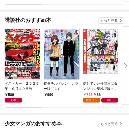
（１）
講談社のおすすめ本
もっと見る
ベストカー ２０２６
徒然チルドレン カラ
信じていた仲間達にダ
魔女
年 ９月１０日号
ー版（１）
ンジョン奥地で殺され
かけたがギフト『無限
589
792
88
7
990
ガチャ』でレベル９９
新着
試読フル
割引
試
９９の仲間達を手に入
れて元パーティーメン
バーと世界に復讐＆
『ざまぁ！』します！
少女マンガのおすすめ本
もっと見る
（１）