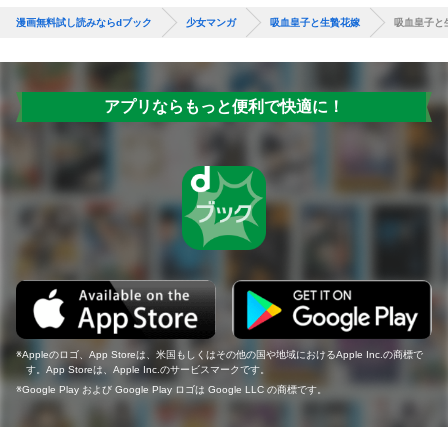
漫画無料試し読みならdブック
少女マンガ
吸血皇子と生贄花嫁
吸血皇子と
アプリならもっと便利で快適に！
Appleのロゴ、App Storeは、米国もしくはその他の国や地域におけるApple Inc.の商標で
す。App Storeは、Apple Inc.のサービスマークです。
Google Play および Google Play ロゴは Google LLC の商標です。