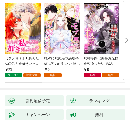
【タテヨミ】1.あんた
絶対に死ぬモブ悪役令
死神令嬢は黒幕お兄様
レベ
私のことを好きだった
嬢は初恋がしたい 第1
を救済したい 第1話
なり
の？
話
71
0
0
0
タテヨミ
試読フル
無料
新着
無料
新刊配信予定
ランキング
キャンペーン
無料