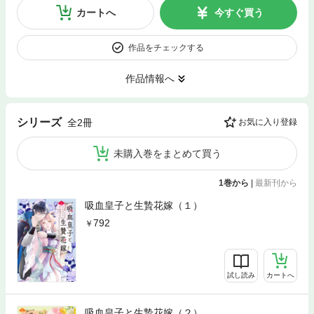
カートへ
今すぐ買う
作品をチェックする
作品情報へ
シリーズ
全2冊
お気に入り登録
未購入巻をまとめて買う
1巻から
|
最新刊から
吸血皇子と生贄花嫁（１）
792
試し読み
カートへ
吸血皇子と生贄花嫁（２）