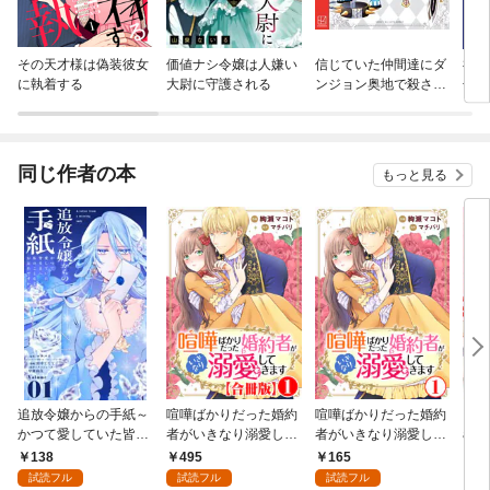
その天才様は偽装彼女
価値ナシ令嬢は人嫌い
信じていた仲間達にダ
神仙
に執着する
大尉に守護される
ンジョン奥地で殺され
冊版
かけたがギフト『無限
ガチャ』でレベル９９
９９の仲間達を手に入
れて元パーティーメン
同じ作者の本
もっと見る
バーと世界に復讐＆
『ざまぁ！』します！
追放令嬢からの手紙～
喧嘩ばかりだった婚約
喧嘩ばかりだった婚約
ラブ
かつて愛していた皆さ
者がいきなり溺愛して
者がいきなり溺愛して
arf
まへ 私のことなどお忘
きます【合冊版】1
きます1
138
495
165
5
れですか？～【単話】
試読フル
試読フル
試読フル