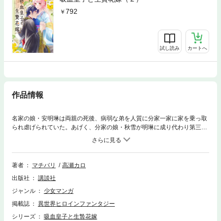
792
試し読み
カートへ
作品情報
名家の娘・安明琳は両親の死後、病弱な弟を人質に分家一家に家を乗っ取
られ虐げられていた。あげく、分家の娘・秋雪が明琳に成り代わり第三皇
子・六天牙と婚約することに。けれど、天牙の正体は忌み嫌われている吸
血鬼で…!?悲運な少女を待ち受けるのは訳あり拗らせ吸血鬼からの寵愛!?
契約結婚から始まる宮廷ラブファンタジー！
著者
マチバリ
高瀬カロ
出版社
講談社
ジャンル
少女マンガ
掲載誌
異世界ヒロインファンタジー
シリーズ
吸血皇子と生贄花嫁