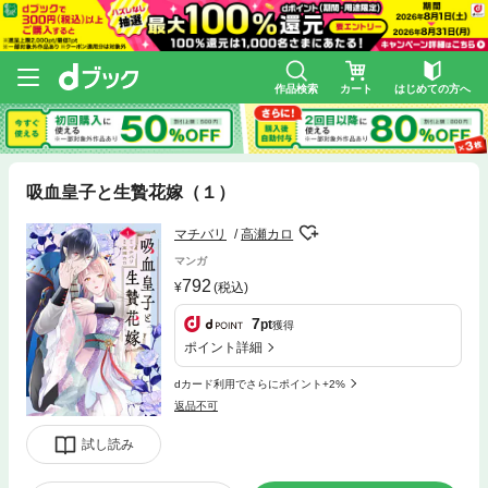
作品検索
カート
はじめての方へ
吸血皇子と生贄花嫁（１）
マチバリ
高瀬カロ
マンガ
792
(税込)
7
pt
獲得
ポイント詳細
dカード利用でさらにポイント+2%
返品不可
試し読み