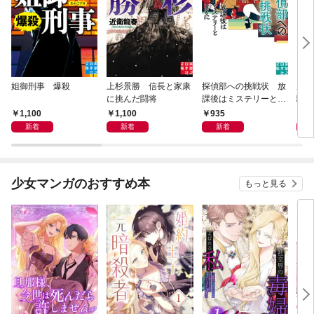
姐御刑事 爆殺
上杉景勝 信長と家康
探偵部への挑戦状 放
虎と
に挑んだ闘将
課後はミステリーとと
騒動
もに 新装版
1,100
1,100
935
1,
新着
新着
新着
少女マンガのおすすめ本
もっと見る