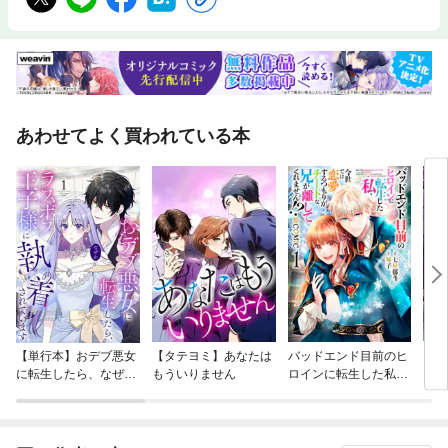
あわせてよく買われている本
【単行本】おデブ悪女
【タテヨミ】あなたは
バッドエンド目前のヒ
【タ
に転生したら、なぜか
もういりません
ロインに転生した私、
リ〜
ラスボス王子様に執着
今世では恋愛するつも
されています
りがチートな兄が離し
てくれません！？@C
OMIC