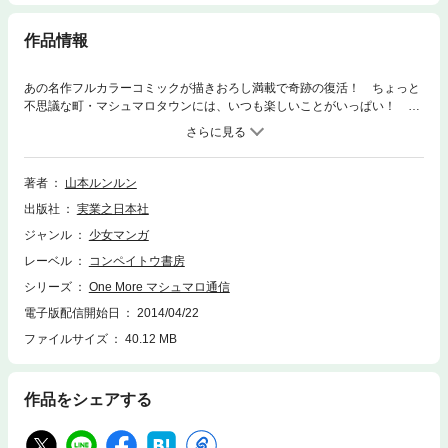
作品情報
あの名作フルカラーコミックが描きおろし満載で奇跡の復活！ ちょっと
不思議な町・マシュマロタウンには、いつも楽しいことがいっぱい！ マ
シュマロ学院新聞部の仲間たちと、生きているぬいぐるみのクラウドがひ
きおこす、メルヘンでハッピーな事件の数々をおとどけします！
著者
山本ルンルン
出版社
実業之日本社
ジャンル
少女マンガ
レーベル
コンペイトウ書房
シリーズ
One More マシュマロ通信
電子版配信開始日
2014/04/22
ファイルサイズ
40.12 MB
作品をシェアする