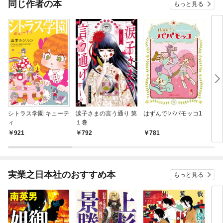
同じ作者の本
もっと見る
シトラス学園 キューテ
涙子さまの言う通り 第
はずんで!パパモッコ1
ヒカ
ィ
１巻
ごの
921
792
781
6
実業之日本社のおすすめ本
もっと見る