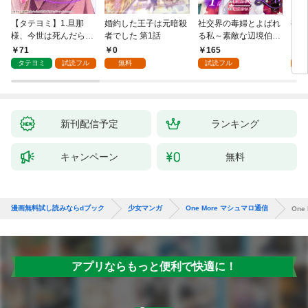
【タテヨミ】1.旦那
婚約した王子は元暗殺
社交界の毒婦とよばれ
視線
様、今世は死んだら許
者でした 第1話
る私～素敵な辺境伯令
る 1
しません
息に腕を折られたの
71
0
165
1
で、責任とってもらい
タテヨミ
試読フル
無料
試読フル
試
ます～［ばら売り］
第1話
新刊配信予定
ランキング
キャンペーン
無料
漫画無料試し読みならdブック
少女マンガ
One More マシュマロ通信
One
アプリならもっと便利で快適に！