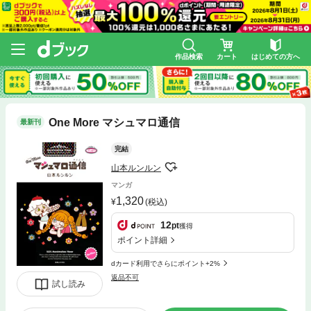
作品検索
カート
はじめての方へ
One More マシュマロ通信
最新刊
完結
山本ルンルン
マンガ
1,320
(税込)
12
pt
獲得
ポイント詳細
dカード利用でさらにポイント+2%
返品不可
試し読み