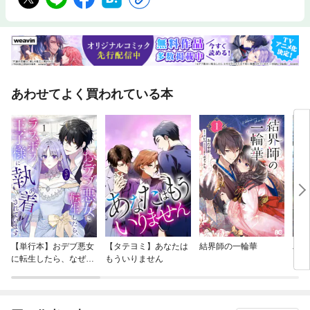
あわせてよく買われている本
【単行本】おデブ悪女
【タテヨミ】あなたは
結界師の一輪華
バッ
に転生したら、なぜか
もういりません
ロイ
ラスボス王子様に執着
今世
されています
りが
てく
OMI