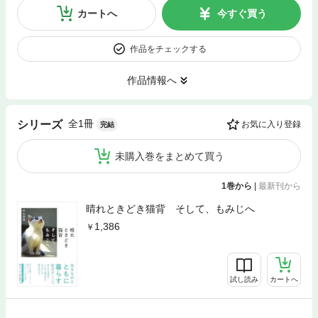
カートへ
今すぐ買う
作品をチェックする
作品情報へ
全1冊
シリーズ
お気に入り登録
完結
未購入巻をまとめて買う
1巻から
|
最新刊から
晴れときどき猫背 そして、もみじへ
1,386
試し読み
カートへ