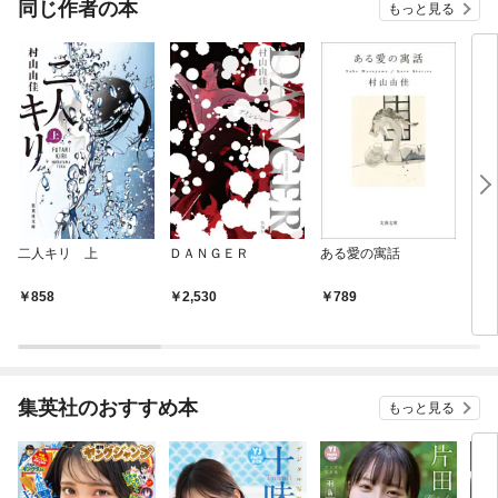
同じ作者の本
もっと見る
二人キリ 上
ＤＡＮＧＥＲ
ある愛の寓話
しっ
858
2,530
789
1,
集英社のおすすめ本
もっと見る