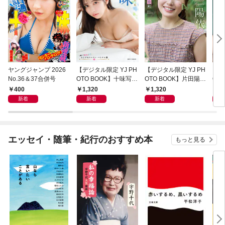
ヤングジャンプ 2026
【デジタル限定 YJ PH
【デジタル限定 YJ PH
【デ
No.36＆37合併号
OTO BOOK】十味写真
OTO BOOK】片田陽依
OT
集「続・『ぽみ』！？
写真集「羽色日和」
写真
400
1,320
1,320
1,
どこでもトレイン・ベ
リ」
新着
新着
新着
トナム篇」
エッセイ・随筆・紀行のおすすめ本
もっと見る