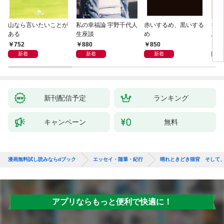
山なら言いたいことが
私の幸福論 宇野千代人
赤いするめ、黒いする
行き
ある
生座談
め
思案
752
880
850
8
新着
新着
新着
新刊配信予定
ランキング
キャンペーン
無料
漫画無料試し読みならdブック
エッセイ・随筆・紀行
晴れときどき猫背 そして
アプリならもっと便利で快適に！