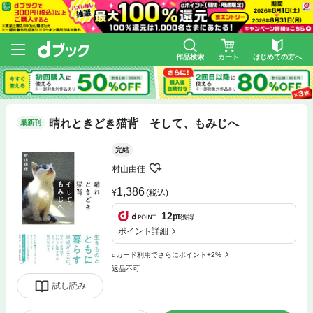
作品検索
カート
はじめての方へ
晴れときどき猫背 そして、もみじへ
最新刊
完結
村山由佳
1,386
(税込)
12
pt
獲得
ポイント詳細
dカード利用でさらにポイント+2%
返品不可
試し読み