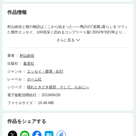
作品情報
村山由佳と猫の物語はここから始まった――鴨川の｢楽園｣暮らしをつづっ
た傑作エッセイ、100倍深く読めるコンプリート版! 2002年刊行時より全
編に書きおろしコメンタリーを加え、写真も一新。人気猫<もみじ>のルー
ツとなる猫たちの逸話や<もみじ>誕生秘話、著者自身による手書きコメン
トやカラー口絵もたっぷり収録。既刊をご存知の方も楽しめる、贅沢な増
補新装版です。
著者
村山由佳
出版社
集英社
ジャンル
エッセイ・随筆・紀行
レーベル
ホーム社
シリーズ
晴れときどき猫背 そして、もみじへ
電子版配信開始日
2019/06/28
ファイルサイズ
10.48 MB
作品をシェアする