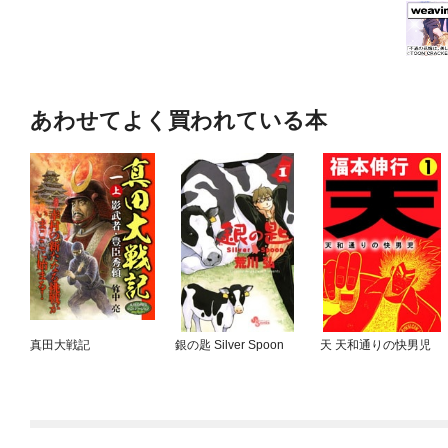
あわせてよく買われている本
真田大戦記
銀の匙 Silver Spoon
天 天和通りの快男児