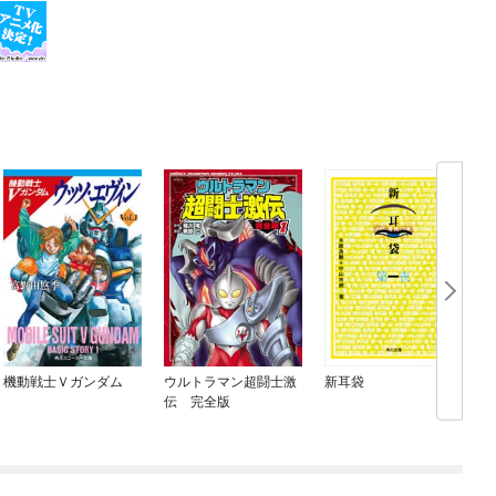
機動戦士Ｖガンダム
ウルトラマン超闘士激
新耳袋
伝 完全版