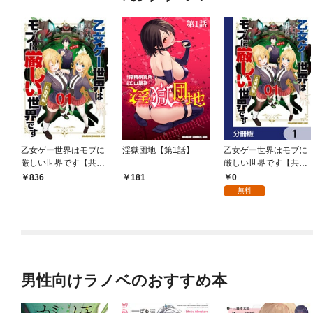
乙女ゲー世界はモブに
淫獄団地【第1話】
乙女ゲー世界はモブに
厳しい世界です【共和
厳しい世界です【共和
国編】 ０１
国編】【分冊版】 1
0
836
181
無料
男性向けラノベのおすすめ本