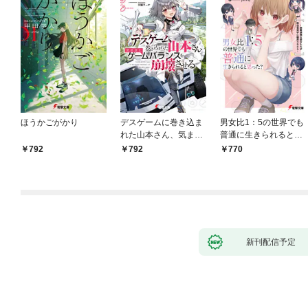
ほうかごがかり
デスゲームに巻き込ま
男女比1：5の世界でも
れた山本さん、気まま
普通に生きられると思
にゲームバランスを崩
った？ ～激重感情な
792
792
770
壊させる【電子特別
彼女たちが無自覚男子
版】
に翻弄されたら～
新刊配信予定