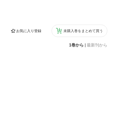
お気に入り登録
未購入巻をまとめて買う
1巻から
|
最新刊から