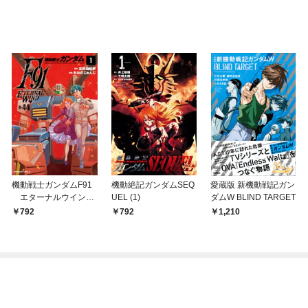
機動戦士ガンダムF91
機動絶記ガンダムSEQ
愛蔵版 新機動戦記ガン
エターナルウインド
UEL (1)
ダムW BLIND TARGET
(１)
792
792
1,210