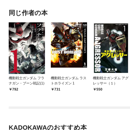
同じ作者の本
機動戦士ガンダム フラ
機動戦士ガンダム ラス
機動戦士ガンダム アグ
ナガン・ブーン戦記(1)
トホライズン 1
レッサー（１）
792
731
550
KADOKAWAのおすすめ本