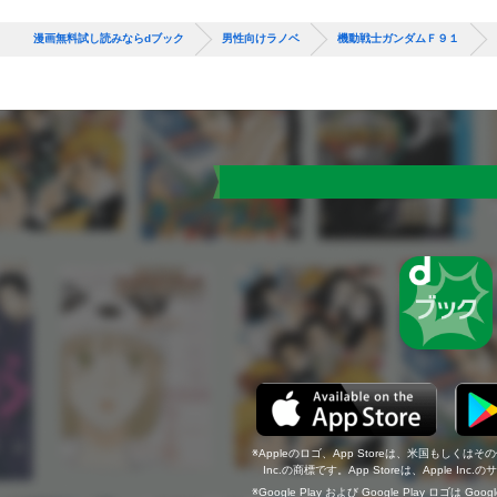
漫画無料試し読みならdブック
男性向けラノベ
機動戦士ガンダムＦ９１
Appleのロゴ、App Storeは、米国もしくはそ
Inc.の商標です。App Storeは、Apple In
Google Play および Google Play ロゴは Go