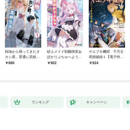
戦地から帰ってきたタ
砂上メイド戦艦喫茶あ
ヤエブキ機関 千万丈
カシ君。普通に高校生
ぽかりぷちゅへようこ
塔踏破録１【電子特別
活を送りたい【電子版
そ
版】
880
902
924
特典付】１
ランキング
キャンペーン