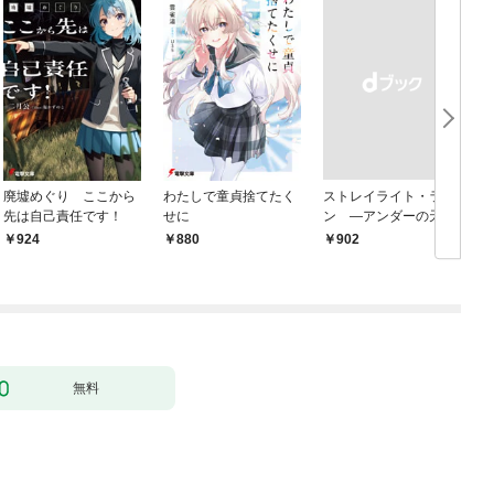
廃墟めぐり ここから
わたしで童貞捨てたく
ストレイライト・ラ
先は自己責任です！
せに
ン ―アンダーの天使
と死に損ないの反逆者
924
880
￥902
￥
―
無料