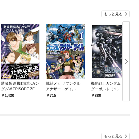
もっと見る
愛蔵版 新機動戦記ガン
戦闘メカ ザブングル
機動戦士ガンダム サン
ダムW EPISODE ZER
アナザー・ゲイル
ダーボルト（１）
O
（１）
定
1,430
715
880
もっと見る