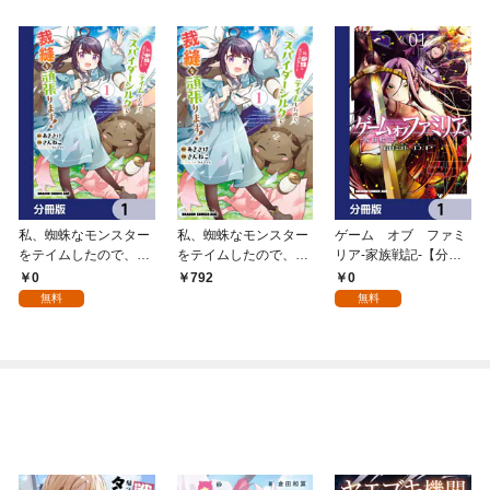
私、蜘蛛なモンスター
私、蜘蛛なモンスター
ゲーム オブ ファミ
をテイムしたので、ス
をテイムしたので、ス
リア-家族戦記-【分冊
パイダーシルクで裁縫
パイダーシルクで裁縫
版】 1
0
0
792
を頑張ります！【分冊
を頑張ります！ 1
無料
無料
版】 1