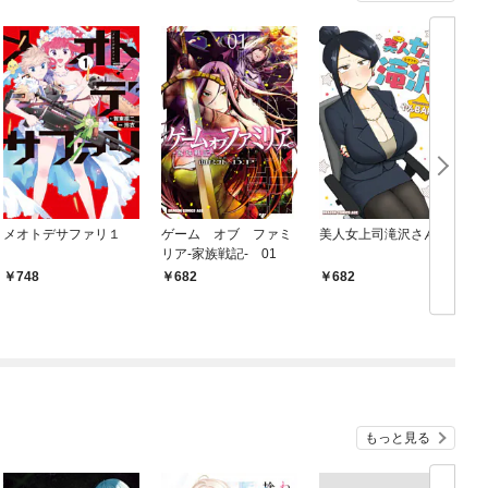
メオトデサファリ１
ゲーム オブ ファミ
美人女上司滝沢さん
リア-家族戦記- 01
748
682
682
もっと見る