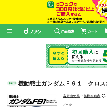
作品検索
カート
機動戦士ガンダムＦ９１ クロス
最新刊
富野由悠季
美樹本晴彦
ノベル