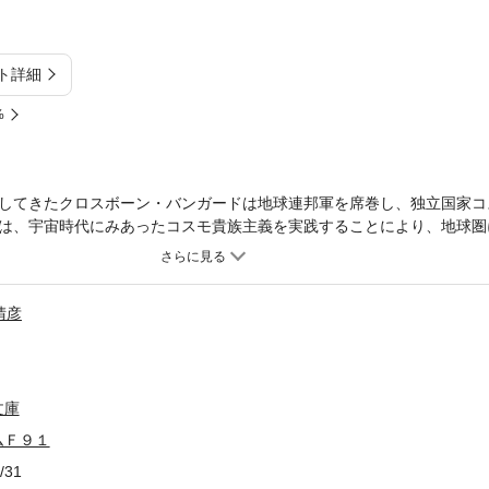
ト詳細
%
してきたクロスボーン・バンガードは地球連邦軍を席巻し、独立国家コ
は、宇宙時代にみあったコスモ貴族主義を実践することにより、地球圏
の中、ロナ家の血をひく少女セシリーと、新型モビルスーツの開発スタ
命に導かれていく……！
晴彦
文庫
ムＦ９１
/31