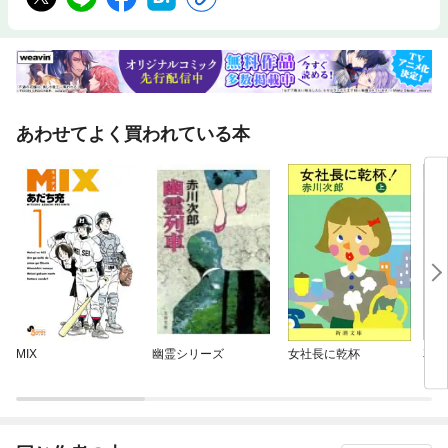
あわせてよく買われている本
MIX
幽霊シリーズ
女社長に乾杯
花嫁