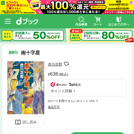
作品検索
カート
はじめての方へ
南十字星
最新刊
赤川次郎
638
(税込)
5
pt
獲得
ポイント詳細
dカード利用でさらにポイント+2%
返品不可
試し読み