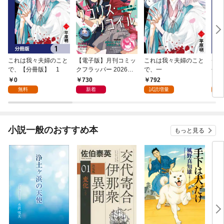
これは我々夫婦のこと
【電子版】月刊コミッ
これは我々夫婦のこと
チェ
で、【分冊版】 1
クフラッパー 2026年9
で、一
冊版
月号
0
730
792
0
無料
新着
試読増量
小説一般のおすすめ本
もっと見る