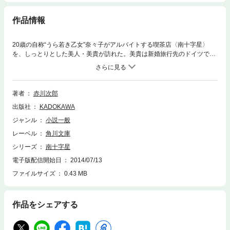
作品情報
20歳の自称“うら若き乙女”奈々子がアルバイトする喫茶店〈南十字星〉
を、しっとりとした美人・美貴が訪れた。美貴は新婚旅行先のドイツで夫
が蒸発し不幸のドン底。事件に関心を持った奈々子は、なぜか命を狙わ
れ、店は大爆破！ しかし運良く助かり、美貴、ドジ探偵の森田らと、ド
イツへ捜査の旅にでるが、最大の危機が迫る……。パワフル・アルバイタ
ー奈々子の海外初体験、ハラハラドキドキ、大活躍の青春ミステリー！
著者
赤川次郎
出版社
KADOKAWA
ジャンル
小説一般
レーベル
角川文庫
シリーズ
南十字星
電子版配信開始日
2014/07/13
ファイルサイズ
0.43 MB
作品をシェアする