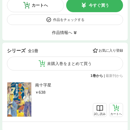
カートへ
今すぐ買う
作品をチェックする
作品情報へ
シリーズ
全1冊
お気に入り登録
未購入巻をまとめて買う
1巻から
|
最新刊から
南十字星
638
試し読み
カートへ