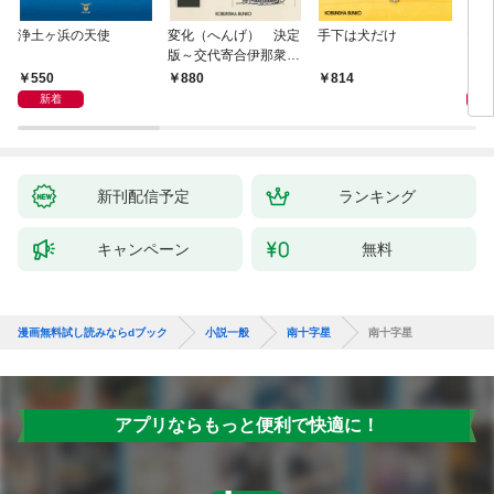
浄土ヶ浜の天使
変化（へんげ） 決定
手下は犬だけ
マリ
版～交代寄合伊那衆異
聞（1）～
550
1,
880
814
新着
新刊配信予定
ランキング
キャンペーン
無料
漫画無料試し読みならdブック
小説一般
南十字星
南十字星
アプリならもっと便利で快適に！