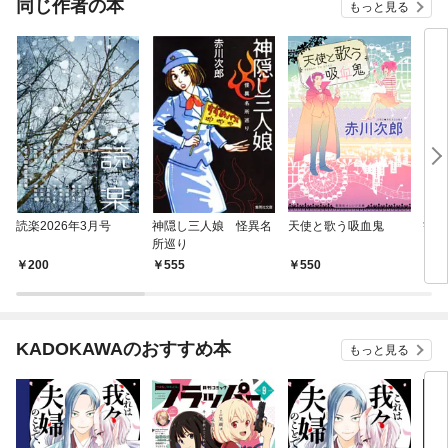
同じ作者の本
もっと見る
読楽2026年3月号
神隠し三人娘 怪異名
天使と歌う吸血鬼
観覧
所巡り
ート
200
555
550
8
KADOKAWAのおすすめ本
もっと見る