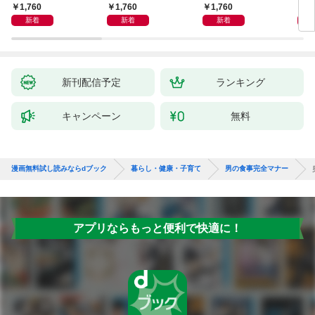
しも」もおいしい！
ず 少ない材料＆調味
ラと
1,760
1,760
1,760
1,
料で、あとはスイッチ
リー
新着
新着
新着
ポン！
昇と
新刊配信予定
ランキング
キャンペーン
無料
漫画無料試し読みならdブック
暮らし・健康・子育て
男の食事完全マナー
アプリならもっと便利で快適に！