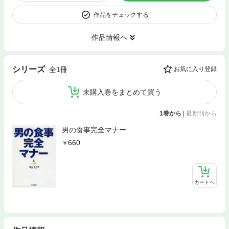
作品をチェックする
作品情報へ
シリーズ
全1冊
お気に入り登録
未購入巻をまとめて買う
1巻から
|
最新刊から
男の食事完全マナー
660
カートへ