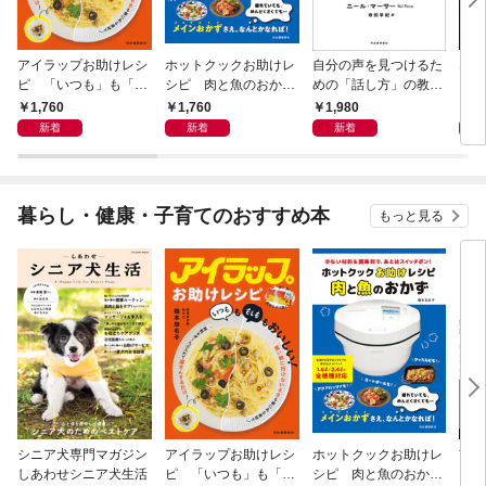
アイラップお助けレシ
ホットクックお助けレ
自分の声を見つけるた
なる
ピ 「いつも」も「も
シピ 肉と魚のおか
めの「話し方」の教
しも」もおいしい！
ず 少ない材料＆調味
室 Ｏｒａｃｙ（オラ
1,760
1,760
1,980
1,
料で、あとはスイッチ
シー）
新着
新着
新着
ポン！
暮らし・健康・子育てのおすすめ本
もっと見る
シニア犬専門マガジン
アイラップお助けレシ
ホットクックお助けレ
首
しあわせシニア犬生活
ピ 「いつも」も「も
シピ 肉と魚のおか
ヨガ