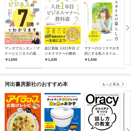
マンガでカンタン！マ
改訂新版 入社1年目 ビ
マナーのカリスマが大
感じ
ナーとビジネスの基本
ジネスマナーの教科書
切にする私スタイルの
る 
は7日間でわかりま
――イラストでまるわ
暮らし方
1,650
1,430
1,540
1,
す。
かり！
河出書房新社のおすすめ本
もっと見る