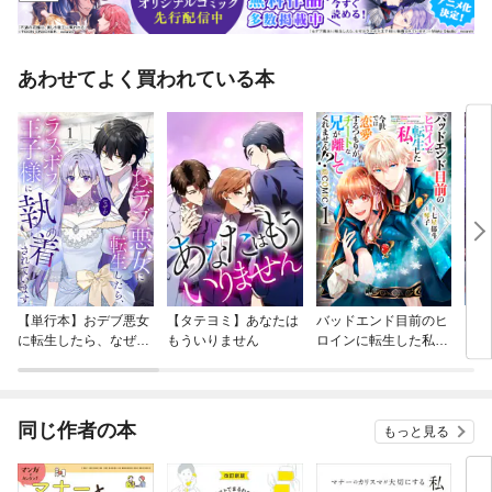
あわせてよく買われている本
【単行本】おデブ悪女
【タテヨミ】あなたは
バッドエンド目前のヒ
【タ
に転生したら、なぜか
もういりません
ロインに転生した私、
リ〜
ラスボス王子様に執着
今世では恋愛するつも
されています
りがチートな兄が離し
てくれません！？@C
OMIC
同じ作者の本
もっと見る