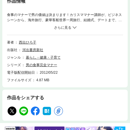
作品情報
食事のマナーで男の価値は決まります！カリスママナー講師が、ビジネス
シーンから、海外旅行、豪華客船世界一周旅行、結婚式、デートまで、世
界で通用するテーブルマナー、食事にまつわる作法を紹介。素敵な紳士と
して多くの人々から賞賛され、愛される存在になるための本物のテーブル
マナーを伝授します。
著者
西出ひろ子
出版社
河出書房新社
ジャンル
暮らし・健康・子育て
シリーズ
男の食事完全マナー
電子版配信開始日
2012/05/22
ファイルサイズ
4.87 MB
作品をシェアする