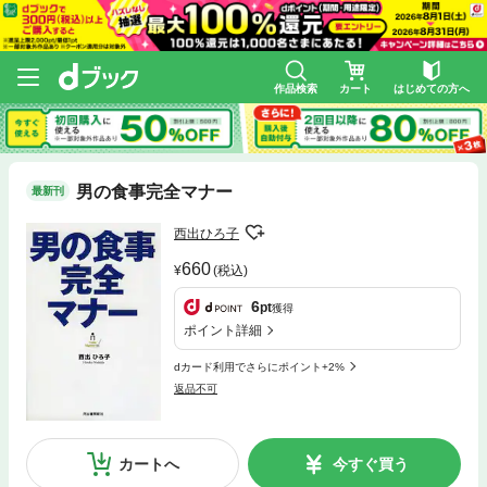
作品検索
カート
はじめての方へ
男の食事完全マナー
最新刊
西出ひろ子
660
(税込)
6
pt
獲得
ポイント詳細
dカード利用でさらにポイント+2%
返品不可
カートへ
今すぐ買う