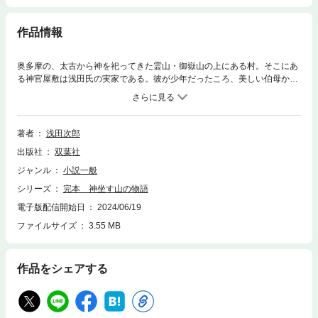
作品情報
奥多摩の、太古から神を祀ってきた霊山・御嶽山の上にある村。そこにあ
る神官屋敷は浅田氏の実家である。彼が少年だったころ、美しい伯母から
聞かされた怪談めいた夜語り。それは怖いけれど、美しくも哀しく、どれ
も引き込まれるものばかりだった。これら神主の家に伝わる話を元に脚色
して書かれた短編を編み直し、単行本未収録作品「神上りましし諸人の
話」（あとがきにかえて）と、書き下ろし作品「山揺らぐ」を加え、完本
著者
浅田次郎
とした永久保存の決定版！
出版社
双葉社
ジャンル
小説一般
シリーズ
完本 神坐す山の物語
電子版配信開始日
2024/06/19
ファイルサイズ
3.55 MB
作品をシェアする