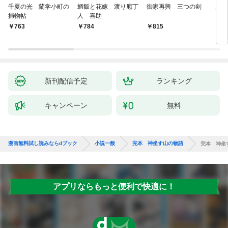
千夏の光 蘭学小町の
鯛飯と花嫁 渡り庖丁
御家再興 三つの剣
蟲祓
捕物帖
人 喜助
763
784
815
7
新刊配信予定
ランキング
キャンペーン
無料
漫画無料試し読みならdブック
小説一般
完本 神坐す山の物語
完本 神坐
アプリならもっと便利で快適に！