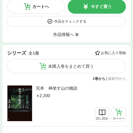
カートへ
今すぐ買う
作品をチェックする
作品情報へ
シリーズ
全1冊
お気に入り登録
未購入巻をまとめて買う
1巻から
|
最新刊から
完本 神坐す山の物語
2,200
試し読み
カートへ