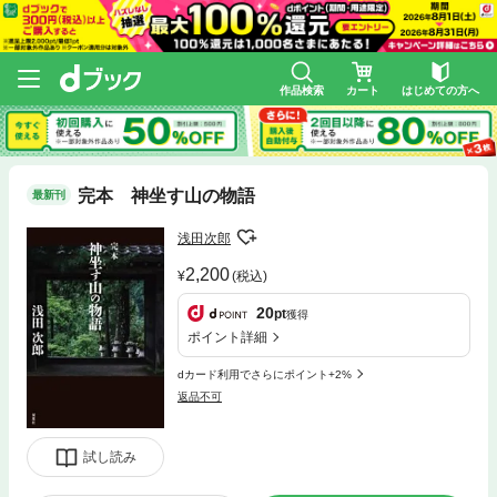
作品検索
カート
はじめての方へ
完本 神坐す山の物語
最新刊
浅田次郎
2,200
(税込)
20
pt
獲得
ポイント詳細
dカード利用でさらにポイント+2%
返品不可
試し読み