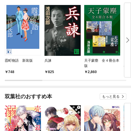
意思
解除
た人
霞町物語 新装版
兵諫
天子蒙塵 全４冊合本
アジ
版
べ方
748
825
2,860
1,
双葉社のおすすめ本
もっと見る