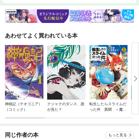
あわせてよく買われている本
神統記（テオゴニア）
クジャクのダンス、誰
転生したらスライムだ
追放
（コミック）
が見た？
った件 異聞 ～魔国
魔術
暮らしのトリニティ～
ンド
る。
じゃ
のに
同じ作者の本
もっと見る
を付