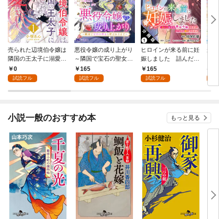
売られた辺境伯令嬢は
悪役令嬢の成り上がり
ヒロインが来る前に妊
かた
隣国の王太子に溺愛さ
～隣国で宝石の聖女と
娠しました 詰んだは
る理
れる 1
呼ばれるまで～（コミ
ずの悪役令嬢ですが、
0
165
165
9
ック） 分冊版 1
どうやら違うようです
試読フル
試読フル
試読フル
試
（コミック） 分冊版 1
小説一般のおすすめ本
もっと見る