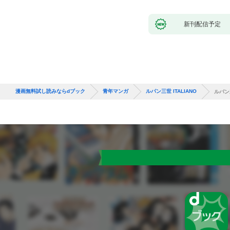
新刊配信予定
漫画無料試し読みならdブック
青年マンガ
ルパン三世 ITALIANO
ルパン三