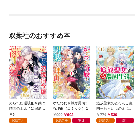
双葉社のおすすめ本
売られた辺境伯令嬢は
かたわれ令嬢が男装す
追放聖女のどろんこ農
隣国の王太子に溺愛さ
る理由（コミック） 1
園生活～いつのまにか
れる 1
隣国を救ってしまいま
0
990
693
770
539
した～（コミック） 1
試読フル
試読フル
割引
試読フル
割引