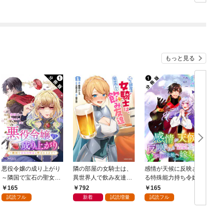
もっと見る
悪役令嬢の成り上がり
隣の部屋の女騎士は、
感情が天候に反映され
～隣国で宝石の聖女と
異世界人で飲み友達
る特殊能力持ち令嬢は
呼ばれるまで～（コミ
（コミック） 1
婚約解消されたので不
165
792
165
ック） 分冊版 1
毛の大地へ嫁ぎたい
ク
試読フル
新着
試読増量
試読フル
（コミック） 分冊版 1