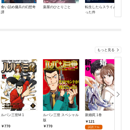
食い詰め傭兵の幻想奇
薬屋のひとりごと
転生したらスライムだ
譚
った件
もっと見る
ルパン三世M 1
ルパン三世 スペシャル
新婚罠 1巻
十
版
121
770
770
試読フル