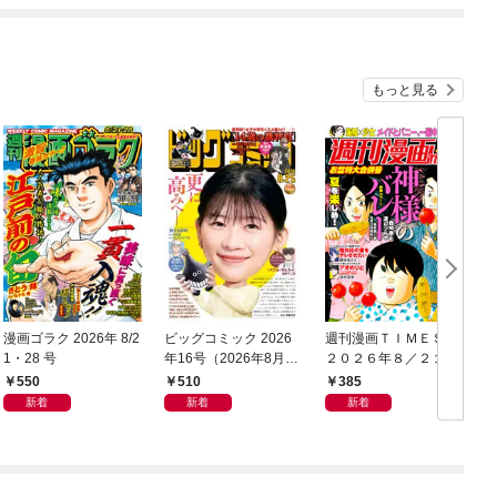
もっと見る
漫画ゴラク 2026年 8/2
ビッグコミック 2026
週刊漫画ＴＩＭＥＳ
1・28 号
年16号（2026年8月7
２０２６年８／２１・
日発売）
２８合併号
550
510
385
新着
新着
新着