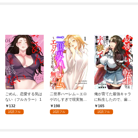
ごめん、恋愛する気は
二世界ハーレム～エロ
俺が育てた最強キャラ
ない（フルカラー） 1
ゲのしすぎで現実無双
に転生したので、歯向
～１
かうヤツはすべてぶん
132
198
165
殴って生きる事にしま
試読フル
試読フル
試読フル
した。１