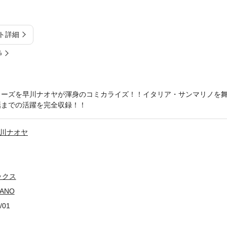
ト詳細
%
リーズを早川ナオヤが渾身のコミカライズ！！イタリア・サンマリノを
話までの活躍を完全収録！！
川ナオヤ
ックス
ANO
/01