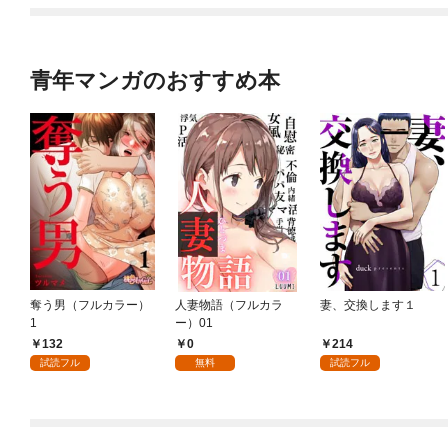
青年マンガのおすすめ本
奪う男（フルカラー）
人妻物語（フルカラ
妻、交換します１
1
ー）01
132
0
214
試読フル
無料
試読フル