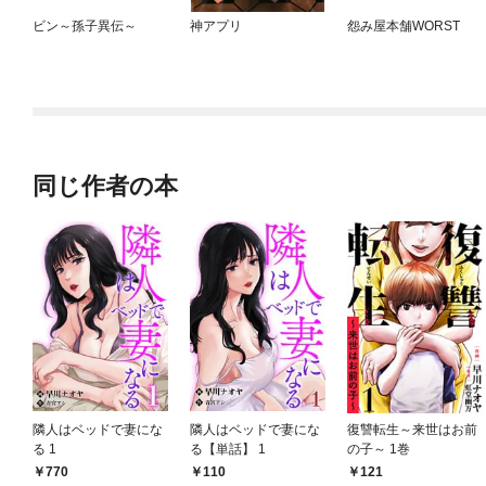
ビン～孫子異伝～
神アプリ
怨み屋本舗WORST
同じ作者の本
隣人はベッドで妻にな
隣人はベッドで妻にな
復讐転生～来世はお前
る 1
る【単話】 1
の子～ 1巻
770
110
121