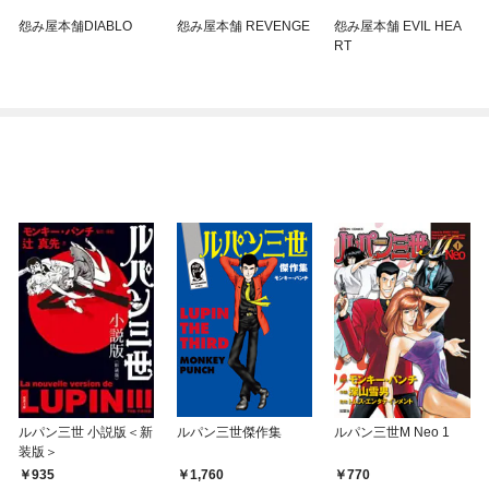
怨み屋本舗DIABLO
怨み屋本舗 REVENGE
怨み屋本舗 EVIL HEA
RT
ルパン三世 小説版＜新
ルパン三世傑作集
ルパン三世M Neo 1
装版＞
935
1,760
770