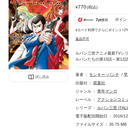
770
(税込)
ポイン
7
pt
獲得
dカード利用でさらにポイント+2
返品不可
ルパン三世アニメ最新TVシ
ルパンたちの第10話～第12
著者
モンキー･パンチ
早
試し読み
出版社
双葉社
ジャンル
青年マンガ
レーベル
アクションコミ
シリーズ
ルパン三世 ITALI
電子版配信開始日
2016/12
ファイルサイズ
35.75 MB