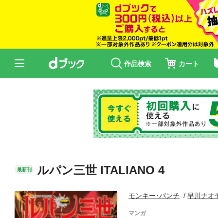
作品検索
カート
ルパン三世 ITALIANO 4
最新刊
モンキー･パンチ
早川ナオ
マンガ