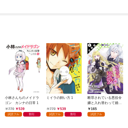
小林さんちのメイドラ
ミイラの飼い方 1
断罪されている悪役令
ゴン カンナの日常 1
嬢と入れ替わって婚約
者たちをぶっ飛ばした
770
539
770
539
165
ら、溺愛が待っていま
試読フル
割引
試読フル
割引
試読フル
した（コミック） 分冊
版 1