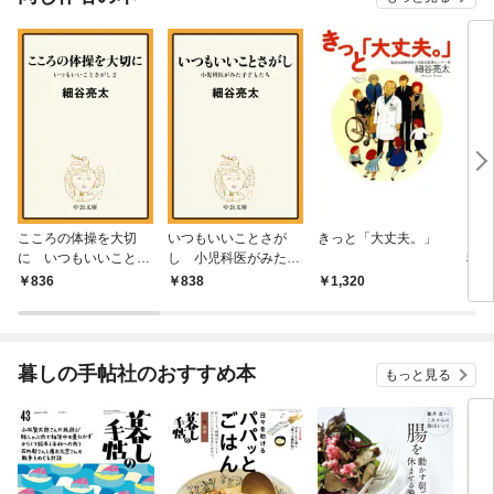
こころの体操を大切
いつもいいことさが
きっと「大丈夫。」
「い
に いつもいいことさ
し 小児科医がみた子
科医
がし２
どもたち
る「
836
838
1,320
1,
暮しの手帖社のおすすめ本
もっと見る