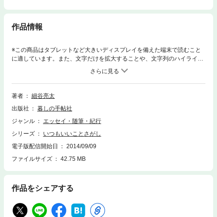
作品情報
※この商品はタブレットなど大きいディスプレイを備えた端末で読むこと
に適しています。また、文字だけを拡大することや、文字列のハイライ
ト、検索、辞書の参照、引用などの機能が使用できません。細谷先生は、
聖路加国際病院の小児科医として約四十年、病気や障害をかかえる子ども
たちのいのちと向き合い、成長を見つめ続けています。『暮しの手帖』で
1997年から掲載している随筆は、読む人すべての心にしみこんでいく、温
著者
細谷亮太
かさがあります。たとえ、あなたが自信をなくしかけたときでも、前向き
出版社
暮しの手帖社
に生きる力をよびおこしてくれるでしょう。
ジャンル
エッセイ・随筆・紀行
シリーズ
いつもいいことさがし
電子版配信開始日
2014/09/09
ファイルサイズ
42.75 MB
作品をシェアする