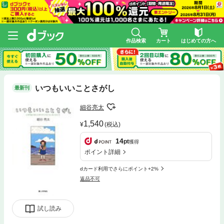
作品検索
カート
はじめての方へ
いつもいいことさがし
最新刊
細谷亮太
1,540
(税込)
14
pt
獲得
ポイント詳細
dカード利用でさらにポイント+2%
返品不可
試し読み