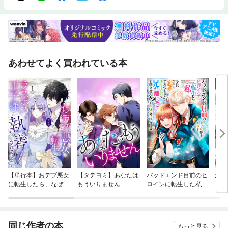
あわせてよく買われている本
【単行本】おデブ悪女
【タテヨミ】あなたは
バッドエンド目前のヒ
結界
に転生したら、なぜか
もういりません
ロインに転生した私、
ラスボス王子様に執着
今世では恋愛するつも
されています
りがチートな兄が離し
てくれません！？@C
OMIC
同じ作者の本
もっと見る