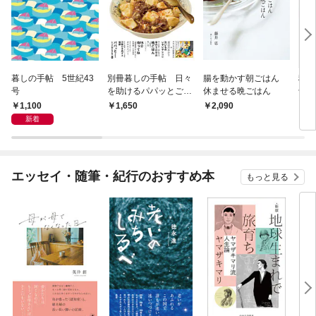
暮しの手帖 5世紀43
別冊暮しの手帖 日々
腸を動かす朝ごはん
稲田
号
を助けるパパッとごは
休ませる晩ごはん
十二
ん
一汁
1,100
1,650
2,090
1,
新着
エッセイ・随筆・紀行のおすすめ本
もっと見る