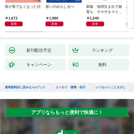
母が母でなくなった日
老いのみちしるべ
新版 地球生まれで旅
談話
育ち ヤマザキマリ流
人生論
1,672
1,980
1,540
1,
新着
新着
新着
新刊配信予定
ランキング
キャンペーン
無料
漫画無料試し読みならdブック
エッセイ・随筆・紀行
いつもいいことさがし
アプリならもっと便利で快適に！