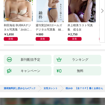
和田海佑 BUBKAデジ
週刊実話WJガールズ
井上晴美ラスト写真
井上
タル写真集「みゆに夢
デジタル写真集 紬柊
集 或る女
集 
中。」
「あなたに触れたい」
ｅ 
1,650
880
2,750
1,
featuring 三島ゆう
ｉｒ
新着
新着
新着
新刊配信予定
ランキング
キャンペーン
無料
漫画無料試し読みならdブック
女性タレント
桜みゆ 【全７０Ｐ】働くお姉さん