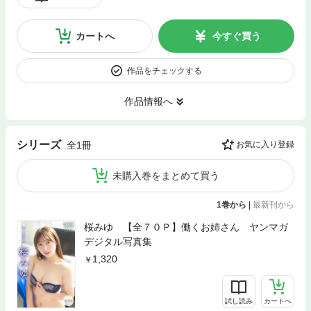
カートへ
今すぐ買う
作品をチェックする
作品情報へ
シリーズ
全1冊
お気に入り登録
未購入巻をまとめて買う
1巻から
|
最新刊から
桜みゆ 【全７０Ｐ】働くお姉さん ヤンマガ
デジタル写真集
1,320
試し読み
カートへ