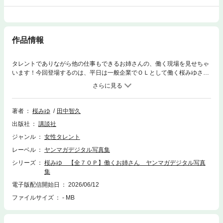
作品情報
タレントでありながら他の仕事もできるお姉さんの、働く現場を見せちゃ
います！今回登場するのは、平日は一般企業でＯＬとして働く桜みゆさ
ん！シゴデキそうなスーツに身を包んでいますが、脱ぐと凄いんで
す・・・こんな優しそうなＯＬさんがいたら、癒やしとして職場環境アッ
プ間違いなし！※本作品はヤンマガWebで公開された同タイトルグラビア
（無料版＋有料版）のデジタル写真集です。※『働くお姉さん 桜みゆ1』
著者
桜みゆ
田中智久
『働くお姉さん 桜みゆ2』の内容を収録しております。
出版社
講談社
ジャンル
女性タレント
レーベル
ヤンマガデジタル写真集
シリーズ
桜みゆ 【全７０Ｐ】働くお姉さん ヤンマガデジタル写真
集
電子版配信開始日
2026/06/12
ファイルサイズ
- MB