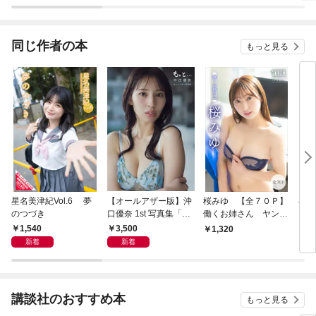
ラスボス王子様に執着
今世では恋愛するつも
されています
りがチートな兄が離し
てくれません！？@C
OMIC
同じ作者の本
もっと見る
星名美津紀Vol.6 夢
【オールアザー版】沖
桜みゆ 【全７０Ｐ】
早川
のつづき
口優奈 1st 写真集「も
働くお姉さん ヤンマ
Ｐ】
っと…」
ガデジタル写真集
末の
1,540
3,500
1,320
1,
ガデ
新着
新着
講談社のおすすめ本
もっと見る