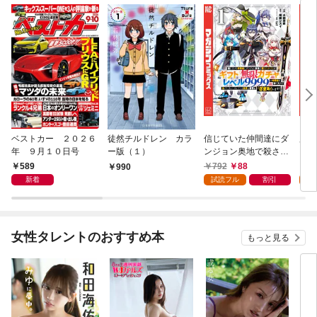
ベストカー ２０２６
徒然チルドレン カラ
信じていた仲間達にダ
魔女
年 ９月１０日号
ー版（１）
ンジョン奥地で殺され
かけたがギフト『無限
589
792
88
7
990
ガチャ』でレベル９９
新着
試読フル
割引
試
９９の仲間達を手に入
れて元パーティーメン
バーと世界に復讐＆
『ざまぁ！』します！
女性タレントのおすすめ本
もっと見る
（１）