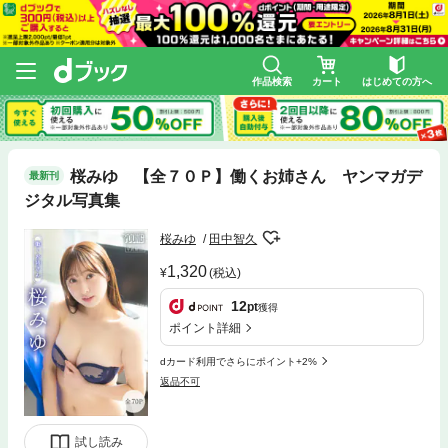
作品検索
カート
はじめての方へ
桜みゆ 【全７０Ｐ】働くお姉さん ヤンマガデ
最新刊
ジタル写真集
桜みゆ
田中智久
1,320
(税込)
12
pt
獲得
ポイント詳細
dカード利用でさらにポイント+2%
返品不可
試し読み