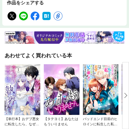
作品をシェアする
あわせてよく買われている本
【単行本】おデブ悪女
【タテヨミ】あなたは
バッドエンド目前のヒ
【タ
に転生したら、なぜか
もういりません
ロインに転生した私、
リ〜