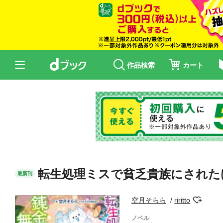
作品検索
カート
転生処理ミスで貧乏貴族にされた
最新刊
空月そらら
riritto
ノベル