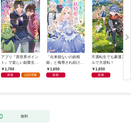
アプリ『異世界ポイン
「出来損ないの妖精
不遇転生でも豪運スキ
ト』で楽しい副業生
姫」と侮辱され続けた
ルで大逆転！
活 〜貯めたポイント
私
1,760
1,650
1,650
は現実でお金や様々な
新着
試読増量
新着
新着
特典に交換出来ます〜
無料