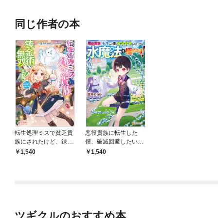
同じ作者の本
転生処理ミスで貧乏貴
悪役貴族に転生した
族にされたけど、錬金
僕、破滅回避したいの
術で無双します！
で水魔法を極めます！
1,540
1,540
ツギクルのおすすめ本