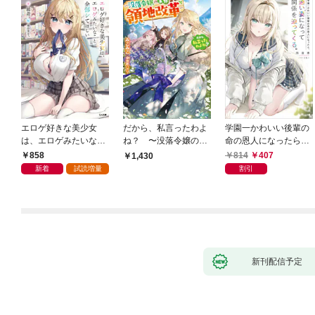
エロゲ好きな美少女
だから、私言ったわよ
学園一かわいい後輩の
は、エロゲみたいなこ
ね？ 〜没落令嬢の案
命の恩人になったら、
と全部シてほしい【電
外楽しい領地改革〜
通い妻になって関係を
858
814
407
1,430
子ＳＳ特典付き】
迫ってくる。
新着
試読増量
割引
新刊配信予定