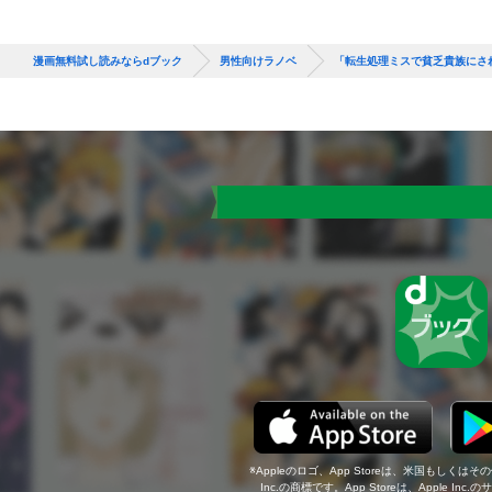
漫画無料試し読みならdブック
男性向けラノベ
「転生処理ミスで貧乏貴族にさ
Appleのロゴ、App Storeは、米国もしくはそ
Inc.の商標です。App Storeは、Apple In