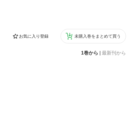
お気に入り登録
未購入巻をまとめて買う
1巻から
|
最新刊から