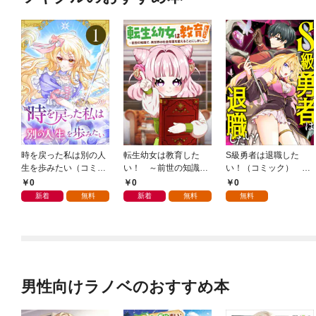
時を戻った私は別の人
転生幼女は教育した
S級勇者は退職した
生を歩みたい（コミッ
い！ ～前世の知識
い！（コミック） 第
ク） 第１話
で、異世界の社会常識
１話
0
0
0
を変えることにしまし
新着
無料
新着
無料
無料
た～（コミック） 第
１話
男性向けラノベのおすすめ本