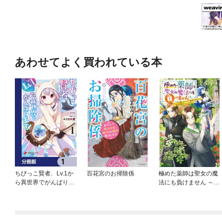
あわせてよく買われている本
ちびっこ賢者、Lv.1か
百花宮のお掃除係
極めた薬師は聖女の魔
ら異世界でがんばりま
法にも負けません ～コ
す！【分冊版】
スパ悪いとパーティ追
放されたけど、事実は
逆だったようです～