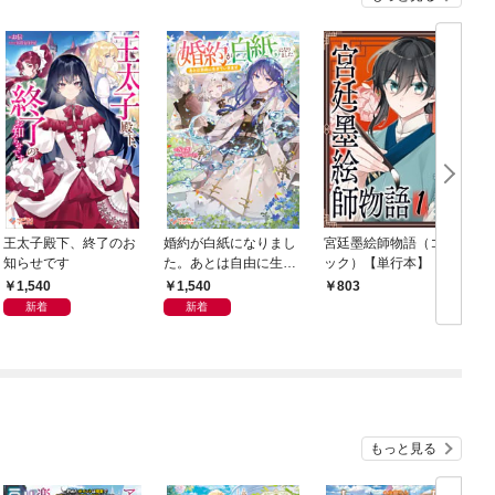
王太子殿下、終了のお
婚約が白紙になりまし
宮廷墨絵師物語（コミ
知らせです
た。あとは自由に生き
ック）【単行本】 第
ていきます
１巻
1,540
1,540
803
新着
新着
もっと見る