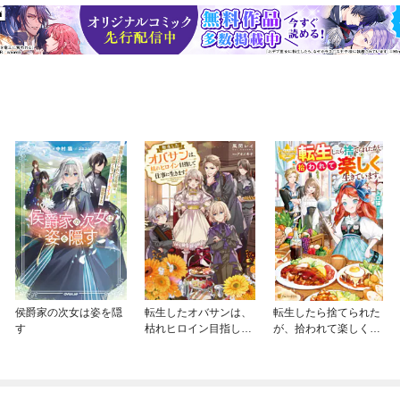
侯爵家の次女は姿を隠
転生したオバサンは、
転生したら捨てられた
す
枯れヒロイン目指して
が、拾われて楽しく生
仕事に生きます！
きています。