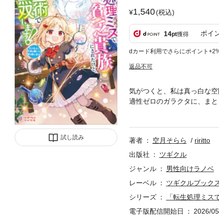
1,540
(税込)
ポイ
14
pt
獲得
dカード利用でさらにポイント+2
返品不可
気がつくと、私は真っ白な空間
適性ゼロのガラクタに、まと
は……没落寸前の貧乏貴族の
にはいかない。 「絶対に生
知識と“錬金術”で大逆転を
試し読み
著者
空月そらら
riritto
出版社
ツギクル
ジャンル
男性向けラノベ
レーベル
ツギクルブック
シリーズ
「転生処理ミス
電子版配信開始日
2026/05