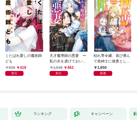
くたばれ愛しの魔術師
天才魔導師の悪妻 〜
枯れ専令嬢、喜び勇ん
ども
私の夫を虐げておいて
で老紳士に後妻として
戻ってこいとは呆れま
嫁いだら、待っていた
836
418
1,540
462
1,650
してよ？〜
のは二十歳の青年でし
割引
割引
新着
た。なんでだ〜！？1
ランキング
キャンペーン