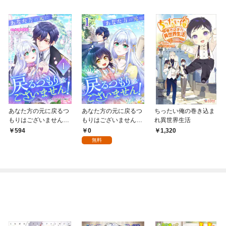
あなた方の元に戻るつ
あなた方の元に戻るつ
ちったい俺の巻き込ま
もりはございません！
もりはございません！
れ異世界生活
（コミック）【単行
（コミック） 第１話
0
594
1,320
本】 第１巻
無料