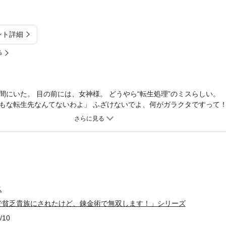
ント詳細
%
にいた。 目の前には、女神様。 どうやら“転生処理”のミスらしい。 
もな転生先なんてないわよ」 ふざけないでよ、何がガラクタですって！
娘！？ また貧乏生活なんて、前世と同じじゃない！ だけど、こんなと
き延びて、あの性悪女神を見返してやる！」 不遇な運命を押し付けられ
狙う、 ちびっこ令嬢の痛快成り上がりファンタジー！
ス
で貧乏貴族にされたけど、錬金術で無双します！」シリーズ
/10