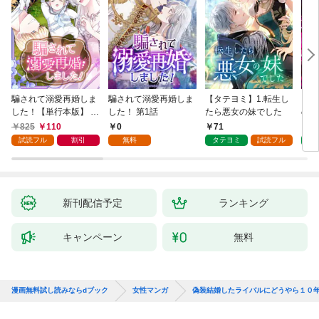
騙されて溺愛再婚しま
騙されて溺愛再婚しま
【タテヨミ】1.転生し
【タ
した！【単行本版】 1
した！ 第1話
たら悪女の妹でした
の私
巻
825
110
0
71
7
試読フル
割引
無料
タテヨミ
試読フル
タ
新刊配信予定
ランキング
キャンペーン
無料
漫画無料試し読みならdブック
女性マンガ
偽装結婚したライバルにどうやら１０