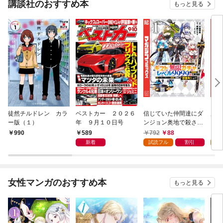
講談社のおすすめ本
もっと見る
徒然チルドレン カラ
ベストカー ２０２６
信じていた仲間達にダ
魔女
ー版（１）
年 ９月１０日号
ンジョン奥地で殺され
かけたがギフト『無限
589
792
88
7
990
ガチャ』でレベル９９
新着
試読フル
割引
試
９９の仲間達を手に入
れて元パーティーメン
バーと世界に復讐＆
『ざまぁ！』します！
女性マンガのおすすめ本
もっと見る
（１）