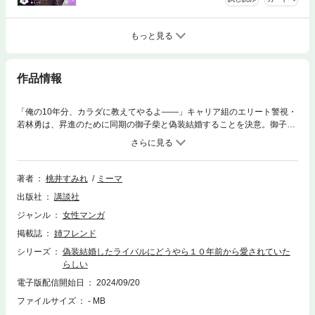
もっと見る
作品情報
「俺の10年分、カラダに教えてやるよ――」キャリア組のエリート警視・
若林勇は、昇進のために同期の御子柴と偽装結婚することを決意。御子柴
はただの同期でライバル。そう思っていたのに、御子柴は「若林がずっと
好きだった」と告白＆若林を押し倒し――！？ 10年分の愛は、トロけち
ゃうほど甘くて濃厚。不器用エリート女子×ちょっとツンデレな一途男子
の純愛エロきゅんラブ１巻。
著者
桃井すみれ
ミーマ
出版社
講談社
ジャンル
女性マンガ
掲載誌
姉フレンド
シリーズ
偽装結婚したライバルにどうやら１０年前から愛されていた
らしい
電子版配信開始日
2024/09/20
ファイルサイズ
- MB