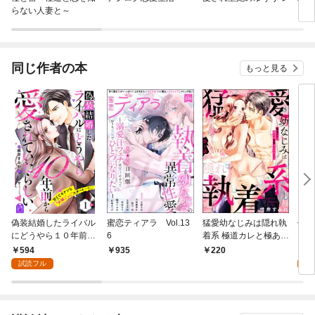
らない人妻と～
い【
同じ作者の本
もっと見る
偽装結婚したライバル
蜜恋ティアラ Vol.13
猛愛幼なじみは隠れ執
偽装
にどうやら１０年前か
6
着系 極道カレと極あま
にど
ら愛されていたらしい
同棲はじめました（分
ら愛
594
1
935
220
（１）
冊版） 【第1話】
い 
試読フル
試