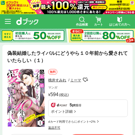
作品検索
カート
はじめての方へ
偽装結婚したライバルにどうやら１０年前から愛されて
いたらしい（１）
無料
桃井すみれ
ミーマ
マンガ
594
(税込)
5
pt
獲得
ポイント詳細
dカード利用でさらにポイント+2%
返品不可