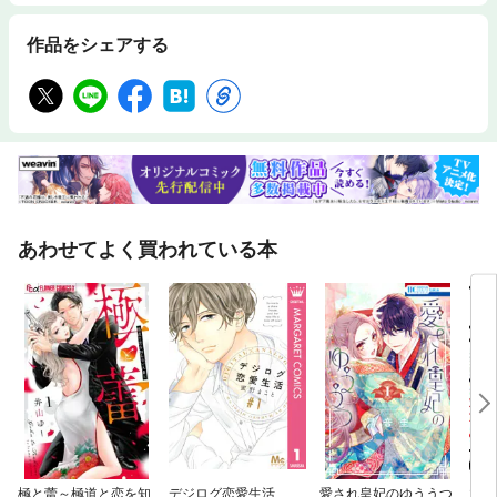
作品をシェアする
あわせてよく買われている本
極と蕾～極道と恋を知
デジログ恋愛生活
愛され皇妃のゆううつ
木更