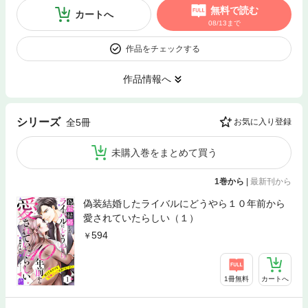
無料で読む
カートへ
08/13まで
作品をチェックする
作品情報へ
シリーズ
全5冊
お気に入り登録
未購入巻をまとめて買う
1巻から
|
最新刊から
偽装結婚したライバルにどうやら１０年前から
愛されていたらしい（１）
594
1冊無料
カートへ