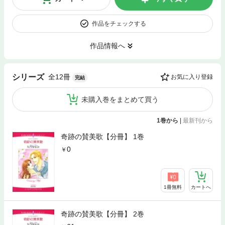
作品をチェックする
作品情報へ
全12冊
シリーズ
お気に入り登録
完結
未購入巻をまとめて買う
1巻から
|
最新刊から
奇跡の賛美歌【分冊】 1巻
0
1冊無料
カートへ
奇跡の賛美歌【分冊】 2巻