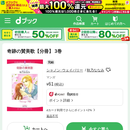
作品検索
カート
はじめての方へ
奇跡の賛美歌【分冊】 3巻
完結
シャノン･ウェイバリー
秋乃ななみ
マンガ
61
(税込)
0
pt
獲得
ポイント詳細
dカード利用でさらにポイント+2%
返品不可
カートへ
今すぐ買う