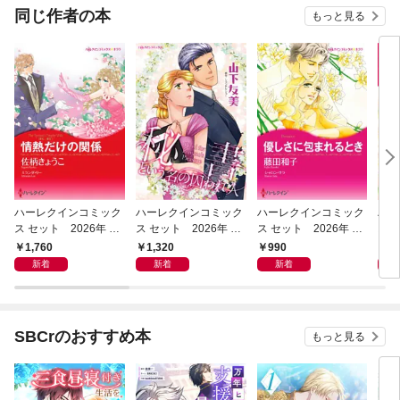
OMIC
同じ作者の本
もっと見る
ハーレクインコミック
ハーレクインコミック
ハーレクインコミック
ハー
ス セット 2026年 vo
ス セット 2026年 vo
ス セット 2026年 vo
ス 
l.1082
l.1019
l.951
l.10
1,760
1,320
990
1,
新着
新着
新着
SBCrのおすすめ本
もっと見る