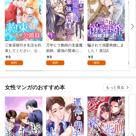
三食昼寝付き生活を約
万年ヒラ教師の支援魔
騙されて溺愛再婚しま
ヒト
束してください、公爵
術師、最強の賢者にな
した！ 第1話
様 1話
る～不人気の支援魔術
0
0
0
0
師は給料泥棒だと魔術
無料
無料
無料
大学をクビになった
が、出世した元教え子
たちのおかげで何も困
らない件～ 第1話
女性マンガのおすすめ本
もっと見る