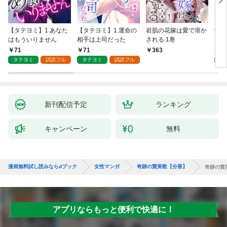
【タテヨミ】1.あなた
【タテヨミ】1.運命の
岩肌の花嫁は愛で溶か
愛し
はもういりません
相手は上司だった
される 1巻
い 
71
71
1
363
タテヨミ
試読フル
タテヨミ
試読フル
試
新刊配信予定
ランキング
キャンペーン
無料
漫画無料試し読みならdブック
女性マンガ
奇跡の賛美歌【分冊】
奇跡の賛
アプリならもっと便利で快適に！