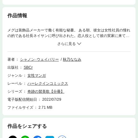
作品情報
メグは装飾品メーカーで働く有能な秘書。 ある朝、彼女は女性社員の憧れ
の的である社長ネイサンに呼び出された。恋人役として彼の実家に来て欲
しいと言うのだ！ お互い会社とは違う新たな一面を知り、徐々に魅かれあ
うようになる二人。 しかしメグには、会社ではひた隠しにしている秘密が
あって・・・!?
著者
シャノン･ウェイバリー
秋乃ななみ
出版社
SBCr
ジャンル
女性マンガ
レーベル
ハーレクインコミックス
シリーズ
奇跡の賛美歌【分冊】
電子版配信開始日
2022/07/29
ファイルサイズ
2.71 MB
作品をシェアする