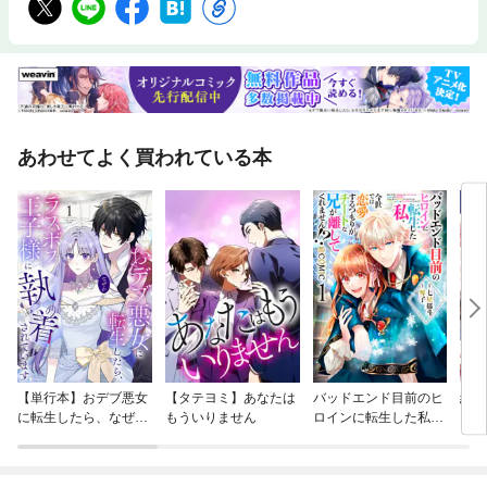
あわせてよく買われている本
【単行本】おデブ悪女
【タテヨミ】あなたは
バッドエンド目前のヒ
結界
に転生したら、なぜか
もういりません
ロインに転生した私、
ラスボス王子様に執着
今世では恋愛するつも
されています
りがチートな兄が離し
てくれません！？@C