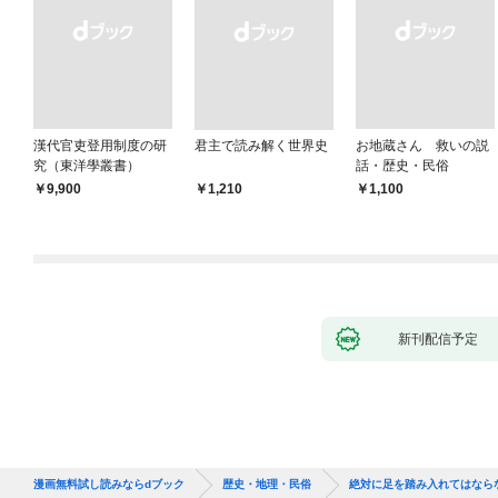
漢代官吏登用制度の研
君主で読み解く世界史
お地蔵さん 救いの説
究（東洋學叢書）
話・歴史・民俗
￥9,900
￥1,210
￥1,100
新刊配信予定
漫画無料試し読みならdブック
歴史・地理・民俗
絶対に足を踏み入れてはなら