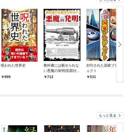
呪われた世界史
教科書には載せられな
封印された国家プロジ
い悪魔の発明(彩図社文
ェクト
庫)
A
999
712
531
もっと見る