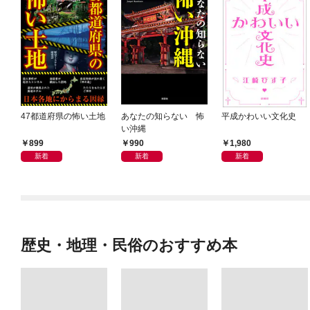
47都道府県の怖い土地
あなたの知らない 怖
平成かわいい文化史
い沖縄
899
990
1,980
新着
新着
新着
歴史・地理・民俗のおすすめ本