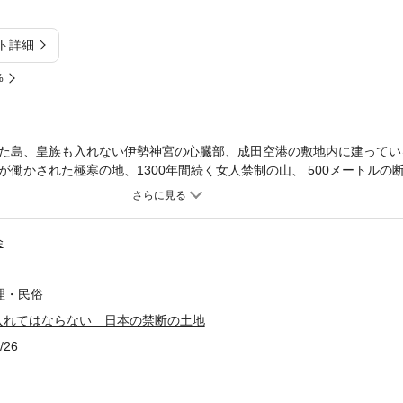
ト詳細
%
た島、皇族も入れない伊勢神宮の心臓部、成田空港の敷地内に建ってい
働かされた極寒の地、1300年間続く女人禁制の山、 500メートルの
の島…。日本には、気軽に触れてはならない“いわくつき”の場所が数多
ない土地、人が消えてしまった土地…。禁断の土地、49の真相を暴く！
会
理・民俗
入れてはならない 日本の禁断の土地
/26