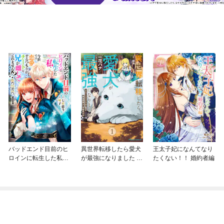
バッドエンド目前のヒ
異世界転移したら愛犬
王太子妃になんてなり
ロインに転生した私、
が最強になりました ～
たくない！！ 婚約者編
今世では恋愛するつも
シルバーフェンリルと
りがチートな兄が離し
俺が異世界暮らしを始
てくれません！？@C
めたら～ THE COMIC
OMIC