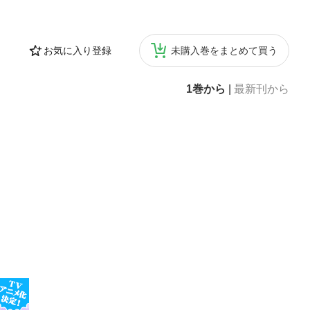
お気に入り登録
未購入巻をまとめて買う
1巻から
|
最新刊から