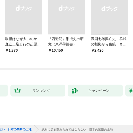
親指はなぜ太いのか
『西遊記』形成史の研
戦国七雄興亡史 群雄
直立二足歩行の起原に
究（東洋學叢書）
の割拠から秦統一まで
迫る
の道程
￥1,870
￥10,450
￥2,420
ランキング
キャンペーン
ない 日本の禁断の土地
絶対に足を踏み入れてはならない 日本の禁断の土地