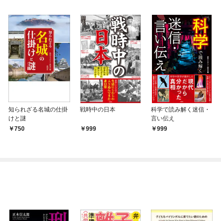
知られざる名城の仕掛
戦時中の日本
科学で読み解く迷信・
けと謎
言い伝え
750
999
999