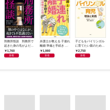
刑務所怪談 刑務所で
弁護士が教える 子連れ
子どもをバイリンガル
起きた身の毛がよだつ
離婚 準備と手続き 共
に育てたい親のための
30の怪異
同親権対応版
バイリンガル育児 理論
1,760
1,980
2,750
と実践
新着
新着
新着