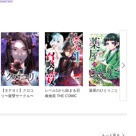
【タテヨミ】クロユ
レベル1から始まる召
薬屋のひとりごと
リ〜復讐サークル〜
喚無双 THE COMIC
もっと見る