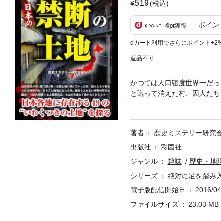
519
(税込)
ポイン
4
pt
獲得
dカード利用でさらにポイント+2
返品不可
かつては人口密度世界一だっ
と戦って消えた村、囚人たちが
宝、異形の神が現れるトカラ
を秘めた土地、一般人は入れ
著者
歴史ミステリー研究
出版社
彩図社
ジャンル
趣味
歴史・地
シリーズ
絶対に足を踏み
電子版配信開始日
2016/04
ファイルサイズ
23.03 MB