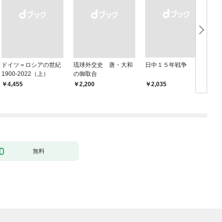
ドイツ＝ロシアの世紀
琉球外交史 唐・大和
日中１５年戦争
1900-2022（上）
の御取合
￥4,455
￥2,200
￥2,035
￥
無料