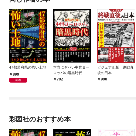
47都道府県の怖い土地
本当にヤバい中世ヨー
ビジュアル版 終戦直
ロッパの暗黒時代
後の日本
899
792
990
新着
彩図社のおすすめ本