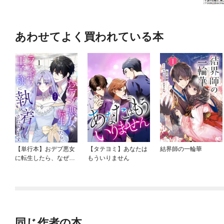
あわせてよく買われている本
【単行本】おデブ悪女
【タテヨミ】あなたは
結界師の一輪華
に転生したら、なぜか
もういりません
ラスボス王子様に執着
されています
同じ作者の本