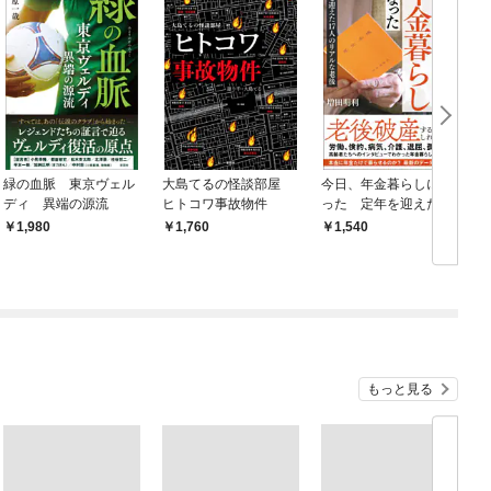
緑の血脈 東京ヴェル
大島てるの怪談部屋
今日、年金暮らしにな
ディ 異端の源流
ヒトコワ事故物件
った 定年を迎えた17
人のリアルな老後
1,980
1,760
1,540
もっと見る