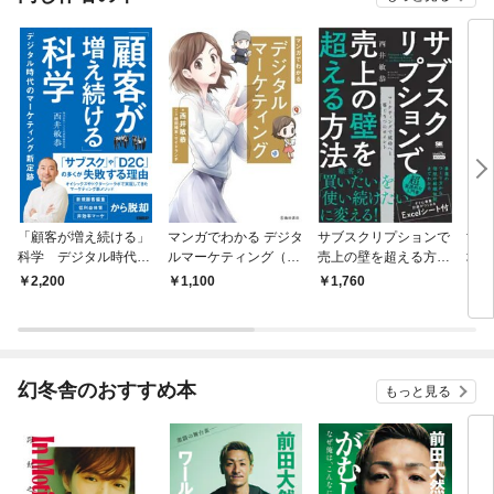
「顧客が増え続ける」
マンガでわかる デジタ
サブスクリプションで
世界
科学 デジタル時代の
ルマーケティング（池
売上の壁を超える方法
場所
マーケティング新定跡
田書店）
（MarkeZine BOOK
2,200
1,100
1,760
5
S）
幻冬舎のおすすめ本
もっと見る