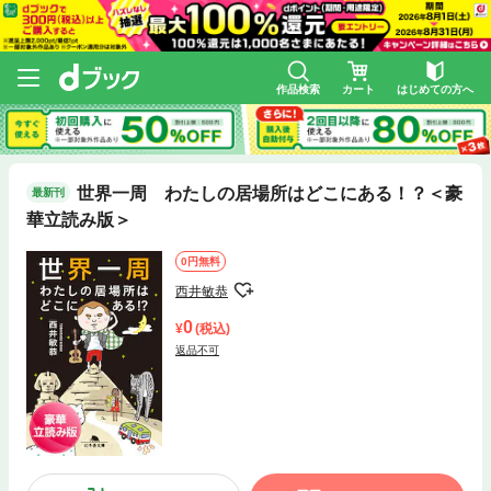
作品検索
カート
はじめての方へ
世界一周 わたしの居場所はどこにある！？＜豪
最新刊
華立読み版＞
0円無料
西井敏恭
0
(税込)
返品不可