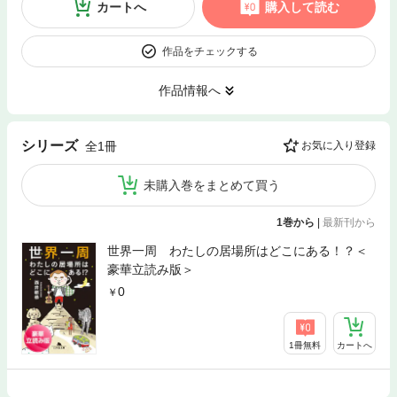
カートへ
購入して読む
作品をチェックする
作品情報へ
シリーズ
全1冊
お気に入り登録
未購入巻をまとめて買う
1巻から
|
最新刊から
世界一周 わたしの居場所はどこにある！？＜
豪華立読み版＞
0
1冊無料
カートへ