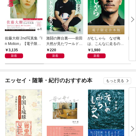
佐藤大樹 2nd写真集『I
激闘の舞台裏――前田
がむしゃら なぜ俺
降格
n Motion』【電子限定
大然が見たワールドカ
は、こんなに走るのか
動画特典付き】
ップ2026
——。【電子限定合本
3,135
220
1,980
7
版】
新着
新着
新着
エッセイ・随筆・紀行のおすすめ本
もっと見る