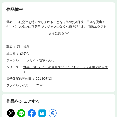
作品情報
勤めていた会社を特に惜しまれることなく辞めた3日後、日本を脱出！
が、パキスタンの両替所でマジックの如く札束を消され、南米エクアドル
では偽の赤道を跨がされる。アフリカの山中で交通事故に遭い、アマゾン
川の船中では寝場所さえ奪われて……。なぜか次第にクセになる完全アウ
ェイの一人旅。ときどき笑えて、たびたび呆れる旅エッセイ。本ファイル
は幻冬舎文庫『世界一周 わたしの居場所はどこにある!?』の全254ペー
著者
西井敏恭
ジのうち24ページ分を収録した＜豪華立読み版＞です。全編を収録した製
出版社
幻冬舎
品版も、ぜひ各電子書店でご購入下さい。
ジャンル
エッセイ・随筆・紀行
シリーズ
世界一周 わたしの居場所はどこにある！？＜豪華立読み版
＞
電子版配信開始日
2013/07/13
ファイルサイズ
0.72 MB
作品をシェアする