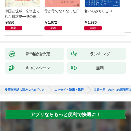
中国と琉球 忘れ去ら
母が母でなくなった日
老いのみちしるべ
激闘
れた冊封史―魂の進化
大然
―
ップ
550
1,672
1,980
2
新着
新着
新着
新刊配信予定
ランキング
キャンペーン
無料
漫画無料試し読みならdブック
エッセイ・随筆・紀行
世界一周 わたしの居場所
アプリならもっと便利で快適に！