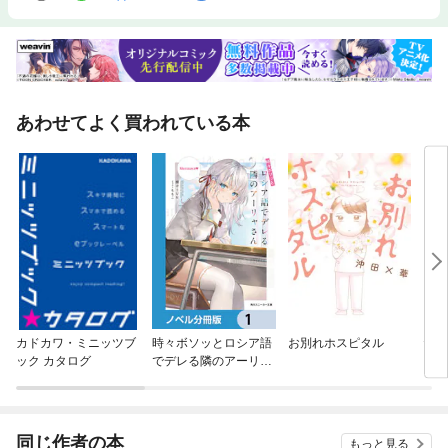
あわせてよく買われている本
カドカワ・ミニッツブ
時々ボソッとロシア語
お別れホスピタル
だめ
ック カタログ
でデレる隣のアーリャ
～ 
さん【ノベル分冊版】
同じ作者の本
もっと見る