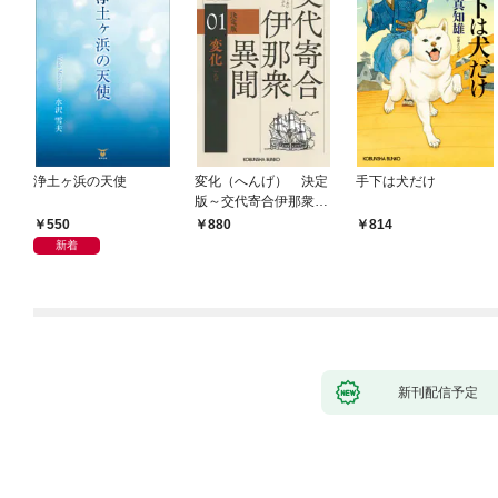
浄土ヶ浜の天使
変化（へんげ） 決定
手下は犬だけ
版～交代寄合伊那衆異
聞（1）～
550
880
814
新着
新刊配信予定