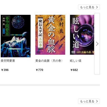
もっと見る
亜空間要塞
黄金の血脈〈天の巻〉
眩しい道
396
770
682
もっと見る