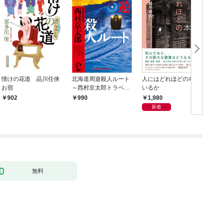
情けの花道 品川任侠
北海道周遊殺人ルート
人にはどれほどの本が
お宿
～西村京太郎トラベル
いるか
ミステリー・セレクシ
1,980
902
990
ョン（1）～
新着
無料