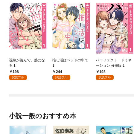
視線が絡んで、熱にな
推し活はベッドの中で
パーフェクト・ドミネ
る 1
1
ーション 分冊版 1
198
244
198
試読フル
試読フル
試読フル
小説一般のおすすめ本