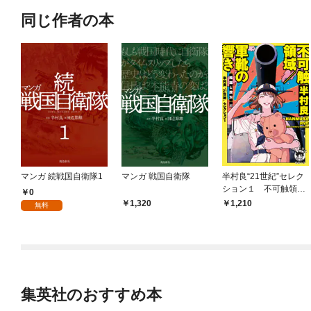
同じ作者の本
マンガ 続戦国自衛隊1
マンガ 戦国自衛隊
半村良“21世紀”セレク
ション１ 不可触領域
0
／軍靴の響き 【陰謀
1,320
1,210
無料
と政治】編
集英社のおすすめ本