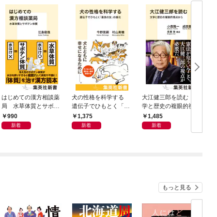
はじめての漢方相談薬
犬の性格を科学する
大江健三郎を読む 文
ヤ
局 水草体質とサボテ
遺伝子でひもとく「最
学と歴史の複眼的視点
N
ン体質
良の友」の進化
から
990
1,375
1,485
新着
新着
新着
もっと見る