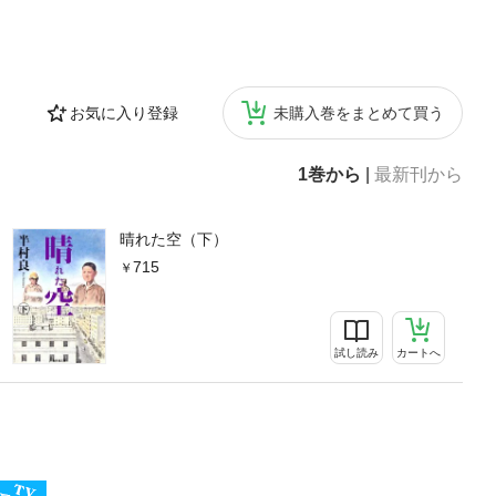
お気に入り登録
未購入巻をまとめて買う
1巻から
|
最新刊から
晴れた空（下）
715
試し読み
カートへ