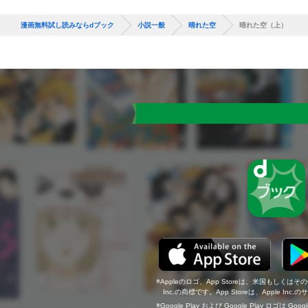
漫画無料試し読みならdブック
小説一般
晴れた空
晴れた空（上）
Appleのロゴ、App Storeは、米国もしくはそ
Inc.の商標です。App Storeは、Apple In
Google Play および Google Play ロゴは Go