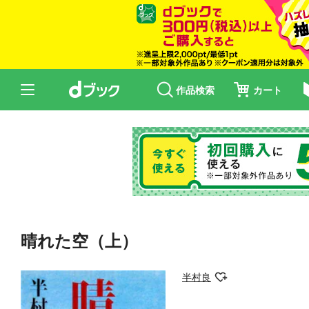
作品検索
カート
晴れた空（上）
半村良