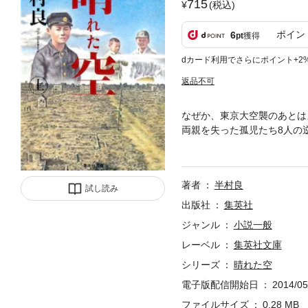
715
(税込)
ポイン
6
pt
獲得
dカード利用でさらにポイント+2
返品不可
なぜか、東京大空襲のあとは
両親を失った孤児たち8人の
の｢昭和｣時代を描く。著者
著者
半村良
試し読み
出版社
集英社
ジャンル
小説一般
レーベル
集英社文庫
シリーズ
晴れた空
電子版配信開始日
2014/05
ファイルサイズ
0.28 MB