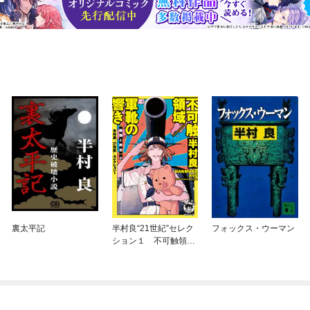
裏太平記
半村良“21世紀”セレク
フォックス・ウーマン
ション１ 不可触領域
／軍靴の響き 【陰謀
と政治】編