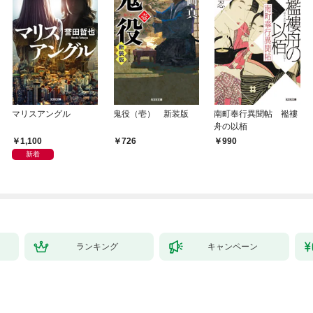
マリスアングル
鬼役（壱） 新装版
南町奉行異聞帖 襤褸
舟の以栢
1,100
726
990
新着
ランキング
キャンペーン