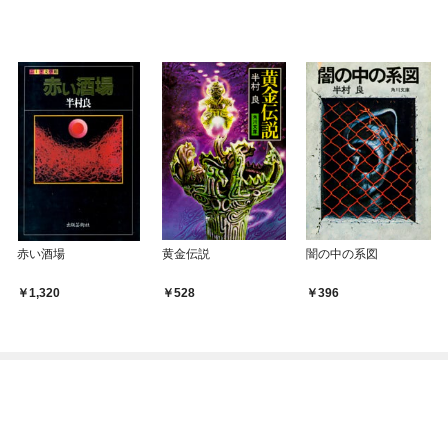
赤い酒場
黄金伝説
闇の中の系図
1,320
528
396