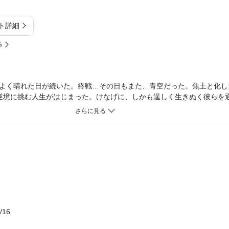
ト詳細
%
よく晴れた日が続いた。終戦…その日もまた、青空だった。焦土と化し
逆境に挑む人生がはじまった。けなげに、しかも逞しく生きぬく彼らを
の記念すべき作品として、話題をよんだ感動の大河ロマン。
/16