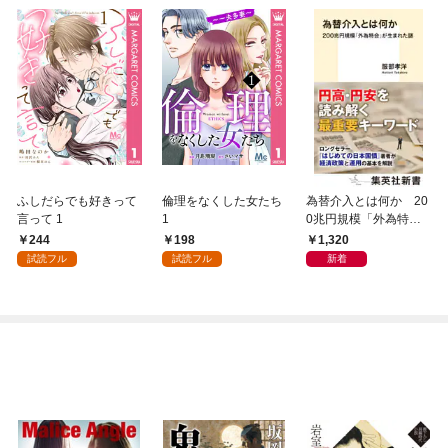
ふしだらでも好きって
倫理をなくした女たち
為替介入とは何か 20
言って 1
1
0兆円規模「外為特
会」が生まれた謎
244
198
1,320
試読フル
試読フル
新着