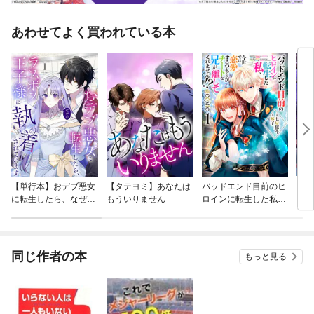
あわせてよく買われている本
【単行本】おデブ悪女
【タテヨミ】あなたは
バッドエンド目前のヒ
【タ
に転生したら、なぜか
もういりません
ロインに転生した私、
リ〜
ラスボス王子様に執着
今世では恋愛するつも
されています
りがチートな兄が離し
てくれません！？@C
OMIC
同じ作者の本
もっと見る