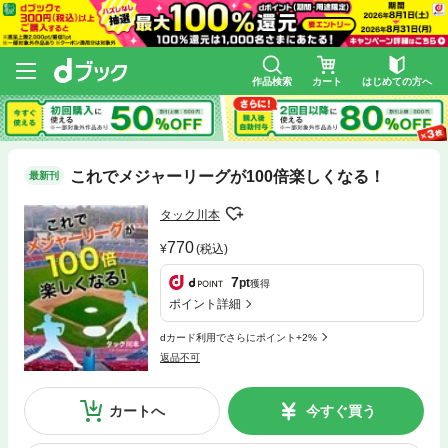
作品検索
カート
はじめての方へ
これでメジャーリーグが100倍楽しくなる！
最新刊
タック川本
770
(税込)
7
pt
獲得
ポイント詳細
dカード利用でさらにポイント+2%
返品不可
カートへ
今すぐ買う