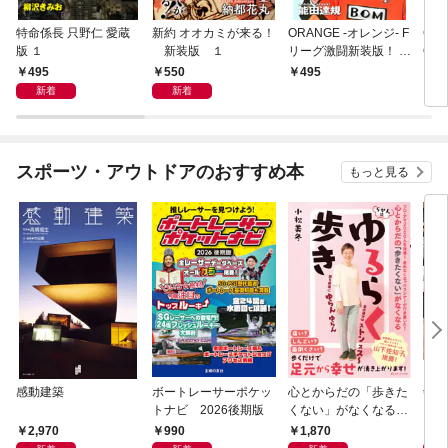
特命係長 只野仁 愛蔵
新約 オオカミが来る！
ORANGE -オレンジ- F
GE
版 １
新装版 １
リーグ激闘新装版！ 第
OF
１巻
495
550
495
4
新着
新着
スポーツ・アウトドアのおすすめ本
もっと見る
感動建築
ボートレーサーポケッ
心とからだの「歩きた
剣道
トナビ 2026後期版
くない」がなくなる
らせん流 ゆるらく歩
2,970
990
1,870
1,
き