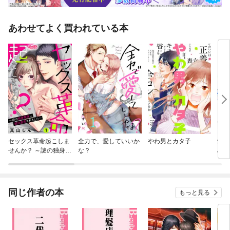
あわせてよく買われている本
セックス革命起こしま
全力で、愛していいか
やわ男とカタ子
愛と
せんか？ ～謎の独身貴
な？
めて
族に彼氏宣言されまし
け付
た～
同じ作者の本
もっと見る