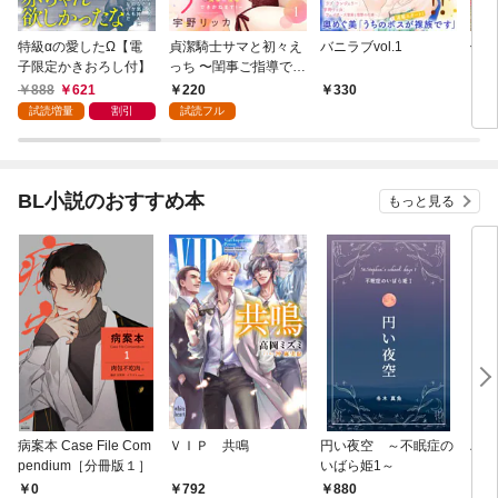
特級αの愛したΩ【電
貞潔騎士サマと初々え
バニラブvol.1
偽者
子限定かきおろし付】
っち 〜閨事ご指導でき
どで
かねます！〜（1）
888
621
220
330
1
試読増量
割引
試読フル
BL小説のおすすめ本
もっと見る
病案本 Case File Com
ＶＩＰ 共鳴
円い夜空 ～不眠症の
ハー
pendium［分冊版１］
いばら姫1～
１]
0
880
0
792