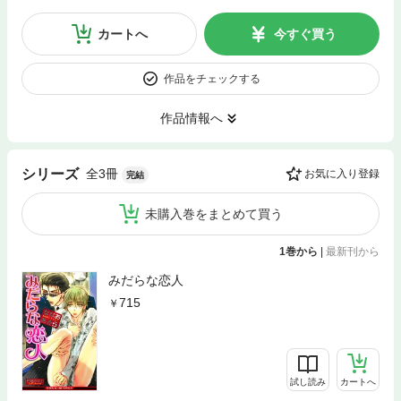
カートへ
今すぐ買う
作品をチェックする
作品情報へ
全3冊
シリーズ
お気に入り登録
完結
未購入巻をまとめて買う
1巻から
|
最新刊から
みだらな恋人
715
試し読み
カートへ