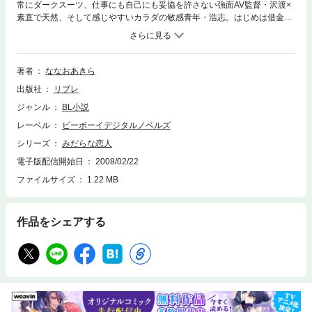
常にダークスーツ、仕事にも自己にも妥協を許さない強面AV監督・沢渡×
素直で天然、そして感じやすいカラダの敏感青年・浩志。はじめは借金返
済のために同居したふたりだけど、恋人になってからの生活は、とてつも
なく甘く、際限なくミダラで、とうとうスゴいお道具（!?）まで飛び出
し……!? テクニシャンな元AV男優・省吾×超童顔仕事人間・高原の番外
ももちろん収録！ 超絶大人気のハイパーラブエロス『みだらな恋人』＆
著者
ななおあきら
『ジェラシーな恋人』単行本未収録作品集が堂々登場!!
出版社
リブレ
ジャンル
BL小説
レーベル
ビーボーイデジタルノベルズ
シリーズ
みだらな恋人
電子版配信開始日
2008/02/22
ファイルサイズ
1.22 MB
作品をシェアする