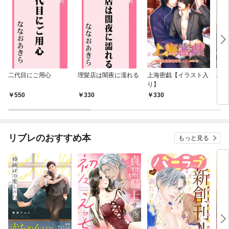
二代目にご用心
理髪店は闇夜に濡れる
上海密戯【イラスト入
ハダ
り】
ラス
550
330
330
3
リブレのおすすめ本
もっと見る