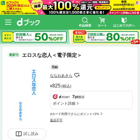
作品検索
カート
はじめての方へ
エロスな恋人＜電子限定＞
最新刊
完結
ななおあきら
825
(税込)
7
pt
獲得
ポイント詳細
dカード利用でさらにポイント+2%
返品不可
試し読み